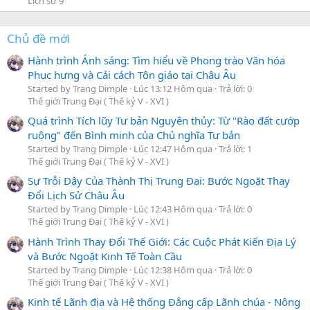
Lịch sử 9
Chủ đề mới
Hành trình Ánh sáng: Tìm hiểu về Phong trào Văn hóa
Phục hưng và Cải cách Tôn giáo tại Châu Âu
Started by Trang Dimple
Lúc 13:12 Hôm qua
Trả lời: 0
Thế giới Trung Đại ( Thế kỷ V - XVI )
Quá trình Tích lũy Tư bản Nguyên thủy: Từ "Rào đất cướp
ruộng" đến Bình minh của Chủ nghĩa Tư bản
Started by Trang Dimple
Lúc 12:47 Hôm qua
Trả lời: 1
Thế giới Trung Đại ( Thế kỷ V - XVI )
Sự Trỗi Dậy Của Thành Thị Trung Đại: Bước Ngoặt Thay
Đổi Lịch Sử Châu Âu
Started by Trang Dimple
Lúc 12:43 Hôm qua
Trả lời: 0
Thế giới Trung Đại ( Thế kỷ V - XVI )
Hành Trình Thay Đổi Thế Giới: Các Cuộc Phát Kiến Địa Lý
và Bước Ngoặt Kinh Tế Toàn Cầu
Started by Trang Dimple
Lúc 12:38 Hôm qua
Trả lời: 0
Thế giới Trung Đại ( Thế kỷ V - XVI )
Kinh tế Lãnh địa và Hệ thống Đẳng cấp Lãnh chúa - Nông