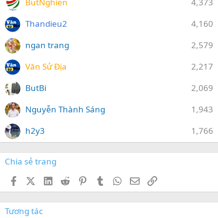
ButNghien
4,373
Thandieu2
4,160
ngan trang
2,579
Văn Sử Địa
2,217
ButBi
2,069
Nguyễn Thành Sáng
1,943
h2y3
1,766
Chia sẻ trang
Facebook
X (Twitter)
LinkedIn
Reddit
Pinterest
Tumblr
WhatsApp
Email
Link
Tương tác