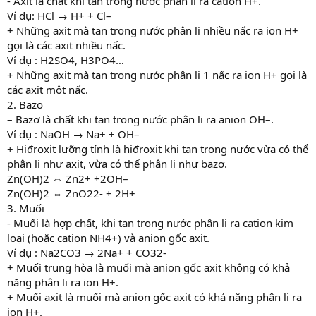
- Axit là chất khi tan trong nước phân li ra cation H+.
Ví dụ: HCl → H+ + Cl–
+ Những axit mà tan trong nước phân li nhiều nấc ra ion H+
gọi là các axit nhiều nấc.
Ví dụ : H2SO4, H3PO4…
+ Những axit mà tan trong nước phân li 1 nấc ra ion H+ gọi là
các axit một nấc.
2. Bazo
– Bazơ là chất khi tan trong nước phân li ra anion OH–.
Ví dụ : NaOH → Na+ + OH–
+ Hiđroxit lưỡng tính là hiđroxit khi tan trong nước vừa có thể
phân li như axit, vừa có thể phân li như bazơ.
Zn(OH)2 ⇔ Zn2+ +2OH–
Zn(OH)2 ⇔ ZnO22- + 2H+
3. Muối
- Muối là hợp chất, khi tan trong nước phân li ra cation kim
loại (hoặc cation NH4+) và anion gốc axit.
Ví dụ : Na2CO3 → 2Na+ + CO32-
+ Muối trung hòa là muối mà anion gốc axit không có khả
năng phân li ra ion H+.
+ Muối axit là muối mà anion gốc axit có khá năng phân li ra
ion H+.