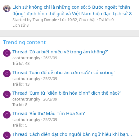
Lịch sử không chỉ là những con số: 5 Bước ngoặt "chấn
động" định hình thế giới và Việt Nam hiện đại- Lịch sử 8
Started by Trang Dimple
Lúc 10:32, Chủ nhật
Trả lời: 0
Lịch sử 8
Trending content
Thread 'Có ai biết nhiều về trọng âm không?'
C
caothutrungky
26/2/09
Trả lời: 48
Thread 'Toán đố dễ như ăn cơm sườn có xương'
C
caothutrungky
25/2/09
Trả lời: 13
Thread 'Cụm từ "diễn biến hòa bình" dịch thế nào?'
C
caothutrungky
26/2/09
Trả lời: 8
Thread 'Bài thơ Màu Tím Hoa Sim'
C
caothutrungky
25/2/09
Trả lời: 5
Thread 'Cách diễn đạt cho người bản ngữ hiểu khi bạn…
C