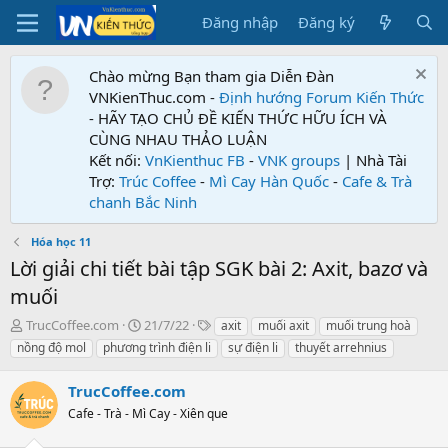
Đăng nhập
Đăng ký
Chào mừng Bạn tham gia Diễn Đàn
VNKienThuc.com -
Định hướng Forum
Kiến Thức
- HÃY TẠO CHỦ ĐỀ KIẾN THỨC HỮU ÍCH VÀ
CÙNG NHAU THẢO LUẬN
Kết nối:
VnKienthuc FB
-
VNK groups
| Nhà Tài
Trợ:
Trúc Coffee
-
Mì Cay Hàn Quốc
-
Cafe & Trà
chanh Bắc Ninh
Hóa học 11
Lời giải chi tiết bài tập SGK bài 2: Axit, bazơ và
muối
T
N
T
TrucCoffee.com
21/7/22
axit
muối axit
muối trung hoà
h
g
ừ
nồng độ mol
phương trình điện li
sự điện li
thuyết arrehnius
r
à
k
e
y
h
TrucCoffee.com
a
g
ó
d
Cafe - Trà - Mì Cay - Xiên que
ử
a
s
i