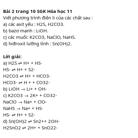
Bài 2 trang 10 SGK Hóa học 11
Viết phương trình điện li của các chất sau :
a) các axit yếu : H2S, H2CO3.
b) bazơ mạnh : LiOH.
c) các muối: K2CO3, NaCIO, NaHS.
d) hiđroxit lưỡng tính : Sn(OH)2.
Lời giải:
a) H2S ⇌ H+ + HS-
HS- ⇌ H+ + S2-
H2CO3 ⇌ H+ + HCO3-
HCO3- ⇌ H + + CO32-
b) LiOH → Li+ + OH-
c) K2CO3 → 2K+ + CO32-
NaClO → Na+ + ClO-
NaHS → Na+ + HS-
HS- ⇌ H+ + S2-
d) Sn(OH)2 ⇌ Sn2++ 2OH-
H2SnO2 ⇌ 2H+ + SnO22-