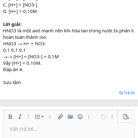
C. [H+] > [NO3-]
D. [H+] < 0,10M
Lời giải:
HNO3 là một axit mạnh nên khi hòa tan trong nước bị phân li
hoàn toàn thành ion.
HNO3 → H+ + NO3-
0,1 0,1 0,1
→→ [H+] = [NO3-] = 0,1M
Vậy [H+] = 0,10M.
Đáp án A
Sưu tầm
Trả lời
Danh sách có thứ tự
Bold
In nghiêng
Thêm tùy chọn…
Danh sách
Thêm tùy chọn…
Chèn liên kết
Chèn hình ảnh
Mặt cười
Thêm tùy chọn…
Undo
Thêm tùy ch
Xem tr
Danh sách không có thứ tự
Viết trả lời...
Căn trái
9
Normal
Lưu nháp
Arial
Kích thước
Căn lề
Trích dẫn
Redo
Media
Toggle BB code
Màu chữ
Paragraph format
Insert table
Xóa định dạng
Phông chữ
Insert horizontal line
Bản thảo
Gạch ngang
Spoiler
Gạch chân
Mã
Inline code
Inline spoiler
Thụt lề