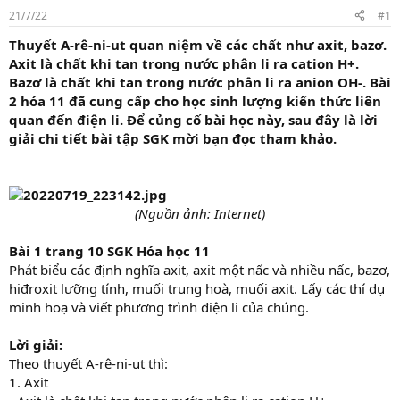
t
21/7/22
#1
a
r
Thuyết A-rê-ni-ut quan niệm về các chất như axit, bazơ.
t
Axit là chất khi tan trong nước phân li ra cation H+.
e
Bazơ là chất khi tan trong nước phân li ra anion OH-. Bài
r
2 hóa 11 đã cung cấp cho học sinh lượng kiến thức liên
quan đến điện li. Để củng cố bài học này, sau đây là lời
giải chi tiết bài tập SGK mời bạn đọc tham khảo.
(Nguồn ảnh: Internet)
Bài 1 trang 10 SGK Hóa học 11
Phát biểu các định nghĩa axit, axit một nấc và nhiều nấc, bazơ,
hiđroxit lưỡng tính, muối trung hoà, muối axit. Lấy các thí dụ
minh hoạ và viết phương trình điện li của chúng.
Lời giải:
Theo thuyết A-rê-ni-ut thì:
1. Axit