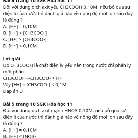
Bài 4 trang 10 SGK Hóa học 11
Đối với dung dịch axit yếu CH3COOH 0,10M, nếu bỏ qua sự
điện li của nước thì đánh giá nào về nồng độ mol ion sau đây
là đúng ?
A. [H+] = 0,10M
B. [H+] < [CH3COO-]
C. [H+] > [CH3COO-]
D. [H+] < 0,10M
Lời giải:
Do CH3COOH là chất điện ly yếu nên trong nước chỉ phân ly
một phần
CH3COOH→CH3COO- + H+
Vậy [H+] = [CH3COO-] < 0,1M
Đáp án D
Bài 5 trang 10 SGK Hóa học 11
Đối với dung dịch axit mạnh HNO3 0,10M, nếu bỏ qua sự
điện li của nước thì đánh giá nào về nồng độ mol ion sau đây
là đúng ?
A. [H+] = 0,10M
B. [H+] < [NO3-]