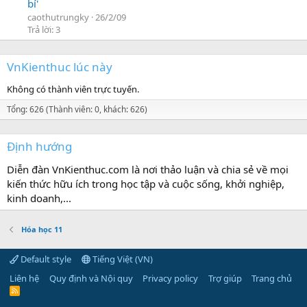
bí'
caothutrungky
26/2/09
Trả lời: 3
VnKienthuc lúc này
Không có thành viên trực tuyến.
Tổng: 626 (Thành viên: 0, khách: 626)
Định hướng
Diễn đàn VnKienthuc.com là nơi thảo luận và chia sẻ về mọi
kiến thức hữu ích trong học tập và cuộc sống, khởi nghiệp,
kinh doanh,...
Hóa học 11
Default style
Tiếng Việt (VN)
Liên hệ
Quy định và Nội quy
Privacy policy
Trợ giúp
Trang chủ
R
S