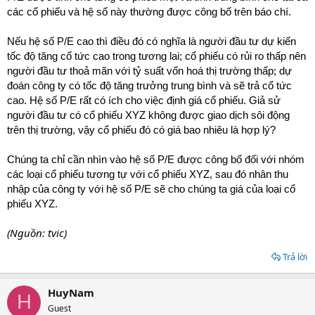
các cổ phiếu và hệ số này thường được công bố trên báo chí.
Nếu hệ số P/E cao thì điều đó có nghĩa là người đầu tư dự kiến
tốc độ tăng cổ tức cao trong tương lai; cổ phiếu có rủi ro thấp nên
người đầu tư thoả mãn với tỷ suất vốn hoá thị trường thấp; dự
đoán công ty có tốc độ tăng trưởng trung bình và sẽ trả cổ tức
cao. Hệ số P/E rất có ích cho việc định giá cổ phiếu. Giả sử
người đầu tư có cổ phiếu XYZ không được giao dịch sôi động
trên thị trường, vậy cổ phiếu đó có giá bao nhiêu là hợp lý?
Chúng ta chỉ cần nhìn vào hệ số P/E được công bố đối với nhóm
các loại cổ phiếu tương tự với cổ phiếu XYZ, sau đó nhân thu
nhập của công ty với hệ số P/E sẽ cho chúng ta giá của loại cổ
phiếu XYZ.
(Nguồn: tvic)
Trả lời
HuyNam
H
Guest