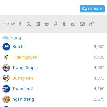
26
Trebuchet MS
Gửi trả lời
Verdana
Facebook
X (Twitter)
LinkedIn
Reddit
Pinterest
Tumblr
WhatsApp
Email
Link
Chia sẻ:
Xếp Hạng
Butchi
9,004
Hide Nguyễn
5,126
Trang Dimple
4,684
ButNghien
4,373
Thandieu2
4,160
ngan trang
2,579