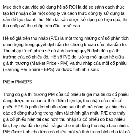
Mục đích của việc sử dụng hệ số ROI là để so sánh cách thức
tạo lợi nhuận của một công ty và cách thức công ty sử dụng tài
sản để tạo doanh thu. Nếu tài sản được sử dụng có hiệu quả, thì
thu nhập và thu nhập trên đầu tư sẽ cao.
Hệ số giá trên thu nhập (P/E) là một trong những chỉ số phân tích
quan trọng trong quyết định đầu tư chứng khoán của nhà đầu tư.
Thu nhập từ cổ phiếu sẽ có ảnh hưởng quyết định đến giá thị
trường của cổ phiếu đó. Hệ số P/E đo lường mối quan hệ giữa
giá thị trường (Market Price - PM) và thu nhập của mỗi cổ phiếu
(Earning Per Share - EPS) và được tính như sau:
P/E = PM/EPS
Trong đó giá thị trường PM của cổ phiếu là giá mà tại đó cổ phiếu
đang được mua bán ở thời điểm hiện tại; thu nhập của mỗi cổ
phiếu EPS là phần lợi nhuận ròng sau thuế mà công ty chia cho
các cổ đông thường trong năm tài chính gần nhất. P/E cho thấy
giá cổ phiếu hiện tại cao hơn thu nhập từ cổ phiếu đó bao nhiêu
lần, hay nhà đầu tư phải trả giá cho một đồng thu nhập bao nhiêu.
P/E được tính cho từng cổ phiếu một và tính trung bình cho tất cả