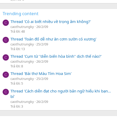
Trending content
Thread 'Có ai biết nhiều về trọng âm không?'
C
caothutrungky
26/2/09
Trả lời: 48
Thread 'Toán đố dễ như ăn cơm sườn có xương'
C
caothutrungky
25/2/09
Trả lời: 13
Thread 'Cụm từ "diễn biến hòa bình" dịch thế nào?'
C
caothutrungky
26/2/09
Trả lời: 8
Thread 'Bài thơ Màu Tím Hoa Sim'
C
caothutrungky
25/2/09
Trả lời: 5
Thread 'Cách diễn đạt cho người bản ngữ hiểu khi bạn…
C
bí'
caothutrungky
26/2/09
Trả lời: 3