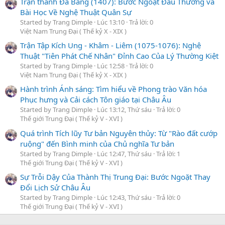
Trận thành Đa Bang (1407): Bước Ngoặt Đau Thương và
Bài Học Về Nghệ Thuật Quân Sự
Started by Trang Dimple
Lúc 13:10
Trả lời: 0
Việt Nam Trung Đại ( Thế kỷ X - XIX )
Trận Tập Kích Ung - Khâm - Liêm (1075-1076): Nghệ
Thuật "Tiên Phát Chế Nhân" Đỉnh Cao Của Lý Thường Kiệt
Started by Trang Dimple
Lúc 12:58
Trả lời: 0
Việt Nam Trung Đại ( Thế kỷ X - XIX )
Hành trình Ánh sáng: Tìm hiểu về Phong trào Văn hóa
Phục hưng và Cải cách Tôn giáo tại Châu Âu
Started by Trang Dimple
Lúc 13:12, Thứ sáu
Trả lời: 0
Thế giới Trung Đại ( Thế kỷ V - XVI )
Quá trình Tích lũy Tư bản Nguyên thủy: Từ "Rào đất cướp
ruộng" đến Bình minh của Chủ nghĩa Tư bản
Started by Trang Dimple
Lúc 12:47, Thứ sáu
Trả lời: 1
Thế giới Trung Đại ( Thế kỷ V - XVI )
Sự Trỗi Dậy Của Thành Thị Trung Đại: Bước Ngoặt Thay
Đổi Lịch Sử Châu Âu
Started by Trang Dimple
Lúc 12:43, Thứ sáu
Trả lời: 0
Thế giới Trung Đại ( Thế kỷ V - XVI )