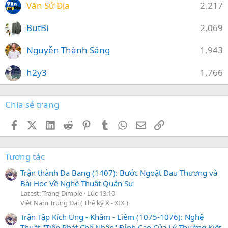
Văn Sử Địa
2,217
ButBi
2,069
Nguyễn Thành Sáng
1,943
h2y3
1,766
Chia sẻ trang
Facebook
X (Twitter)
LinkedIn
Reddit
Pinterest
Tumblr
WhatsApp
Email
Link
Tương tác
Trận thành Đa Bang (1407): Bước Ngoặt Đau Thương và
Bài Học Về Nghệ Thuật Quân Sự
Latest: Trang Dimple
Lúc 13:10
Việt Nam Trung Đại ( Thế kỷ X - XIX )
Trận Tập Kích Ung - Khâm - Liêm (1075-1076): Nghệ
Thuật "Tiên Phát Chế Nhân" Đỉnh Cao Của Lý Thường Kiệt