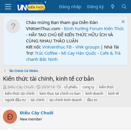
Đăng nhập
Đăng ký
Chào mừng Bạn tham gia Diễn Đàn
VNKienThuc.com -
Định hướng Forum
Kiến Thức
- HÃY TẠO CHỦ ĐỀ KIẾN THỨC HỮU ÍCH VÀ
CÙNG NHAU THẢO LUẬN
Kết nối:
VnKienthuc FB
-
VNK groups
| Nhà Tài
Trợ:
Trúc Coffee
-
Mì Cay Hàn Quốc
-
Cafe & Trà
chanh Bắc Ninh
Tài Chính Cá Nhân
Kiến thức tài chính, kinh tế cơ bản
T
N
T
Điếu Cày Chuối
20/9/14
cổ phiếu
cong ty
kiến thức
h
g
ừ
kiến thức tài chính
kien thuc tai chinh co ban
kinh doanh
kinh tế
r
à
k
người đầu tư
tài chính
tai chinh kinh doanh
đầu tư
e
y
h
a
g
ó
Điếu Cày Chuối
d
ử
a
Đ
s
i
New member
t
a