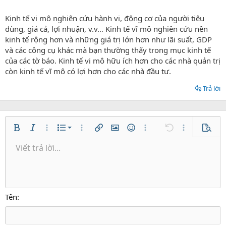
Kinh tế vi mô nghiên cứu hành vi, động cơ của người tiêu
dùng, giá cả, lợi nhuận, v.v… Kinh tế vĩ mô nghiên cứu nền
kinh tế rộng hơn và những giá trị lớn hơn như lãi suất, GDP
và các công cụ khác mà bạn thường thấy trong mục kinh tế
của các tờ báo. Kinh tế vi mô hữu ích hơn cho các nhà quản trị
còn kinh tế vĩ mô có lợi hơn cho các nhà đầu tư.
Trả lời
Danh sách có thứ tự
Bold
In nghiêng
Thêm tùy chọn…
Danh sách
Thêm tùy chọn…
Chèn liên kết
Chèn hình ảnh
Mặt cười
Thêm tùy chọn…
Undo
Thêm tùy ch
Xem tr
Danh sách không có thứ tự
Viết trả lời...
Căn trái
9
Normal
Lưu nháp
Arial
Kích thước
Căn lề
Trích dẫn
Redo
Media
Toggle BB code
Màu chữ
Paragraph format
Insert table
Xóa định dạng
Phông chữ
Insert horizontal line
Bản thảo
Gạch ngang
Spoiler
Gạch chân
Mã
Inline code
Inline spoiler
Thụt lề
10
Xóa bản thảo
Căn giữa
Heading 1
Book Antiqua
Tăng lề
12
Courier New
Căn phải
Heading 2
15
Georgia
Justify text
Tên
Heading 3
18
Tahoma
22
Times New Roman