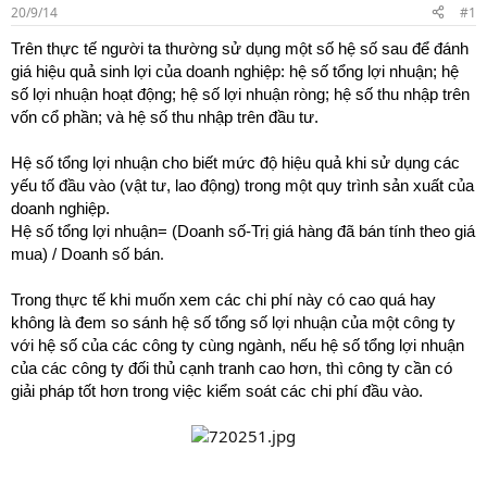
r
20/9/14
#1
t
Trên thực tế người ta thường sử dụng một số hệ số sau để đánh
e
r
giá hiệu quả sinh lợi của doanh nghiệp: hệ số tổng lợi nhuận; hệ
số lợi nhuận hoạt động; hệ số lợi nhuận ròng; hệ số thu nhập trên
vốn cổ phần; và hệ số thu nhập trên đầu tư.
Hệ số tổng lợi nhuận cho biết mức độ hiệu quả khi sử dụng các
yếu tố đầu vào (vật tư, lao động) trong một quy trình sản xuất của
doanh nghiệp.
Hệ số tổng lợi nhuận= (Doanh số-Trị giá hàng đã bán tính theo giá
.
mua) / Doanh số bán
Trong thực tế khi muốn xem các chi phí này có cao quá hay
không là đem so sánh hệ số tổng số lợi nhuận của một công ty
với hệ số của các công ty cùng ngành, nếu hệ số tổng lợi nhuận
của các công ty đối thủ cạnh tranh cao hơn, thì công ty cần có
giải pháp tốt hơn trong việc kiểm soát các chi phí đầu vào.