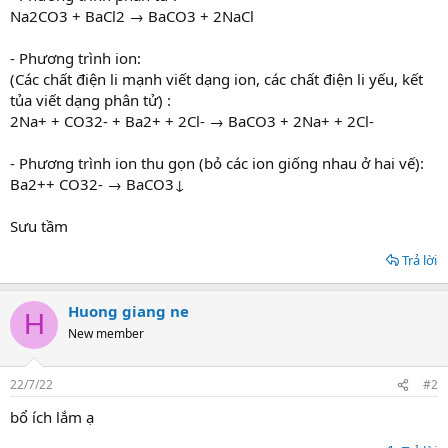
Na2CO3 + BaCl2 → BaCO3 + 2NaCl
- Phương trình ion:
(Các chất điện li mạnh viết dạng ion, các chất điện li yếu, kết
tủa viết dạng phân tử) :
2Na+ + CO32- + Ba2+ + 2Cl- → BaCO3 + 2Na+ + 2Cl-
- Phương trình ion thu gọn (bỏ các ion giống nhau ở hai vế):
Ba2++ CO32- → BaCO3↓
Sưu tầm
Trả lời
Huong giang ne
H
New member
22/7/22
#2
bổ ích lắm ạ