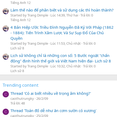
Tiếng Anh 12
Làm thế nào để phân biệt và sử dụng các thì hoàn thành?
Started by Trang Dimple
Lúc 14:39, Thứ hai
Trả lời: 0
Tiếng Anh 12
4 Bản Hiệp Ước Triều Đình Nguyễn Đã Ký Với Pháp (1862
- 1884): Tiến Trình Xâm Lược Và Sự Sụp Đổ Của Chủ
Quyền
Started by Trang Dimple
Lúc 11:53, Chủ nhật
Trả lời: 0
Lịch sử 8
Lịch sử không chỉ là những con số: 5 Bước ngoặt "chấn
động" định hình thế giới và Việt Nam hiện đại- Lịch sử 8
Started by Trang Dimple
Lúc 10:32, Chủ nhật
Trả lời: 0
Lịch sử 8
Trending content
Thread 'Có ai biết nhiều về trọng âm không?'
C
caothutrungky
26/2/09
Trả lời: 48
Thread 'Toán đố dễ như ăn cơm sườn có xương'
C
caothutrungky
25/2/09