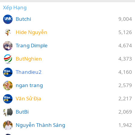
Xếp Hạng
Butchi
9,004
Hide Nguyễn
5,126
Trang Dimple
4,674
ButNghien
4,373
Thandieu2
4,160
ngan trang
2,579
Văn Sử Địa
2,217
ButBi
2,069
Nguyễn Thành Sáng
1,942