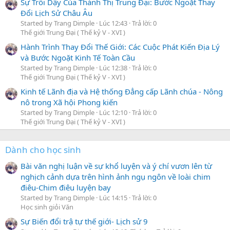
Sự Trỗi Dậy Của Thành Thị Trung Đại: Bước Ngoặt Thay
Đổi Lịch Sử Châu Âu
Started by Trang Dimple
Lúc 12:43
Trả lời: 0
Thế giới Trung Đại ( Thế kỷ V - XVI )
Hành Trình Thay Đổi Thế Giới: Các Cuộc Phát Kiến Địa Lý
và Bước Ngoặt Kinh Tế Toàn Cầu
Started by Trang Dimple
Lúc 12:38
Trả lời: 0
Thế giới Trung Đại ( Thế kỷ V - XVI )
Kinh tế Lãnh địa và Hệ thống Đẳng cấp Lãnh chúa - Nông
nô trong Xã hội Phong kiến
Started by Trang Dimple
Lúc 12:10
Trả lời: 0
Thế giới Trung Đại ( Thế kỷ V - XVI )
Dành cho học sinh
Bài văn nghị luận về sự khổ luyện và ý chí vươn lên từ
nghịch cảnh dựa trên hình ảnh ngụ ngôn về loài chim
điêu-Chim điêu luyện bay
Started by Trang Dimple
Lúc 14:15
Trả lời: 0
Học sinh giỏi Văn
Sự Biến đổi trậ tự thế giới- Lịch sử 9