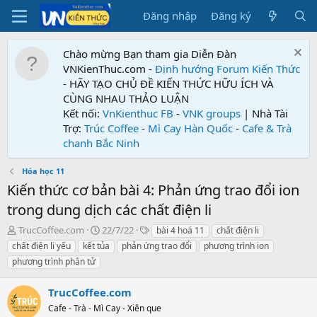
Đăng nhập
Đăng ký
Chào mừng Bạn tham gia Diễn Đàn
VNKienThuc.com -
Định hướng Forum
Kiến Thức
- HÃY TẠO CHỦ ĐỀ KIẾN THỨC HỮU ÍCH VÀ
CÙNG NHAU THẢO LUẬN
Kết nối:
VnKienthuc FB
-
VNK groups
| Nhà Tài
Trợ:
Trúc Coffee
-
Mì Cay Hàn Quốc
-
Cafe & Trà
chanh Bắc Ninh
Hóa học 11
Kiến thức cơ bản bài 4: Phản ứng trao đổi ion
trong dung dịch các chất điện li
T
N
T
TrucCoffee.com
22/7/22
bài 4 hoá 11
chất điện li
h
g
ừ
chất điện li yếu
kết tủa
phản ứng trao đổi
phương trình ion
r
à
k
phương trình phân tử
e
y
h
a
g
ó
TrucCoffee.com
d
ử
a
s
i
Cafe - Trà - Mì Cay - Xiên que