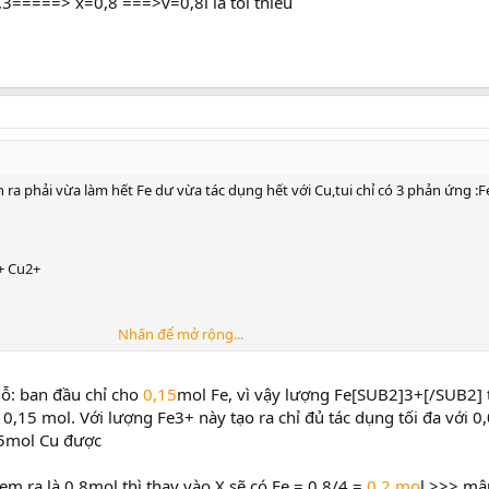
0,3=====> x=0,8 ===>v=0,8l là tối thiểu
h ra phải vừa làm hết Fe dư vừa tác dụng hết với Cu,tui chỉ có 3 phản ứng :
 + Cu2+
Nhấn để mở rộng...
x/4
===> x=0,8 ===>v=0,8l là tối thiểu
hỗ: ban đầu chỉ cho
0,15
mol Fe, vì vậy lượng Fe[SUB2]3+[/SUB2] t
,15 mol. Với lượng Fe3+ này tạo ra chỉ đủ tác dụng tối đa với 0
15mol Cu được
em ra là 0,8mol thì thay vào X sẽ có Fe = 0,8/4 =
0,2 mo
l >>> mâ