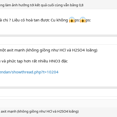
ng làm ảnh hưởng tới kết quả cuối cùng vẫn bằng 0,8
 chị ? Liệu có hoà tan được Cu không
ps:
ps:
 một axit mạnh (không giồng như HCl và H2SO4 loãng)
và phức tạp hơn rất nhiều HNO3 đặc
diendan/showthread.php?t=10204
t axit mạnh (không giồng như HCl và H2SO4 loãng)