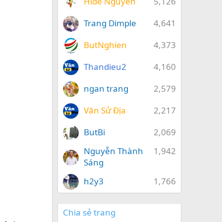
Hide Nguyễn
5,126
Trang Dimple
4,641
ButNghien
4,373
Thandieu2
4,160
ngan trang
2,579
Văn Sử Địa
2,217
ButBi
2,069
Nguyễn Thành
1,942
Sáng
h2y3
1,766
Chia sẻ trang