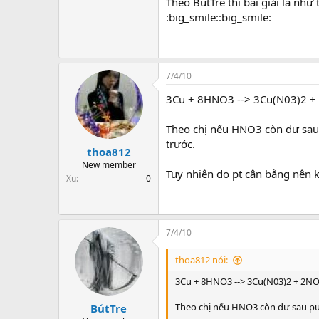
Theo BútTre thì bài giải là như
:big_smile::big_smile:
7/4/10
3Cu + 8HNO3 --> 3Cu(N03)2 
Theo chị nếu HNO3 còn dư sau p
trước.
thoa812
New member
Tuy nhiên do pt cân bằng nên 
Xu
0
7/4/10
thoa812 nói:
3Cu + 8HNO3 --> 3Cu(N03)2 + 2N
Theo chị nếu HNO3 còn dư sau pư v
BútTre