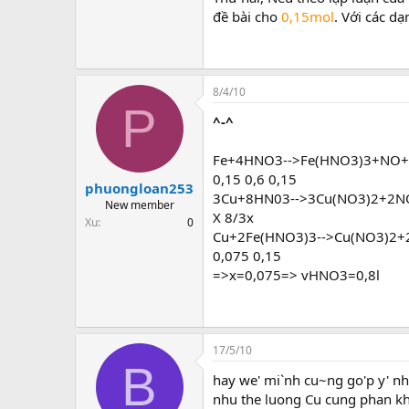
đề bài cho
0,15mol
. Với các d
8/4/10
P
^-^
Fe+4HNO3-->Fe(HNO3)3+NO
0,15 0,6 0,15
phuongloan253
3Cu+8HN03-->3Cu(NO3)2+2
New member
X 8/3x
Xu
0
Cu+2Fe(HNO3)3-->Cu(NO3)2+
0,075 0,15
=>x=0,075=> vHNO3=0,8l
17/5/10
B
hay we' mi`nh cu~ng go'p y' nha
nhu the luong Cu cung phan kh