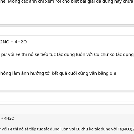
 thế. Mong các anh chị xem rồi cho biết bài giải đã đúng hay chưa
+ 2NO + 4H2O
ư với Fe thì nó sẽ tiếp tục tác dụng luôn với Cu chứ ko tác dụn
không làm ảnh hưởng tới kết quả cuối cùng vẫn bằng 0,8
O + 4H2O
ới Fe thì nó sẽ tiếp tục tác dụng luôn với Cu chứ ko tác dụng với Fe(NO3)2