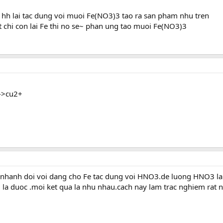
 hh lai tac dung voi muoi Fe(NO3)3 tao ra san pham nhu tren
t chi con lai Fe thi no se~ phan ung tao muoi Fe(NO3)3
u->cu2+
nhanh doi voi dang cho Fe tac dung voi HNO3.de luong HNO3 la
2 la duoc .moi ket qua la nhu nhau.cach nay lam trac nghiem rat 