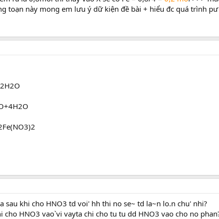
ạng toạn này mong em lưu ý dữ kiện đề bài + hiểu đc quá trình pư 
+2H2O
NO+4H2O
2Fe(NO3)2
 sau khi cho HNO3 td voi' hh thi no se~ td la~n lo.n chu' nhi?
i cho HNO3 vao`vi vayta chi cho tu tu dd HNO3 vao cho no phan? 