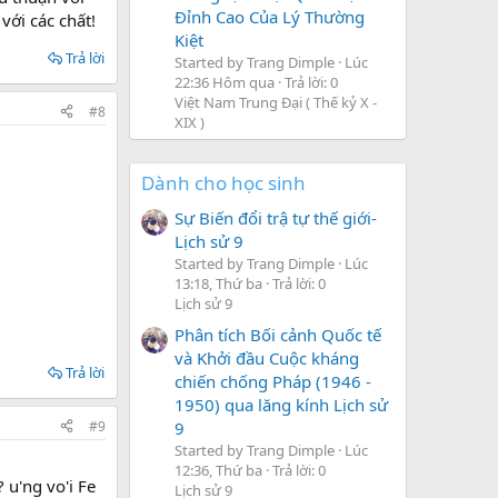
Đỉnh Cao Của Lý Thường
với các chất!
Kiệt
Trả lời
Started by Trang Dimple
Lúc
22:36 Hôm qua
Trả lời: 0
Việt Nam Trung Đại ( Thế kỷ X -
#8
XIX )
Dành cho học sinh
Sự Biến đổi trậ tự thế giới-
Lịch sử 9
Started by Trang Dimple
Lúc
13:18, Thứ ba
Trả lời: 0
Lịch sử 9
Phân tích Bối cảnh Quốc tế
và Khởi đầu Cuộc kháng
Trả lời
chiến chống Pháp (1946 -
1950) qua lăng kính Lịch sử
#9
9
Started by Trang Dimple
Lúc
12:36, Thứ ba
Trả lời: 0
u'ng vo'i Fe
Lịch sử 9