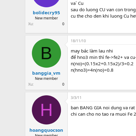
va` Cu
sau do luong CU van con trong
bolidecry95
cu the cho den khi luong Cu he
New member
Xu
0
18/11/10
B
may bác làm lau nhi
để hno3 min thì fe->fe2+ va c
n(no)=(0.15x2+0.15x2)/3=0.2
n(hno3)=4n(no)=0.8
banggia_vm
New member
Xu
0
3/3/11
H
ban BANG GIA noi dung va rat 
chi can cho no tao ra muoi Fe 
hoangquocson
New member