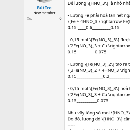
t
Để lượng \[HNO_3\] là nhỏ nhất
BútTre
a
r
New member
- Lượng Fe phải hoà tan hết ng
t
Xu
0
\[Fe + 4HNO_3 \rightarrow Fe
e
0.15 ____0.6_________0.15
r
- 0,15 mol \[Fe(NO_3)_3\] được 
\[2Fe(NO_3)_3 + Cu \rightarr
0.15_________0.075 __________
- Lượng \[Fe(NO_3)_2\] tạo ra 
\[3Fe(NO_3)_2 + 4HNO_3 \rig
0.15_____________0.2_________
- 0,15 mol \[Fe(NO_3)_3\] hoà 
\[2Fe(NO_3)_3 + Cu \rightarr
0.15__________0.075
Như vậy tổng số mol \[HNO_3\]
Do đó, lượng dd \[HNO_3\] cần d
-----