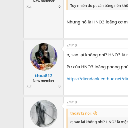
New member
Tuy nhiên do pt cân bằng nên khô
Xu
0
Nhưng nó là HNO3 loãng cơ mà
7/4/10
ơ, sao lại không nhỉ? HNO3 là
Pư của HNO3 loãng phong phú 
thoa812
https://diendankienthuc.net/
New member
Xu
0
7/4/10
thoa812 nói:
ơ, sao lại không nhỉ? HNO3 là mộ