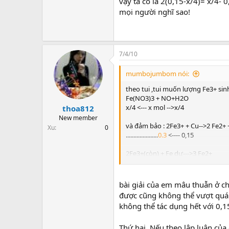
vậy ta có là 2(0,15-x/4)= x/4- 
mọi người nghĩ sao!
7/4/10
mumbojumbom nói:
theo tui ,tui muốn lượng Fe3+ sin
Fe(NO3)3 + NO+H2O
x/4 <--- x mol -->x/4
thoa812
New member
và đảm bảo : 2Fe3+ + Cu-->2 Fe2+
Xu
0
.....................
0.3
<---- 0,15
2Fe3+(còn) + Fe dư--->3 Fe2+
và cuối cùng
............................2(0,15-x/4) <--0,15-
vậy ta có là 2(0,15-x/4)= x/4- 0,3==
bài giải của em mâu thuẫn ở c
mọi người nghĩ sao!
được cũng không thể vượt quá 0
không thể tác dụng hết với 0,
Thứ hai, Nếu theo lập luận của 