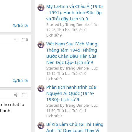
Mỹ La-tinh và Châu Á (1945
- 1991): Hành trình Độc lập
và Trỗi dậy-Lịch sử 9
Started by Trang Dimple
Lúc
Trả lời
12:26, Thứ ba
Trả lời: 0
Lịch sử 9
#10
Việt Nam Sau Cách Mạng
Tháng Tám 1945: Những
Bước Chân Đầu Tiên Của
Nền Độc Lập- Lịch sử 9
Started by Trang Dimple
Lúc
12:15, Thứ ba
Trả lời: 0
Lịch sử 9
Trả lời
Phân tích hành trình của
Nguyễn Ái Quốc (1919-
#11
1930)- Lịch sử 9
 nho nhat ta
Started by Trang Dimple
Lúc
nhanh
11:50, Thứ ba
Trả lời: 1
Lịch sử 9
Bí Kíp Làm Chủ 12 Thì Tiếng
Anh: Tư Duy Logic Thay Vì