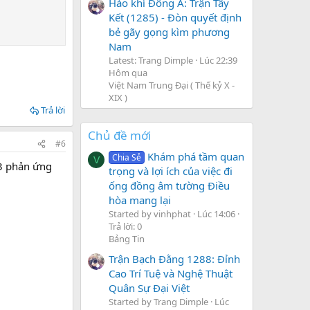
Hào khí Đông A: Trận Tây
Kết (1285) - Đòn quyết định
bẻ gãy gọng kìm phương
Nam
Latest: Trang Dimple
Lúc 22:39
Hôm qua
Việt Nam Trung Đại ( Thế kỷ X -
XIX )
Trả lời
Chủ đề mới
#6
Khám phá tầm quan
Chia Sẻ
V
 3 phản ứng
trọng và lợi ích của việc đi
ống đồng âm tường Điều
hòa mang lại
Started by vinhphat
Lúc 14:06
Trả lời: 0
Bảng Tin
Trận Bạch Đằng 1288: Đỉnh
Cao Trí Tuệ và Nghệ Thuật
Quân Sự Đại Việt
Started by Trang Dimple
Lúc