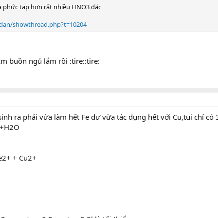
 phức tạp hơn rất nhiều HNO3 đặc
endan/showthread.php?t=10204
m buồn ngủ lắm rồi :tire::tire:
sinh ra phải vừa làm hết Fe dư vừa tác dụng hết với Cu,tui chỉ có
O+H2O
Fe2+ + Cu2+