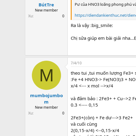
Pư của HNO3 loãng phong phú và
BútTre
New member
https://diendankienthuc.net/di
Xu
0
Ra là vậy :big_smile:
Chị sửa giúp em bài giải nha...E
7/4/10
M
theo tui ,tui muốn lượng Fe3+ 
:Fe +4 HNO3-> Fe(NO3)3 + N
x/4 <--- x mol -->x/4
mumbojumbo
và đảm bảo : 2Fe3+ + Cu-->2 
m
0.3 <---- 0,15
New member
Xu
0
2Fe3+(còn) + Fe dư--->3 Fe2+
và cuối cùng
2(0,15-x/4) <--0,15-x/4