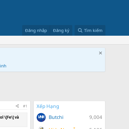
Đăng nhập
Đăng ký
Tìm kiếm
Ninh
Xếp Hạng
#1
Butchi
9,004
 \[Fe\] và