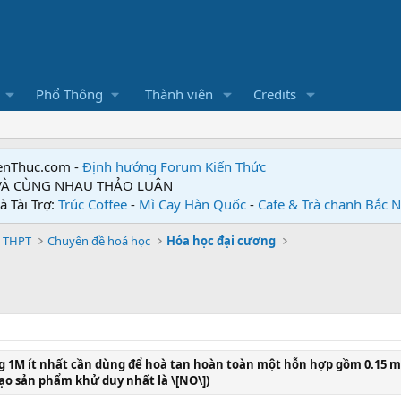
Phổ Thông
Thành viên
Credits
enThuc.com -
Định hướng Forum
Kiến Thức
 VÀ CÙNG NHAU THẢO LUẬN
à Tài Trợ:
Trúc Coffee
-
Mì Cay Hàn Quốc
-
Cafe & Trà chanh Bắc 
 THPT
Chuyên đề hoá học
Hóa học đại cương
ng 1M ít nhất cần dùng để hoà tan hoàn toàn một hỗn hợp gồm 0.15 mol
tạo sản phẩm khử duy nhất là \[NO\])