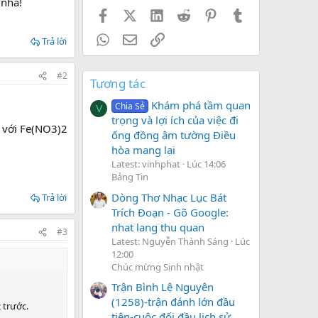
 nha!
Facebook
X (Twitter)
LinkedIn
Reddit
Pinterest
Tumblr
WhatsApp
Email
Link
Trả lời
#2
Tương tác
Khám phá tầm quan
Chia Sẻ
V
trọng và lợi ích của việc đi
g với Fe(NO3)2
ống đồng âm tường Điều
hòa mang lại
Latest: vinhphat
Lúc 14:06
Bảng Tin
Dòng Thơ Nhạc Lục Bát
Trả lời
Trích Đoạn - Gõ Google:
nhat lang thu quan
#3
Latest: Nguyễn Thành Sáng
Lúc
12:00
Chúc mừng Sinh nhật
Trận Bình Lệ Nguyên
(1258)-trận đánh lớn đầu
 trước.
tiên-cuộc đối đầu lịch sử