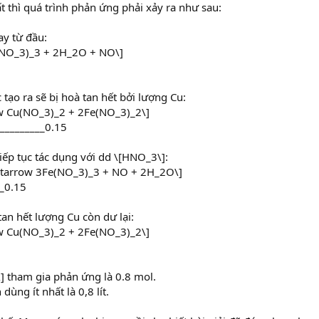
 thì quá trình phản ứng phải xảy ra như sau:
ay từ đầu:
(NO_3)_3 + 2H_2O + NO\]
tạo ra sẽ bị hoà tan hết bởi lượng Cu:
ow Cu(NO_3)_2 + 2Fe(NO_3)_2\]
__________0.15
tiếp tục tác dụng với dd \[HNO_3\]:
htarrow 3Fe(NO_3)_3 + NO + 2H_2O\]
__0.15
tan hết lượng Cu còn dư lại:
ow Cu(NO_3)_2 + 2Fe(NO_3)_2\]
 tham gia phản ứng là 0.8 mol.
ùng ít nhất là 0,8 lít.