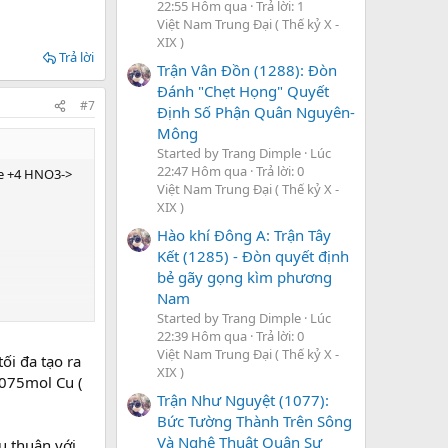
22:55 Hôm qua
Trả lời: 1
Việt Nam Trung Đại ( Thế kỷ X -
XIX )
Trả lời
Trận Vân Đồn (1288): Đòn
Đánh "Chẹt Họng" Quyết
#7
Định Số Phận Quân Nguyên-
Mông
Started by Trang Dimple
Lúc
22:47 Hôm qua
Trả lời: 0
Fe +4 HNO3->
Việt Nam Trung Đại ( Thế kỷ X -
XIX )
Hào khí Đông A: Trận Tây
Kết (1285) - Đòn quyết định
bẻ gãy gọng kìm phương
Nam
Started by Trang Dimple
Lúc
22:39 Hôm qua
Trả lời: 0
Việt Nam Trung Đại ( Thế kỷ X -
ối đa tạo ra
XIX )
,075mol Cu (
Trận Như Nguyệt (1077):
Bức Tường Thành Trên Sông
Và Nghệ Thuật Quân Sự
u thuận với