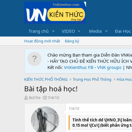
Trang chủ
VIDEO
Media
Đại Học
Hoạt động mới nhất
Đăng ký
Chào mừng Bạn tham gia Diễn Đàn VNKi
- HÃY TẠO CHỦ ĐỀ KIẾN THỨC HỮU ÍCH
Kết nối:
VnKienthuc FB
-
VNK groups
| Nh
KIẾN THỨC PHỔ THÔNG
Trung Học Phổ Thông
Hóa Học
Bài tập hoá học!
T
N
BútTre
7/4/10
h
g
r
à
7/4/10
e
y
a
g
Tính thể tích dd \[HNO_3\] loã
d
ử
0.15 mol \[Cu\] (biết phản ứng 
s
i