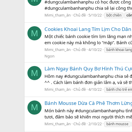
#dungculambanhanphu có học được công thứ
#dungculambanhanphu chia sẻ lại công thức
Mimi_tham_ăn
Chủ đề
5/10/22
bột chiên
cô
Cookies Khoai Lang Tím Lịm Cho Dâ
M
Một chiếc bánh cookie tím lịm lãng mạn nh
em cookie này mà không lo “mặp”. Bánh cũ
Mimi_tham_ăn
Chủ đề
4/10/22
bánh khoai lan
Ngon
Làm Ngay Bánh Quy Bơ Hình Thú Cực
M
Hôm nay #dungculambanhanphu chia sẻ đến
^^ . Cách làm bánh đơn giản lắm ạ, và sẽ t
Mimi_tham_ăn
Chủ đề
4/10/22
bánh cho trẻ e
Bánh Mousse Dừa Cà Phê Thơm Lừng
M
Món bánh này #dungculambanhanphu tình c
tươi, đảm bảo sẽ khiến mọi người thích mê
Mimi_tham_ăn
Chủ đề
2/10/22
bánh mousse