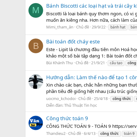
Bánh Biscotti các loại hạt và trái cây 
M
Biscotti là loại bánh quy thơm ngon, có vị 
muốn ăn kiêng nha. Hơn nữa, cách làm của
Mimi_tham_ăn
Chủ đề
29/9/22
bánh hạt
bán
Bài toán đốt cháy este
B
Este - Lipit là chương đầu tiên môn Hoá h
khảo một số bài tập dạng 1: Bài toán đốt
Bùi Khánh Thu
Chủ đề
21/9/21
cấu tạo
công
Hướng dẫn: Làm thế nào để tạo 1 côn
Xin chào các bạn, chắc hẳn những bạn thườ
phần tiêu đề giống hệt nhau (cấu trúc giốn
uocmo_kchodoi
Chủ đề
25/4/18
công
thức
Diễn đàn:
Thủ Thuật Tin học
Công thức toán 9
CÔNG THỨC TOÁN 9 - TOÁN 9 https://ser
Thandieu2
Chủ đề
6/4/13
công
thức
toán 9