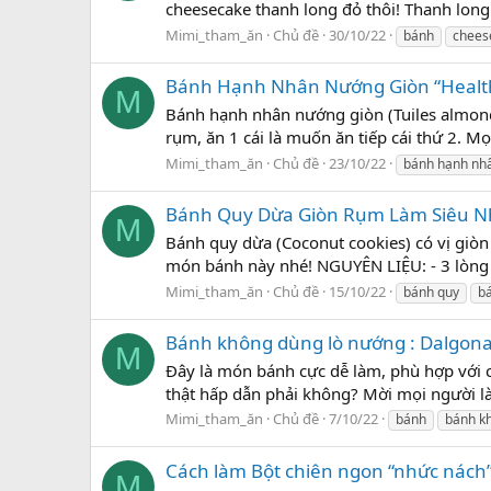
cheesecake thanh long đỏ thôi! Thanh long l
Mimi_tham_ăn
Chủ đề
30/10/22
bánh
chees
Bánh Hạnh Nhân Nướng Giòn “Healt
M
Bánh hạnh nhân nướng giòn (Tuiles almond
rụm, ăn 1 cái là muốn ăn tiếp cái thứ 2. 
Mimi_tham_ăn
Chủ đề
23/10/22
bánh hạnh nh
Bánh Quy Dừa Giòn Rụm Làm Siêu Nha
M
Bánh quy dừa (Coconut cookies) có vị giò
món bánh này nhé! NGUYÊN LIỆU: - 3 lòng tr
Mimi_tham_ăn
Chủ đề
15/10/22
bánh quy
b
Bánh không dùng lò nướng : Dalgon
M
Đây là món bánh cực dễ làm, phù hợp với
thật hấp dẫn phải không? Mời mọi người l
Mimi_tham_ăn
Chủ đề
7/10/22
bánh
bánh k
Cách làm Bột chiên ngon “nhức nách
M