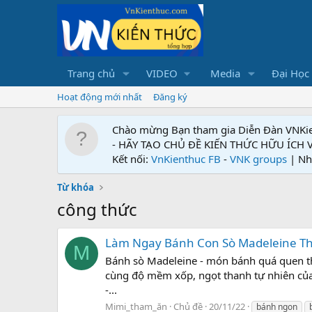
Trang chủ
VIDEO
Media
Đại Học
Hoạt động mới nhất
Đăng ký
Chào mừng Bạn tham gia Diễn Đàn VNKi
- HÃY TẠO CHỦ ĐỀ KIẾN THỨC HỮU ÍCH
Kết nối:
VnKienthuc FB
-
VNK groups
| Nh
Từ khóa
công thức
Làm Ngay Bánh Con Sò Madeleine Th
M
Bánh sò Madeleine - món bánh quá quen th
cùng độ mềm xốp, ngọt thanh tự nhiên củ
-...
Mimi_tham_ăn
Chủ đề
20/11/22
bánh ngon