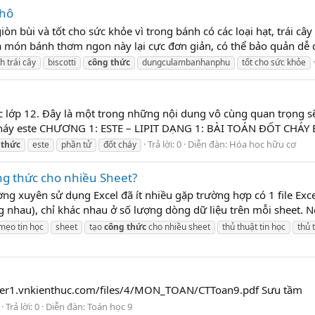
khô
giòn bùi và tốt cho sức khỏe vì trong bánh có các loại hạt, trái c
 món bánh thơm ngon này lại cực đơn giản, có thể bảo quản dễ 
h trái cây
biscotti
công
thức
dungculambanhanphu
tốt cho sức khỏe
ọc lớp 12. Đây là một trong những nội dung vô cùng quan trọng s
 cháy este CHƯƠNG 1: ESTE – LIPIT DẠNG 1: BÀI TOÁN ĐỐT CHÁY E
Trả lời: 0
Diễn đàn:
Hóa học hữu cơ
thức
este
phần tử
đốt cháy
g thức cho nhiều Sheet?
ng xuyên sử dụng Excel đã ít nhiều gặp trường hợp có 1 file Exce
g nhau), chỉ khác nhau ở số lượng dòng dữ liệu trên mỗi sheet. N
mẹo tin học
sheet
tạo
công
thức
cho nhiều sheet
thủ thuật tin học
thủ 
ver1.vnkienthuc.com/files/4/MON_TOAN/CTToan9.pdf Sưu tầm
Trả lời: 0
Diễn đàn:
Toán học 9