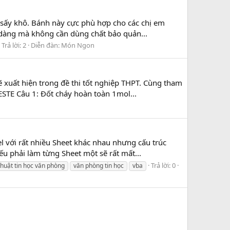
ây sấy khô. Bánh này cực phù hợp cho các chị em
dàng mà không cần dùng chất bảo quản...
Trả lời: 2
Diễn đàn:
Món Ngon
ẽ xuất hiện trong đề thi tốt nghiệp THPT. Cùng tham
STE Câu 1: Đốt cháy hoàn toàn 1mol...
l với rất nhiều Sheet khác nhau nhưng cấu trúc
ếu phải làm từng Sheet một sẽ rất mất...
Trả lời: 0
thuật tin học văn phòng
văn phòng tin học
vba