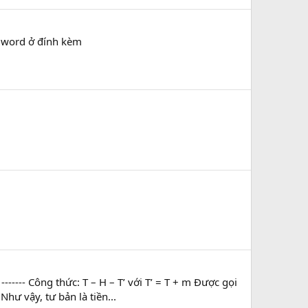
word ở đính kèm
----- Công thức: T – H – T’ với T’ = T + m Được gọi
hư vậy, tư bản là tiền...