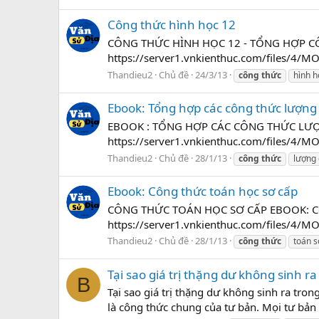
Công thức hình học 12
CÔNG THỨC HÌNH HỌC 12 - TỔNG HỢP CÔN
https://server1.vnkienthuc.com/files/4
Thandieu2
Chủ đề
24/3/13
công
thức
hình h
Ebook: Tổng hợp các công thức lượng 
EBOOK : TỔNG HỢP CÁC CÔNG THỨC LƯỢ
https://server1.vnkienthuc.com/files/4/
Thandieu2
Chủ đề
28/1/13
công
thức
lượng 
Ebook: Công thức toán học sơ cấp
CÔNG THỨC TOÁN HỌC SƠ CẤP EBOOK: Côn
https://server1.vnkienthuc.com/files/4
Thandieu2
Chủ đề
28/1/13
công
thức
toán s
Tại sao giá trị thặng dư không sinh 
B
Tại sao giá trị thặng dư không sinh ra tron
là công thức chung của tư bản. Mọi tư bản 