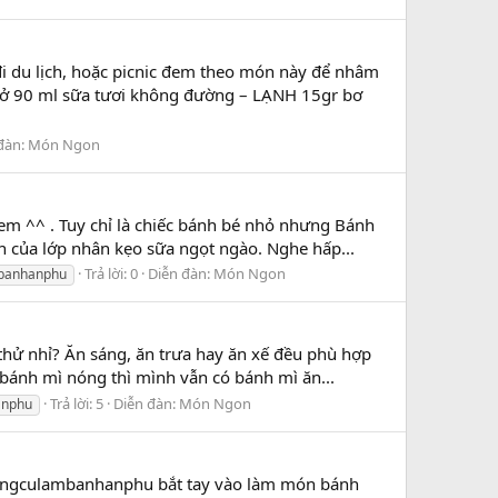
du lịch, hoặc picnic đem theo món này để nhâm
 nở 90 ml sữa tươi không đường – LẠNH 15gr bơ
đàn:
Món Ngon
em ^^ . Tuy chỉ là chiếc bánh bé nhỏ nhưng Bánh
n của lớp nhân kẹo sữa ngọt ngào. Nghe hấp...
Trả lời: 0
Diễn đàn:
Món Ngon
banhanphu
thử nhỉ? Ăn sáng, ăn trưa hay ăn xế đều phù hợp
 bánh mì nóng thì mình vẫn có bánh mì ăn...
Trả lời: 5
Diễn đàn:
Món Ngon
anphu
#dungculambanhanphu bắt tay vào làm món bánh