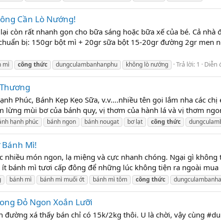
hông Cần Lò Nướng!
n rất nhanh gọn cho bữa sáng hoặc bữa xế của bé. Cả nhà đi 
n chuẩn bị: 150gr bột mì + 20gr sữa bột 15-20gr đường 2gr men
Trả lời: 1
Diễn 
 mì
công
thức
dungculambanhanphu
không lò nướng
 Thương
nh Phúc, Bánh Kẹp Kẹo Sữa, v.v….nhiều tên gọi lắm nha các chị 
 lừng mùi bơ của bánh quy, vị thơm của hành lá và vị thơm ngo
ánh hạnh phúc
bánh ngon
bánh nougat
bơ lạt
công
thức
dungculam
 Bánh Mì!
ợc nhiều món ngon, lạ miệng và cực nhanh chóng. Ngại gì không 
 ít bánh mì tươi cấp đông để những lúc không tiện ra ngoài mua
g
bánh mì
bánh mì muối ớt
bánh mì tôm
công
thức
dungculambanh
ong Đỏ Ngon Xoắn Lưỡi
 đường xá thấy bán chỉ có 15k/2kg thôi. U là chời, vậy cùng 