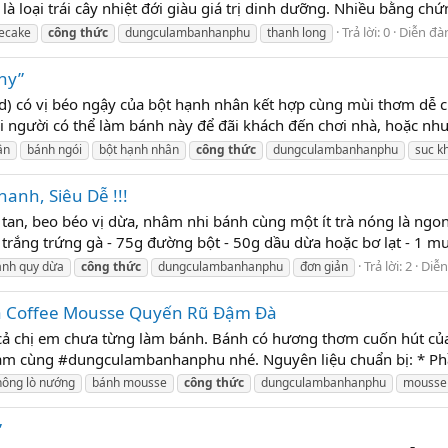
à loại trái cây nhiệt đới giàu giá trị dinh dưỡng. Nhiều bằng ch
Trả lời: 0
Diễn đà
ecake
công
thức
dungculambanhanphu
thanh long
hy”
) có vị béo ngậy của bột hạnh nhân kết hợp cùng mùi thơm dễ ch
Mọi người có thể làm bánh này để đãi khách đến chơi nhà, hoặc n
ân
bánh ngói
bột hạnh nhân
công
thức
dungculambanhanphu
suc k
nh, Siêu Dễ !!!
n tan, beo béo vị dừa, nhâm nhi bánh cùng một ít trà nóng là 
ắng trứng gà - 75g đường bột - 50g dầu dừa hoặc bơ lạt - 1 muỗng 
Trả lời: 2
Diễn
ánh quy dừa
công
thức
dungculambanhanphu
đơn giản
a Coffee Mousse Quyến Rũ Đậm Đà
 cả chị em chưa từng làm bánh. Bánh có hương thơm cuốn hút c
àm cùng #dungculambanhanphu nhé. Nguyên liệu chuẩn bị: * Phần 
hông lò nướng
bánh mousse
công
thức
dungculambanhanphu
mousse
”