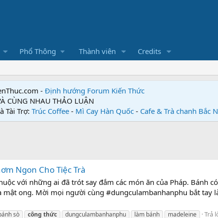
Phổ Thông
Thành viên
Credits
enThuc.com -
Định hướng Forum
Kiến Thức
 VÀ CÙNG NHAU THẢO LUẬN
à Tài Trợ:
Trúc Coffee
-
Mì Cay Hàn Quốc
-
Cafe & Trà chanh Bắc 
ơm Ngon Cho Tiệc Trà
uộc với những ai đã trót say đắm các món ăn của Pháp. Bánh có
a mật ong. Mời mọi người cùng #dungculambanhanphu bắt tay l
Trả l
bánh sò
công
thức
dungculambanhanphu
làm bánh
madeleine