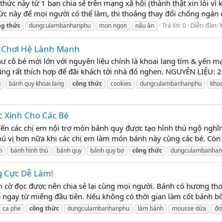
c này từ 1 bạn chia sẻ trên mạng xã hội (thành thật xin lỗi vì
 này để mọi người có thể làm, thi thoảng thay đổi chống ngán c
Trả lời: 0
Diễn đàn:
ng
thức
dungculambanhanphu
mon ngon
nấu ăn
n Chơi Hệ Lành Mạnh
ư cô bé mới lớn với nguyên liệu chính là khoai lang tím & yến mạ
ng rất thích hợp để đãi khách tới nhà đó nghen. NGUYÊN LIỆU: 2
g
bánh quy khoai lang
công
thức
cookies
dungculambanhanphu
khoa
 Xinh Cho Các Bé
 các chị em nội trợ món bánh quy được tạo hình thú ngộ nghĩ
hú vị hơn nữa khi các chị em làm món bánh này cùng các bé. Còn g
m
bánh hình thú
bánh quy
bánh quy bơ
công
thức
dungculambanha
 Cực Dễ Làm!
ờ đọc được nên chia sẻ lại cùng mọi người. Bánh có hương thơ
 ngay từ miếng đầu tiên. Nếu không có thời gian làm cốt bánh bô
ca phe
công
thức
dungculambanhanphu
làm bánh
mousse dừa
đơ