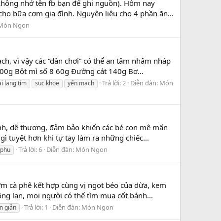
 không nhớ tên fb bạn để ghi nguồn). Hôm nay
ho bữa cơm gia đình. Nguyên liệu cho 4 phần ăn...
Món Ngon
ch, vì vậy các “dân chơi” có thể an tâm nhấm nháp
00g Bột mì số 8 60g Đường cát 140g Bơ...
Trả lời: 2
Diễn đàn:
Món
i lang tím
suc khoe
yến mạch
nh, dễ thương, đảm bảo khiến các bé con mê mẩn
ì tuyệt hơn khi tự tay làm ra những chiếc...
Trả lời: 6
Diễn đàn:
Món Ngon
nphu
m cà phê kết hợp cùng vị ngọt béo của dừa, kem
ng lan, mọi người có thể tìm mua cốt bánh...
Trả lời: 1
Diễn đàn:
Món Ngon
n giản