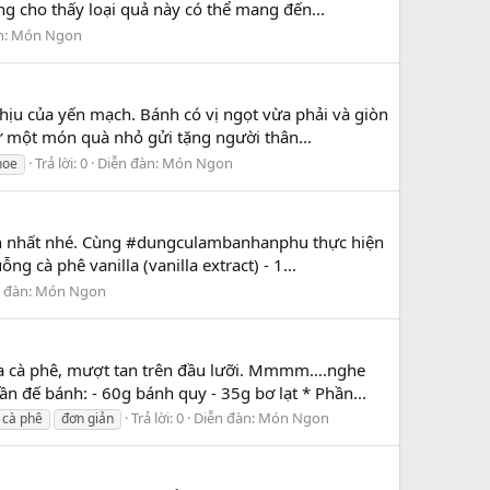
ứng cho thấy loại quả này có thể mang đến...
n:
Món Ngon
ịu của yến mạch. Bánh có vị ngọt vừa phải và giòn
hư một món quà nhỏ gửi tặng người thân...
Trả lời: 0
Diễn đàn:
Món Ngon
hoe
ngon nhất nhé. Cùng #dungculambanhanphu thực hiện
cà phê vanilla (vanilla extract) - 1...
 đàn:
Món Ngon
ủa cà phê, mượt tan trên đầu lưỡi. Mmmm….nghe
đế bánh: - 60g bánh quy - 35g bơ lạt * Phần...
Trả lời: 0
Diễn đàn:
Món Ngon
 cà phê
đơn giản