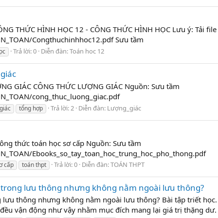
G THỨC HÌNH HỌC 12 - CÔNG THỨC HÌNH HỌC Lưu ý: Tải file 
/MON_TOAN/Congthuchinhhoc12.pdf Sưu tầm
Trả lời: 0
Diễn đàn:
Toán hoc 12
ọc
giác
NG GIÁC CÔNG THỨC LƯỢNG GIÁC Nguồn: Sưu tầm
MON_TOAN/cong_thuc_luong_giac.pdf
Trả lời: 2
Diễn đàn:
Lượng_giác
giác
tổng hợp
g thức toán học sơ cấp Nguồn: Sưu tầm
/MON_TOAN/Ebooks_so_tay_toan_hoc_trung_hoc_pho_thong.pdf
Trả lời: 0
Diễn đàn:
TOÁN THPT
ơ cấp
toán thpt
ra trong lưu thông nhưng không nằm ngoài lưu thông?
g lưu thông nhưng không nằm ngoài lưu thông? Bài tập triết học. --
đều vận động như vậy nhằm mục đích mang lại giá trị thặng dư. N