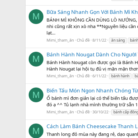
Bữa Sáng Nhanh Gọn Với Bánh Mì K
M
BÁNH MÌ KHÔNG CẦN DÙNG LÒ NƯỚNG, lại cò
nhi cũng rất xịn xò nha **Nguyên liệu cầ
lạt...
Mimi_tham_ăn
Chủ đề
8/11/22
ăn sáng
bánh
Bánh Hành Nougat Dành Cho Người
M
Bánh Hành Nougat còn được gọi là Bánh Hạ
Hành Nougat lại hội tụ đủ vị mặn mặn thơm
Mimi_tham_ăn
Chủ đề
6/11/22
bánh hành
b
Biến Tấu Món Ngon Nhanh Chóng Từ
M
Ổ bánh mì đơn giản lại có thể biến tấu đư
đó ạ ^^ Tủ lạnh nhà mình thường trữ sẵn 1
Mimi_tham_ăn
Chủ đề
30/10/22
bánh cấp đôn
Cách Làm Bánh Cheesecake Thanh L
M
Thanh long đỏ mùa này đang rẻ, dạo quanh