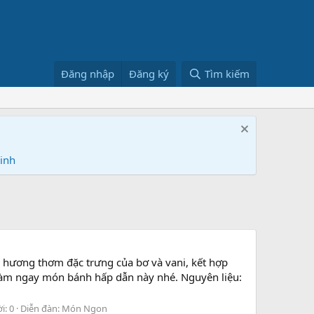
Đăng nhập
Đăng ký
Tìm kiếm
Ninh
 hương thơm đặc trưng của bơ và vani, kết hợp
àm ngay món bánh hấp dẫn này nhé. Nguyên liệu:
ời: 0
Diễn đàn:
Món Ngon