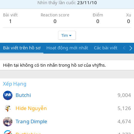
Nhìn thấy lần cuối
23/11/10
Bài viết
Reaction score
Điểm
Xu
1
0
0
0
Tìm
Bài viết trên hồ sơ
Hoạt động mới nhất
Các bài viết
Giới 
Hiện tại không có tin nhắn trong hồ sơ của vhjfhs.
Xếp Hạng
Butchi
9,004
Hide Nguyễn
5,126
Trang Dimple
4,674