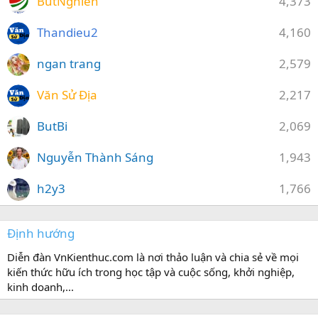
ButNghien
4,373
Thandieu2
4,160
ngan trang
2,579
Văn Sử Địa
2,217
ButBi
2,069
Nguyễn Thành Sáng
1,943
h2y3
1,766
Định hướng
Diễn đàn VnKienthuc.com là nơi thảo luận và chia sẻ về mọi
kiến thức hữu ích trong học tập và cuộc sống, khởi nghiệp,
kinh doanh,...