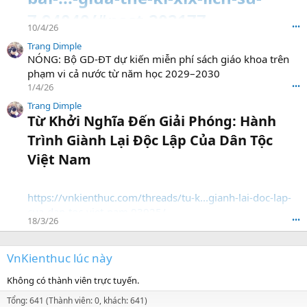
7.94040/#post-202177
10/4/26
•••
Trang Dimple
NÓNG: Bộ GD-ĐT dự kiến miễn phí sách giáo khoa trên
phạm vi cả nước từ năm học 2029–2030
1/4/26
•••
Trang Dimple
Từ Khởi Nghĩa Đến Giải Phóng: Hành
Trình Giành Lại Độc Lập Của Dân Tộc
Việt Nam​
https://vnkienthuc.com/threads/tu-k...gianh-lai-doc-lap-
cua-dan-toc-viet-nam.93925/
18/3/26
•••
VnKienthuc lúc này
Không có thành viên trực tuyến.
Tổng: 641 (Thành viên: 0, khách: 641)