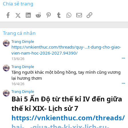
Chia sẻ trang
Facebook
X (Twitter)
LinkedIn
Reddit
Pinterest
Tumblr
WhatsApp
Email
Link
Trang cá nhân
Trang Dimple
https://vnkienthuc.com/threads/quy-...t-dung-cho-giao-
vien-nam-hoc-2026-2027.94390/
13/6/26
•••
Trang Dimple
Tặng người khác một bông hồng, tay mình cũng vương
lại hương thơm
16/4/26
•••
Trang Dimple
Bài 5 Ấn Độ từ thế kỉ IV đến giữa
thế kỉ XIX- Lịch sử 7
https://vnkienthuc.com/threads/
bai-...-giua-the-ki-xix-lich-su-