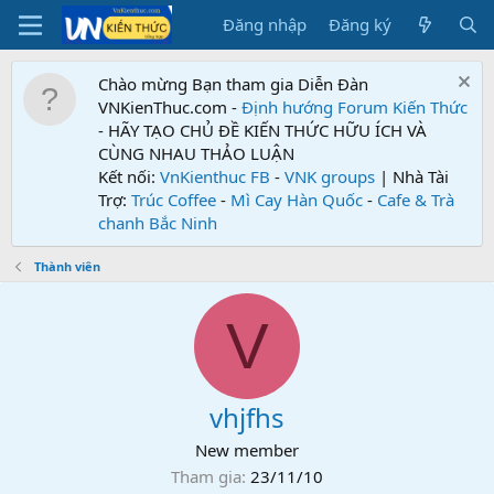
Đăng nhập
Đăng ký
Chào mừng Bạn tham gia Diễn Đàn
VNKienThuc.com -
Định hướng Forum
Kiến Thức
- HÃY TẠO CHỦ ĐỀ KIẾN THỨC HỮU ÍCH VÀ
CÙNG NHAU THẢO LUẬN
Kết nối:
VnKienthuc FB
-
VNK groups
| Nhà Tài
Trợ:
Trúc Coffee
-
Mì Cay Hàn Quốc
-
Cafe & Trà
chanh Bắc Ninh
Thành viên
V
vhjfhs
New member
Tham gia
23/11/10