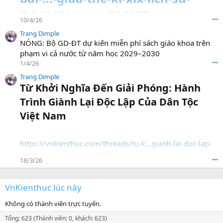
7.94040/#post-202177
10/4/26
•••
Trang Dimple
NÓNG: Bộ GD-ĐT dự kiến miễn phí sách giáo khoa trên
phạm vi cả nước từ năm học 2029–2030
1/4/26
•••
Trang Dimple
Từ Khởi Nghĩa Đến Giải Phóng: Hành
Trình Giành Lại Độc Lập Của Dân Tộc
Việt Nam​
https://vnkienthuc.com/threads/tu-k...gianh-lai-doc-lap-
cua-dan-toc-viet-nam.93925/
18/3/26
•••
VnKienthuc lúc này
Không có thành viên trực tuyến.
Tổng: 623 (Thành viên: 0, khách: 623)