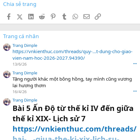
Chia sẻ trang
Facebook
X (Twitter)
LinkedIn
Reddit
Pinterest
Tumblr
WhatsApp
Email
Link
Trang cá nhân
Trang Dimple
https://vnkienthuc.com/threads/quy-...t-dung-cho-giao-
vien-nam-hoc-2026-2027.94390/
13/6/26
•••
Trang Dimple
Tặng người khác một bông hồng, tay mình cũng vương
lại hương thơm
16/4/26
•••
Trang Dimple
Bài 5 Ấn Độ từ thế kỉ IV đến giữa
thế kỉ XIX- Lịch sử 7
https://vnkienthuc.com/threads/
bai-...-giua-the-ki-xix-lich-su-