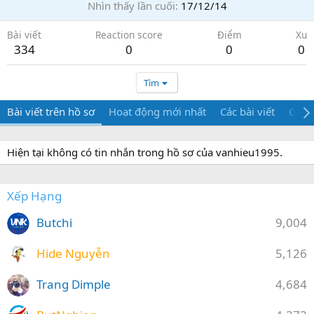
Nhìn thấy lần cuối
17/12/14
Bài viết
Reaction score
Điểm
Xu
334
0
0
0
Tìm
Bài viết trên hồ sơ
Hoạt động mới nhất
Các bài viết
Giới 
Hiện tại không có tin nhắn trong hồ sơ của vanhieu1995.
Xếp Hạng
Butchi
9,004
Hide Nguyễn
5,126
Trang Dimple
4,684