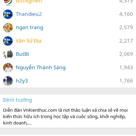
ButNghien
4,373
Thandieu2
4,160
ngan trang
2,579
Văn Sử Địa
2,217
ButBi
2,069
Nguyễn Thành Sáng
1,943
h2y3
1,766
Định hướng
Diễn đàn VnKienthuc.com là nơi thảo luận và chia sẻ về mọi
kiến thức hữu ích trong học tập và cuộc sống, khởi nghiệp,
kinh doanh,...