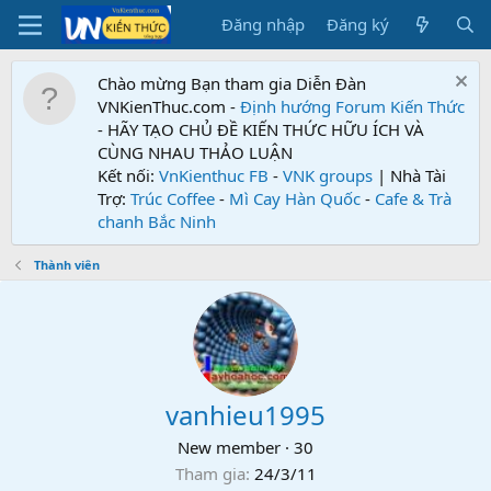
Đăng nhập
Đăng ký
Chào mừng Bạn tham gia Diễn Đàn
VNKienThuc.com -
Định hướng Forum
Kiến Thức
- HÃY TẠO CHỦ ĐỀ KIẾN THỨC HỮU ÍCH VÀ
CÙNG NHAU THẢO LUẬN
Kết nối:
VnKienthuc FB
-
VNK groups
| Nhà Tài
Trợ:
Trúc Coffee
-
Mì Cay Hàn Quốc
-
Cafe & Trà
chanh Bắc Ninh
Thành viên
vanhieu1995
New member
·
30
Tham gia
24/3/11