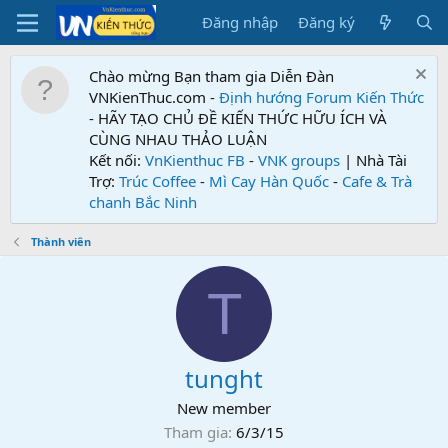
Đăng nhập
Đăng ký
Chào mừng Bạn tham gia Diễn Đàn
VNKienThuc.com -
Định hướng Forum
Kiến Thức
- HÃY TẠO CHỦ ĐỀ KIẾN THỨC HỮU ÍCH VÀ
CÙNG NHAU THẢO LUẬN
Kết nối:
VnKienthuc FB
-
VNK groups
| Nhà Tài
Trợ:
Trúc Coffee
-
Mì Cay Hàn Quốc
-
Cafe & Trà
chanh Bắc Ninh
Thành viên
T
tunght
New member
Tham gia
6/3/15