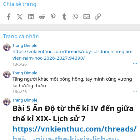
Chia sẻ trang
Facebook
X (Twitter)
LinkedIn
Reddit
Pinterest
Tumblr
WhatsApp
Email
Link
Trang cá nhân
Trang Dimple
https://vnkienthuc.com/threads/quy-...t-dung-cho-giao-
vien-nam-hoc-2026-2027.94390/
13/6/26
•••
Trang Dimple
Tặng người khác một bông hồng, tay mình cũng vương
lại hương thơm
16/4/26
•••
Trang Dimple
Bài 5 Ấn Độ từ thế kỉ IV đến giữa
thế kỉ XIX- Lịch sử 7
https://vnkienthuc.com/threads/
bai-...-giua-the-ki-xix-lich-su-