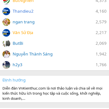
ButNghien
4,373
Thandieu2
4,160
ngan trang
2,579
Văn Sử Địa
2,217
ButBi
2,069
Nguyễn Thành Sáng
1,942
h2y3
1,766
Định hướng
Diễn đàn VnKienthuc.com là nơi thảo luận và chia sẻ về mọi
kiến thức hữu ích trong học tập và cuộc sống, khởi nghiệp,
kinh doanh,...