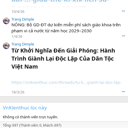
7.94040/#post-202177
10/4/26
•••
Trang Dimple
NÓNG: Bộ GD-ĐT dự kiến miễn phí sách giáo khoa trên
phạm vi cả nước từ năm học 2029–2030
1/4/26
•••
Trang Dimple
Từ Khởi Nghĩa Đến Giải Phóng: Hành
Trình Giành Lại Độc Lập Của Dân Tộc
Việt Nam​
https://vnkienthuc.com/threads/tu-k...gianh-lai-doc-lap-
cua-dan-toc-viet-nam.93925/
18/3/26
•••
VnKienthuc lúc này
Không có thành viên trực tuyến.
Tổng: 697 (Thành viên: 0, khách: 697)