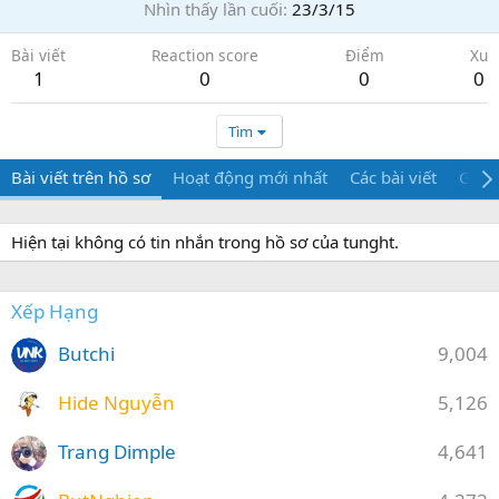
Nhìn thấy lần cuối
23/3/15
Bài viết
Reaction score
Điểm
Xu
1
0
0
0
Tìm
Bài viết trên hồ sơ
Hoạt động mới nhất
Các bài viết
Giới 
Hiện tại không có tin nhắn trong hồ sơ của tunght.
Xếp Hạng
Butchi
9,004
Hide Nguyễn
5,126
Trang Dimple
4,641