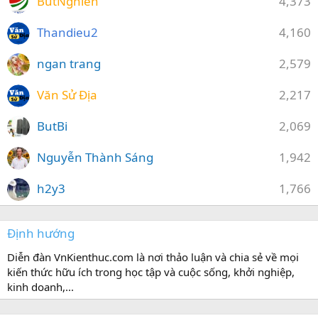
ButNghien
4,373
Thandieu2
4,160
ngan trang
2,579
Văn Sử Địa
2,217
ButBi
2,069
Nguyễn Thành Sáng
1,942
h2y3
1,766
Định hướng
Diễn đàn VnKienthuc.com là nơi thảo luận và chia sẻ về mọi
kiến thức hữu ích trong học tập và cuộc sống, khởi nghiệp,
kinh doanh,...