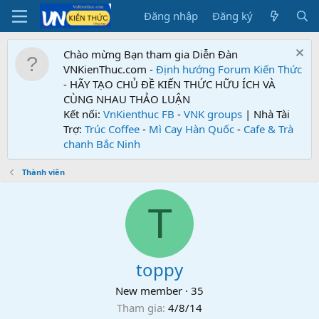
Đăng nhập
Đăng ký
Chào mừng Bạn tham gia Diễn Đàn
VNKienThuc.com -
Định hướng Forum
Kiến Thức
- HÃY TẠO CHỦ ĐỀ KIẾN THỨC HỮU ÍCH VÀ
CÙNG NHAU THẢO LUẬN
Kết nối:
VnKienthuc FB
-
VNK groups
| Nhà Tài
Trợ:
Trúc Coffee
-
Mì Cay Hàn Quốc
-
Cafe & Trà
chanh Bắc Ninh
Thành viên
T
toppy
New member
·
35
Tham gia
4/8/14