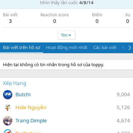
Nhìn thấy lần cuối
4/8/14
Bài viết
Reaction score
Điểm
Xu
3
0
0
0
Tìm
Bài viết trên hồ sơ
Hoạt động mới nhất
Các bài viết
Giới 
Hiện tại không có tin nhắn trong hồ sơ của toppy.
Xếp Hạng
Butchi
9,004
Hide Nguyễn
5,126
Trang Dimple
4,674