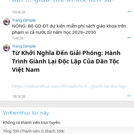
7.94040/#post-202177
10/4/26
•••
Trang Dimple
NÓNG: Bộ GD-ĐT dự kiến miễn phí sách giáo khoa trên
phạm vi cả nước từ năm học 2029–2030
1/4/26
•••
Trang Dimple
Từ Khởi Nghĩa Đến Giải Phóng: Hành
Trình Giành Lại Độc Lập Của Dân Tộc
Việt Nam​
https://vnkienthuc.com/threads/tu-k...gianh-lai-doc-lap-
cua-dan-toc-viet-nam.93925/
18/3/26
•••
VnKienthuc lúc này
Không có thành viên trực tuyến.
Tổng: 599 (Thành viên: 0, khách: 599)