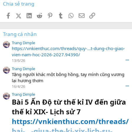
Chia sẻ trang
Facebook
X (Twitter)
LinkedIn
Reddit
Pinterest
Tumblr
WhatsApp
Email
Link
Trang cá nhân
Trang Dimple
https://vnkienthuc.com/threads/quy-...t-dung-cho-giao-
vien-nam-hoc-2026-2027.94390/
13/6/26
•••
Trang Dimple
Tặng người khác một bông hồng, tay mình cũng vương
lại hương thơm
16/4/26
•••
Trang Dimple
Bài 5 Ấn Độ từ thế kỉ IV đến giữa
thế kỉ XIX- Lịch sử 7
https://vnkienthuc.com/threads/
bai-...-giua-the-ki-xix-lich-su-