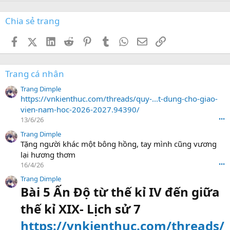
Chia sẻ trang
Facebook
X (Twitter)
LinkedIn
Reddit
Pinterest
Tumblr
WhatsApp
Email
Link
Trang cá nhân
Trang Dimple
https://vnkienthuc.com/threads/quy-...t-dung-cho-giao-
vien-nam-hoc-2026-2027.94390/
13/6/26
•••
Trang Dimple
Tặng người khác một bông hồng, tay mình cũng vương
lại hương thơm
16/4/26
•••
Trang Dimple
Bài 5 Ấn Độ từ thế kỉ IV đến giữa
thế kỉ XIX- Lịch sử 7
https://vnkienthuc.com/threads/