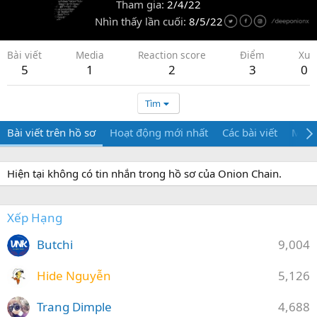
Tham gia
2/4/22
Nhìn thấy lần cuối
8/5/22
Bài viết
Media
Reaction score
Điểm
Xu
5
1
2
3
0
Tìm
Bài viết trên hồ sơ
Hoạt động mới nhất
Các bài viết
Medi
Hiện tại không có tin nhắn trong hồ sơ của Onion Chain.
Xếp Hạng
Butchi
9,004
Hide Nguyễn
5,126
Trang Dimple
4,688