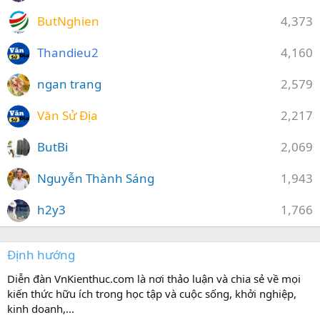
ButNghien
4,373
Thandieu2
4,160
ngan trang
2,579
Văn Sử Địa
2,217
ButBi
2,069
Nguyễn Thành Sáng
1,943
h2y3
1,766
Định hướng
Diễn đàn VnKienthuc.com là nơi thảo luận và chia sẻ về mọi
kiến thức hữu ích trong học tập và cuộc sống, khởi nghiệp,
kinh doanh,...