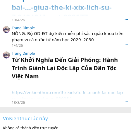
bai-...-giua-the-ki-xix-lich-su-
7.94040/#post-202177
10/4/26
•••
Trang Dimple
NÓNG: Bộ GD-ĐT dự kiến miễn phí sách giáo khoa trên
phạm vi cả nước từ năm học 2029–2030
1/4/26
•••
Trang Dimple
Từ Khởi Nghĩa Đến Giải Phóng: Hành
Trình Giành Lại Độc Lập Của Dân Tộc
Việt Nam​
https://vnkienthuc.com/threads/tu-k...gianh-lai-doc-lap-
cua-dan-toc-viet-nam.93925/
18/3/26
•••
VnKienthuc lúc này
Không có thành viên trực tuyến.