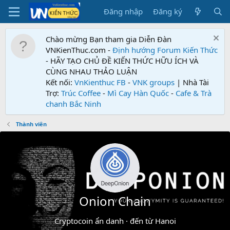
Đăng nhập
Đăng ký
Chào mừng Bạn tham gia Diễn Đàn
VNKienThuc.com -
Định hướng Forum
Kiến Thức
- HÃY TẠO CHỦ ĐỀ KIẾN THỨC HỮU ÍCH VÀ
CÙNG NHAU THẢO LUẬN
Kết nối:
VnKienthuc FB
-
VNK groups
| Nhà Tài
Trợ:
Trúc Coffee
-
Mì Cay Hàn Quốc
-
Cafe & Trà
chanh Bắc Ninh
Thành viên
Onion Chain
Cryptocoin ẩn danh
·
đến từ
Hanoi