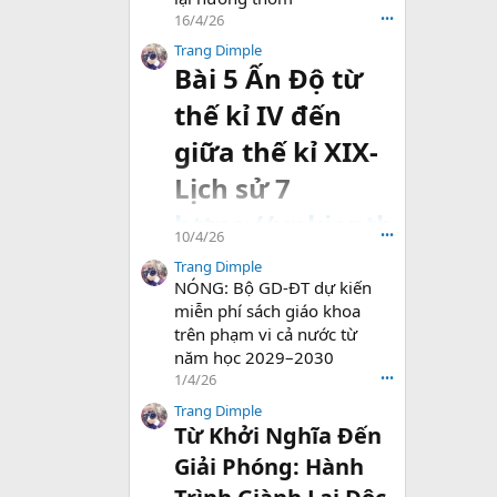
16/4/26
•••
Trang Dimple
Bài 5 Ấn Độ từ
thế kỉ IV đến
giữa thế kỉ XIX-
Lịch sử 7
https://vnkienth
10/4/26
•••
uc.com/threads
Trang Dimple
NÓNG: Bộ GD-ĐT dự kiến
/bai-...-giua-the-
miễn phí sách giáo khoa
ki-xix-lich-su-
trên phạm vi cả nước từ
năm học 2029–2030
7.94040/#post-
1/4/26
•••
202177
Trang Dimple
Từ Khởi Nghĩa Đến
Giải Phóng: Hành