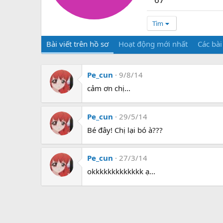
Tìm
Bài viết trên hồ sơ
Hoạt động mới nhất
Các bài
Pe_cun
9/8/14
cảm ơn chị...
Pe_cun
29/5/14
Bé đây! Chị lại bó à???
Pe_cun
27/3/14
okkkkkkkkkkkkk ạ...