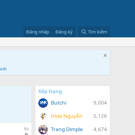
Đăng nhập
Đăng ký
Tìm kiếm
Ninh
Xếp Hạng
Butchi
9,004
Hide Nguyễn
5,126
Trang Dimple
4,674
Xu
0