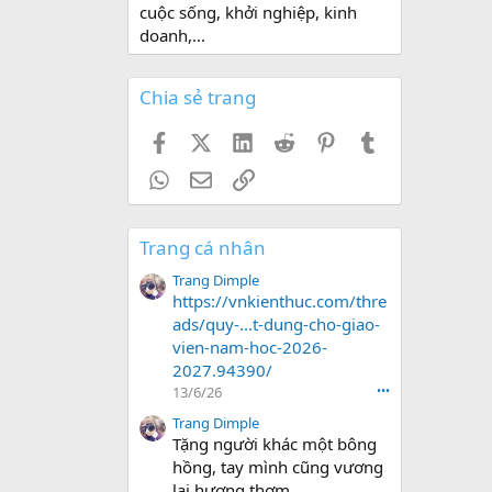
cuộc sống, khởi nghiệp, kinh
doanh,...
Chia sẻ trang
Facebook
X (Twitter)
LinkedIn
Reddit
Pinterest
Tumblr
WhatsApp
Email
Link
Trang cá nhân
Trang Dimple
https://vnkienthuc.com/thre
ads/quy-...t-dung-cho-giao-
vien-nam-hoc-2026-
2027.94390/
13/6/26
•••
Trang Dimple
Tặng người khác một bông
hồng, tay mình cũng vương
lại hương thơm