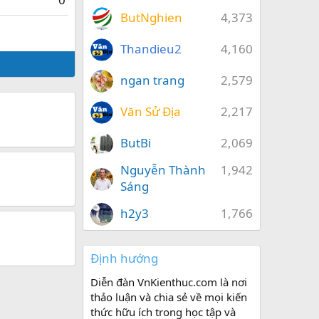
ButNghien
4,373
Thandieu2
4,160
ngan trang
2,579
Văn Sử Địa
2,217
ButBi
2,069
Nguyễn Thành
1,942
Sáng
h2y3
1,766
Định hướng
Diễn đàn VnKienthuc.com là nơi
thảo luận và chia sẻ về mọi kiến
thức hữu ích trong học tập và