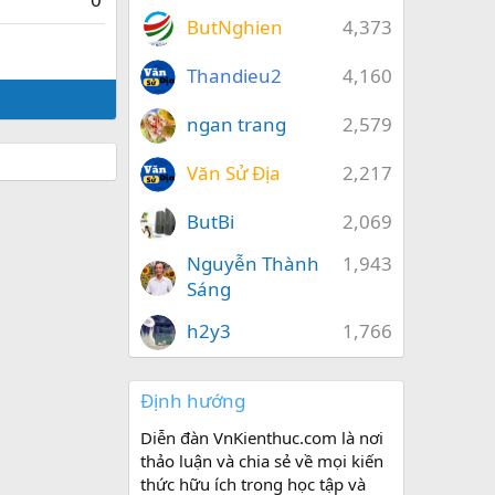
ButNghien
4,373
Thandieu2
4,160
ngan trang
2,579
Văn Sử Địa
2,217
ButBi
2,069
Nguyễn Thành
1,943
Sáng
h2y3
1,766
Định hướng
Diễn đàn VnKienthuc.com là nơi
thảo luận và chia sẻ về mọi kiến
thức hữu ích trong học tập và