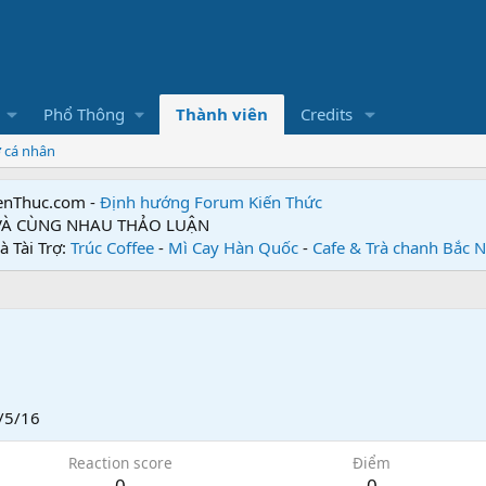
Phổ Thông
Thành viên
Credits
ơ cá nhân
enThuc.com -
Định hướng Forum
Kiến Thức
 VÀ CÙNG NHAU THẢO LUẬN
à Tài Trợ:
Trúc Coffee
-
Mì Cay Hàn Quốc
-
Cafe & Trà chanh Bắc 
/5/16
Reaction score
Điểm
0
0