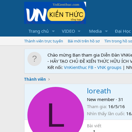
Trang chủ
VIDEO
Media
Đại Học
Thành viên trực tuyến
Bài mới trên hồ sơ
Tìm trong hồ s
Chào mừng Bạn tham gia Diễn Đàn VNKi
- HÃY TẠO CHỦ ĐỀ KIẾN THỨC HỮU ÍCH
Kết nối:
VnKienthuc FB
-
VNK groups
| Nh
Thành viên
loreath
L
New member
·
31
Tham gia
16/5/16
Nhìn thấy lần cuối
16
Bài viết
1