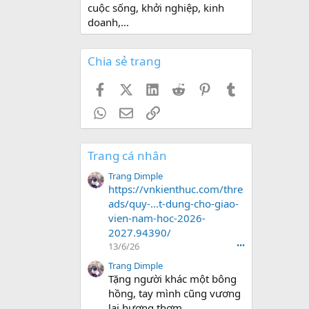
cuộc sống, khởi nghiệp, kinh
doanh,...
Chia sẻ trang
Facebook
X (Twitter)
LinkedIn
Reddit
Pinterest
Tumblr
WhatsApp
Email
Link
Trang cá nhân
Trang Dimple
https://vnkienthuc.com/thre
ads/quy-...t-dung-cho-giao-
vien-nam-hoc-2026-
2027.94390/
13/6/26
•••
Trang Dimple
Tặng người khác một bông
hồng, tay mình cũng vương
lại hương thơm