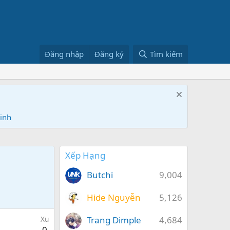
Đăng nhập
Đăng ký
Tìm kiếm
Ninh
Xếp Hạng
Butchi
9,004
Hide Nguyễn
5,126
Trang Dimple
4,684
Xu
0