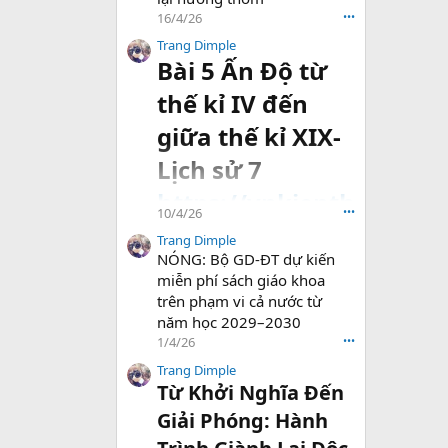
16/4/26
•••
Trang Dimple
Bài 5 Ấn Độ từ
thế kỉ IV đến
giữa thế kỉ XIX-
Lịch sử 7
https://vnkienth
10/4/26
•••
uc.com/threads
Trang Dimple
NÓNG: Bộ GD-ĐT dự kiến
/bai-...-giua-the-
miễn phí sách giáo khoa
ki-xix-lich-su-
trên phạm vi cả nước từ
năm học 2029–2030
7.94040/#post-
1/4/26
•••
202177
Trang Dimple
Từ Khởi Nghĩa Đến
Giải Phóng: Hành