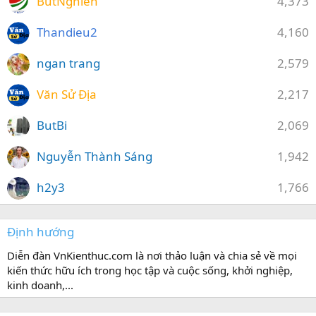
ButNghien
4,373
Thandieu2
4,160
ngan trang
2,579
Văn Sử Địa
2,217
ButBi
2,069
Nguyễn Thành Sáng
1,942
h2y3
1,766
Định hướng
Diễn đàn VnKienthuc.com là nơi thảo luận và chia sẻ về mọi
kiến thức hữu ích trong học tập và cuộc sống, khởi nghiệp,
kinh doanh,...