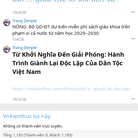
7.94040/#post-202177
10/4/26
•••
Trang Dimple
NÓNG: Bộ GD-ĐT dự kiến miễn phí sách giáo khoa trên
phạm vi cả nước từ năm học 2029–2030
1/4/26
•••
Trang Dimple
Từ Khởi Nghĩa Đến Giải Phóng: Hành
Trình Giành Lại Độc Lập Của Dân Tộc
Việt Nam​
https://vnkienthuc.com/threads/tu-k...gianh-lai-doc-lap-
cua-dan-toc-viet-nam.93925/
18/3/26
•••
VnKienthuc lúc này
Không có thành viên trực tuyến.
Tổng: 1,183 (Thành viên: 0, khách: 1,183)