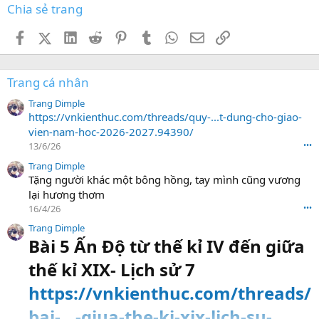
Chia sẻ trang
Facebook
X (Twitter)
LinkedIn
Reddit
Pinterest
Tumblr
WhatsApp
Email
Link
Trang cá nhân
Trang Dimple
https://vnkienthuc.com/threads/quy-...t-dung-cho-giao-
vien-nam-hoc-2026-2027.94390/
13/6/26
•••
Trang Dimple
Tặng người khác một bông hồng, tay mình cũng vương
lại hương thơm
16/4/26
•••
Trang Dimple
Bài 5 Ấn Độ từ thế kỉ IV đến giữa
thế kỉ XIX- Lịch sử 7
https://vnkienthuc.com/threads/
bai-...-giua-the-ki-xix-lich-su-