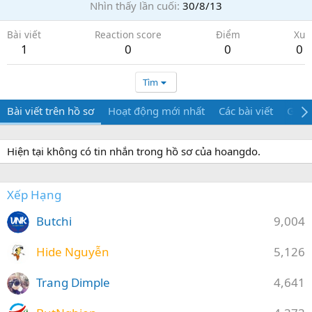
Nhìn thấy lần cuối
30/8/13
Bài viết
Reaction score
Điểm
Xu
1
0
0
0
Tìm
Bài viết trên hồ sơ
Hoạt động mới nhất
Các bài viết
Giới 
Hiện tại không có tin nhắn trong hồ sơ của hoangdo.
Xếp Hạng
Butchi
9,004
Hide Nguyễn
5,126
Trang Dimple
4,641