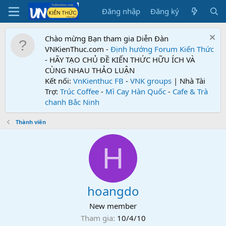
Đăng nhập
Đăng ký
Chào mừng Bạn tham gia Diễn Đàn
VNKienThuc.com -
Định hướng Forum
Kiến Thức
- HÃY TẠO CHỦ ĐỀ KIẾN THỨC HỮU ÍCH VÀ
CÙNG NHAU THẢO LUẬN
Kết nối:
VnKienthuc FB
-
VNK groups
| Nhà Tài
Trợ:
Trúc Coffee
-
Mì Cay Hàn Quốc
-
Cafe & Trà
chanh Bắc Ninh
Thành viên
H
hoangdo
New member
Tham gia
10/4/10