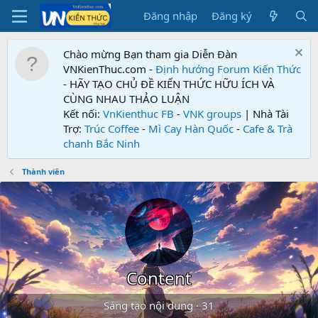
Đăng nhập
Đăng ký
Chào mừng Bạn tham gia Diễn Đàn
VNKienThuc.com -
Định hướng Forum
Kiến Thức
- HÃY TẠO CHỦ ĐỀ KIẾN THỨC HỮU ÍCH VÀ
CÙNG NHAU THẢO LUẬN
Kết nối:
VnKienthuc FB
-
VNK groups
| Nhà Tài
Trợ:
Trúc Coffee
-
Mì Cay Hàn Quốc
-
Cafe & Trà
chanh Bắc Ninh
Thành viên
Content
Sáng tạo nội dung
·
31