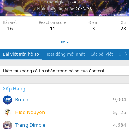
Tham gia
17/4/11
Nhìn thấy lần cuối
20/3/26
Bài viết
Reaction score
Điểm
Xu
16
11
3
28
Tìm
Bài viết trên hồ sơ
Hoạt động mới nhất
Các bài viết
Giới 
Hiện tại không có tin nhắn trong hồ sơ của Content.
Xếp Hạng
Butchi
9,004
Hide Nguyễn
5,126
Trang Dimple
4,684