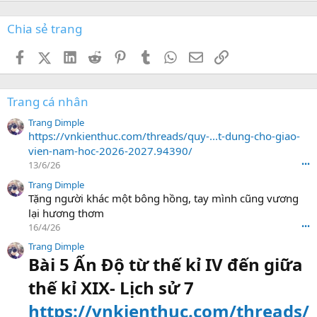
Chia sẻ trang
Facebook
X (Twitter)
LinkedIn
Reddit
Pinterest
Tumblr
WhatsApp
Email
Link
Trang cá nhân
Trang Dimple
https://vnkienthuc.com/threads/quy-...t-dung-cho-giao-
vien-nam-hoc-2026-2027.94390/
13/6/26
•••
Trang Dimple
Tặng người khác một bông hồng, tay mình cũng vương
lại hương thơm
16/4/26
•••
Trang Dimple
Bài 5 Ấn Độ từ thế kỉ IV đến giữa
thế kỉ XIX- Lịch sử 7
https://vnkienthuc.com/threads/