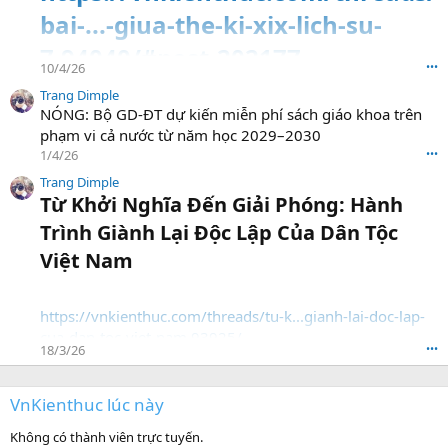
bai-...-giua-the-ki-xix-lich-su-
7.94040/#post-202177
10/4/26
•••
Trang Dimple
NÓNG: Bộ GD-ĐT dự kiến miễn phí sách giáo khoa trên
phạm vi cả nước từ năm học 2029–2030
1/4/26
•••
Trang Dimple
Từ Khởi Nghĩa Đến Giải Phóng: Hành
Trình Giành Lại Độc Lập Của Dân Tộc
Việt Nam​
https://vnkienthuc.com/threads/tu-k...gianh-lai-doc-lap-
cua-dan-toc-viet-nam.93925/
18/3/26
•••
VnKienthuc lúc này
Không có thành viên trực tuyến.