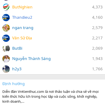
ButNghien
4,373
Thandieu2
4,160
ngan trang
2,579
Văn Sử Địa
2,217
ButBi
2,069
Nguyễn Thành Sáng
1,943
h2y3
1,766
Định hướng
Diễn đàn VnKienthuc.com là nơi thảo luận và chia sẻ về mọi
kiến thức hữu ích trong học tập và cuộc sống, khởi nghiệp,
kinh doanh,...