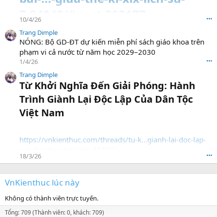
7.94040/#post-202177
10/4/26
•••
Trang Dimple
NÓNG: Bộ GD-ĐT dự kiến miễn phí sách giáo khoa trên
phạm vi cả nước từ năm học 2029–2030
1/4/26
•••
Trang Dimple
Từ Khởi Nghĩa Đến Giải Phóng: Hành
Trình Giành Lại Độc Lập Của Dân Tộc
Việt Nam​
https://vnkienthuc.com/threads/tu-k...gianh-lai-doc-lap-
cua-dan-toc-viet-nam.93925/
18/3/26
•••
VnKienthuc lúc này
Không có thành viên trực tuyến.
Tổng: 709 (Thành viên: 0, khách: 709)