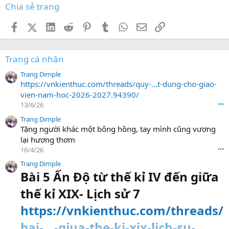
Chia sẻ trang
Facebook
X (Twitter)
LinkedIn
Reddit
Pinterest
Tumblr
WhatsApp
Email
Link
Trang cá nhân
Trang Dimple
https://vnkienthuc.com/threads/quy-...t-dung-cho-giao-
vien-nam-hoc-2026-2027.94390/
13/6/26
•••
Trang Dimple
Tặng người khác một bông hồng, tay mình cũng vương
lại hương thơm
16/4/26
•••
Trang Dimple
Bài 5 Ấn Độ từ thế kỉ IV đến giữa
thế kỉ XIX- Lịch sử 7
https://vnkienthuc.com/threads/
bai-...-giua-the-ki-xix-lich-su-