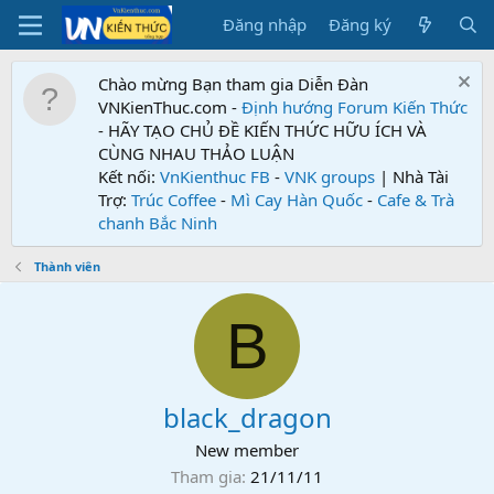
Đăng nhập
Đăng ký
Chào mừng Bạn tham gia Diễn Đàn
VNKienThuc.com -
Định hướng Forum
Kiến Thức
- HÃY TẠO CHỦ ĐỀ KIẾN THỨC HỮU ÍCH VÀ
CÙNG NHAU THẢO LUẬN
Kết nối:
VnKienthuc FB
-
VNK groups
| Nhà Tài
Trợ:
Trúc Coffee
-
Mì Cay Hàn Quốc
-
Cafe & Trà
chanh Bắc Ninh
Thành viên
B
black_dragon
New member
Tham gia
21/11/11