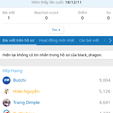
Nhìn thấy lần cuối
18/12/11
Bài viết
Reaction score
Điểm
Xu
1
0
0
0
Tìm
Bài viết trên hồ sơ
Hoạt động mới nhất
Các bài viết
Giới 
Hiện tại không có tin nhắn trong hồ sơ của black_dragon.
Xếp Hạng
Butchi
9,004
Hide Nguyễn
5,126
Trang Dimple
4,641