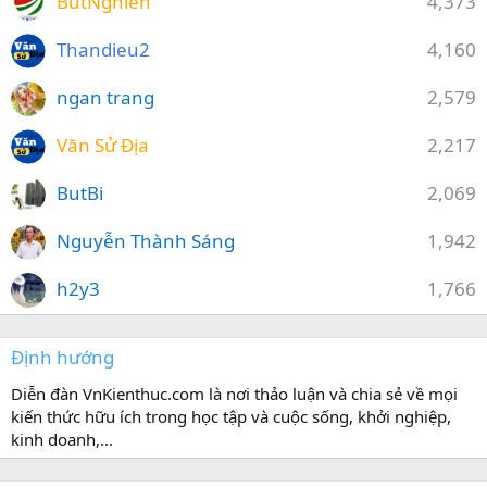
ButNghien
4,373
Thandieu2
4,160
ngan trang
2,579
Văn Sử Địa
2,217
ButBi
2,069
Nguyễn Thành Sáng
1,942
h2y3
1,766
Định hướng
Diễn đàn VnKienthuc.com là nơi thảo luận và chia sẻ về mọi
kiến thức hữu ích trong học tập và cuộc sống, khởi nghiệp,
kinh doanh,...