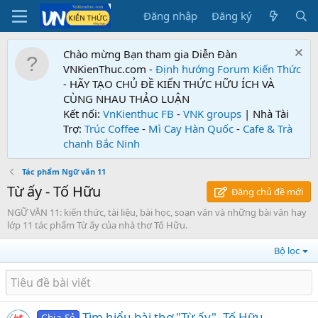
Đăng nhập
Đăng ký
Chào mừng Bạn tham gia Diễn Đàn
VNKienThuc.com -
Định hướng Forum
Kiến Thức
- HÃY TẠO CHỦ ĐỀ KIẾN THỨC HỮU ÍCH VÀ
CÙNG NHAU THẢO LUẬN
Kết nối:
VnKienthuc FB
-
VNK groups
| Nhà Tài
Trợ:
Trúc Coffee
-
Mì Cay Hàn Quốc
-
Cafe & Trà
chanh Bắc Ninh
Tác phẩm Ngữ văn 11
Từ ấy - Tố Hữu
Đăng chủ đề mới
NGỮ VĂN 11: kiến thức, tài liệu, bài học, soạn văn và những bài văn hay
lớp 11 tác phẩm Từ ấy của nhà thơ Tố Hữu.
Bộ lọc
Tìm hiểu bài thơ "Từ ấy"- Tố Hữu
Chia Sẻ