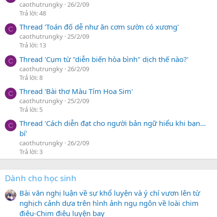
caothutrungky
26/2/09
Trả lời: 48
Thread 'Toán đố dễ như ăn cơm sườn có xương'
C
caothutrungky
25/2/09
Trả lời: 13
Thread 'Cụm từ "diễn biến hòa bình" dịch thế nào?'
C
caothutrungky
26/2/09
Trả lời: 8
Thread 'Bài thơ Màu Tím Hoa Sim'
C
caothutrungky
25/2/09
Trả lời: 5
Thread 'Cách diễn đạt cho người bản ngữ hiểu khi bạn…
C
bí'
caothutrungky
26/2/09
Trả lời: 3
Dành cho học sinh
Bài văn nghị luận về sự khổ luyện và ý chí vươn lên từ
nghịch cảnh dựa trên hình ảnh ngụ ngôn về loài chim
điêu-Chim điêu luyện bay