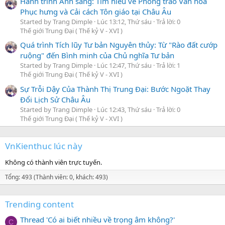
Hành trình Ánh sáng: Tìm hiểu về Phong trào Văn hóa
Phục hưng và Cải cách Tôn giáo tại Châu Âu
Started by Trang Dimple
Lúc 13:12, Thứ sáu
Trả lời: 0
Thế giới Trung Đại ( Thế kỷ V - XVI )
Quá trình Tích lũy Tư bản Nguyên thủy: Từ "Rào đất cướp
ruộng" đến Bình minh của Chủ nghĩa Tư bản
Started by Trang Dimple
Lúc 12:47, Thứ sáu
Trả lời: 1
Thế giới Trung Đại ( Thế kỷ V - XVI )
Sự Trỗi Dậy Của Thành Thị Trung Đại: Bước Ngoặt Thay
Đổi Lịch Sử Châu Âu
Started by Trang Dimple
Lúc 12:43, Thứ sáu
Trả lời: 0
Thế giới Trung Đại ( Thế kỷ V - XVI )
VnKienthuc lúc này
Không có thành viên trực tuyến.
Tổng: 493 (Thành viên: 0, khách: 493)
Trending content
Thread 'Có ai biết nhiều về trọng âm không?'
C