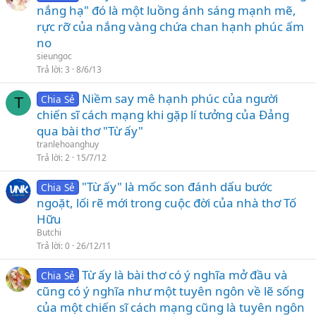
nắng hạ" đó là một luồng ánh sáng mạnh mẽ,
rực rỡ của nắng vàng chứa chan hạnh phúc ấm
no
sieungoc
Trả lời
3
8/6/13
Niềm say mê hạnh phúc của người
Chia Sẻ
T
chiến sĩ cách mạng khi gặp lí tưởng của Đảng
qua bài thơ "Từ ấy"
tranlehoanghuy
Trả lời
2
15/7/12
"Từ ấy" là mốc son đánh dấu bước
Chia Sẻ
ngoặt, lối rẽ mới trong cuộc đời của nhà thơ Tố
Hữu
Butchi
Trả lời
0
26/12/11
Từ ấy là bài thơ có ý nghĩa mở đầu và
Chia Sẻ
cũng có ý nghĩa như một tuyên ngôn về lẽ sống
của một chiến sĩ cách mạng cũng là tuyên ngôn