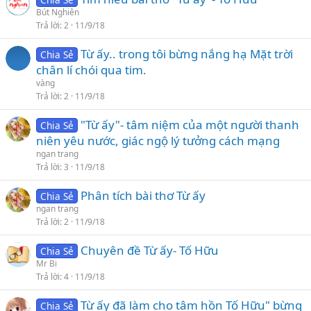
Bút Nghiên
Trả lời
2
11/9/18
Từ ấy.. trong tôi bừng nắng hạ Mặt trời
Chia Sẻ
chân lí chói qua tim.
vàng
Trả lời
2
11/9/18
"Từ ấy"- tâm niệm của một người thanh
Chia Sẻ
niên yêu nước, giác ngộ lý tưởng cách mạng
ngan trang
Trả lời
3
11/9/18
Phân tích bài thơ Từ ấy
Chia Sẻ
ngan trang
Trả lời
2
11/9/18
Chuyên đề Từ ấy- Tố Hữu
Chia Sẻ
Mr Bi
Trả lời
4
11/9/18
Từ ấy đã làm cho tâm hồn Tố Hữu" bừng
Chia Sẻ