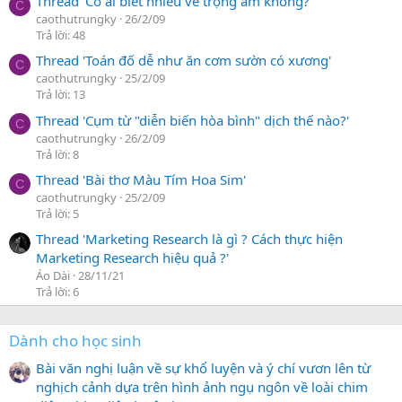
Thread 'Có ai biết nhiều về trọng âm không?'
C
caothutrungky
26/2/09
Trả lời: 48
Thread 'Toán đố dễ như ăn cơm sườn có xương'
C
caothutrungky
25/2/09
Trả lời: 13
Thread 'Cụm từ "diễn biến hòa bình" dịch thế nào?'
C
caothutrungky
26/2/09
Trả lời: 8
Thread 'Bài thơ Màu Tím Hoa Sim'
C
caothutrungky
25/2/09
Trả lời: 5
Thread 'Marketing Research là gì ? Cách thực hiện
Marketing Research hiệu quả ?'
Áo Dài
28/11/21
Trả lời: 6
Dành cho học sinh
Bài văn nghị luận về sự khổ luyện và ý chí vươn lên từ
nghịch cảnh dựa trên hình ảnh ngụ ngôn về loài chim