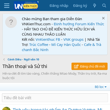
Đăng nhập
Đăng ký
Chào mừng Bạn tham gia Diễn Đàn
VNKienThuc.com -
Định hướng Forum
Kiến Thức
- HÃY TẠO CHỦ ĐỀ KIẾN THỨC HỮU ÍCH VÀ
CÙNG NHAU THẢO LUẬN
Kết nối:
VnKienthuc FB
-
VNK groups
| Nhà Tài
Trợ:
Trúc Coffee
-
Mì Cay Hàn Quốc
-
Cafe & Trà
chanh Bắc Ninh
Cánh Diều - Ngữ văn 10
Thần thoại và Sử thi
Đăng chủ đề mới
Hê-ra-clét đi tìm táo vàng, Chiến thắng Mtao Mxây, Thần trụ trời, Ra-ma
buộc tội
Bộ lọc
Tình yêu trong tác phẩm An Dương Vương, Mị