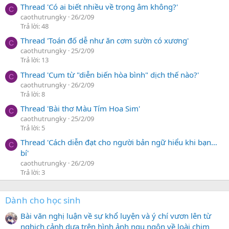
Thread 'Có ai biết nhiều về trọng âm không?'
C
caothutrungky
26/2/09
Trả lời: 48
Thread 'Toán đố dễ như ăn cơm sườn có xương'
C
caothutrungky
25/2/09
Trả lời: 13
Thread 'Cụm từ "diễn biến hòa bình" dịch thế nào?'
C
caothutrungky
26/2/09
Trả lời: 8
Thread 'Bài thơ Màu Tím Hoa Sim'
C
caothutrungky
25/2/09
Trả lời: 5
Thread 'Cách diễn đạt cho người bản ngữ hiểu khi bạn…
C
bí'
caothutrungky
26/2/09
Trả lời: 3
Dành cho học sinh
Bài văn nghị luận về sự khổ luyện và ý chí vươn lên từ
nghịch cảnh dựa trên hình ảnh ngụ ngôn về loài chim