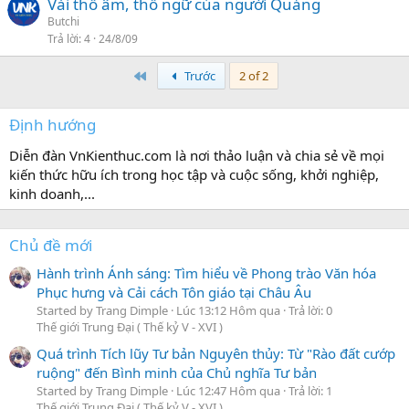
Vài thổ âm, thổ ngữ của người Quảng
Butchi
Trả lời
4
24/8/09
First
Trước
2 of 2
Định hướng
Diễn đàn VnKienthuc.com là nơi thảo luận và chia sẻ về mọi
kiến thức hữu ích trong học tập và cuộc sống, khởi nghiệp,
kinh doanh,...
Chủ đề mới
Hành trình Ánh sáng: Tìm hiểu về Phong trào Văn hóa
Phục hưng và Cải cách Tôn giáo tại Châu Âu
Started by Trang Dimple
Lúc 13:12 Hôm qua
Trả lời: 0
Thế giới Trung Đại ( Thế kỷ V - XVI )
Quá trình Tích lũy Tư bản Nguyên thủy: Từ "Rào đất cướp
ruộng" đến Bình minh của Chủ nghĩa Tư bản
Started by Trang Dimple
Lúc 12:47 Hôm qua
Trả lời: 1
Thế giới Trung Đại ( Thế kỷ V - XVI )