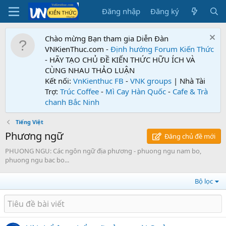
Đăng nhập
Đăng ký
Chào mừng Bạn tham gia Diễn Đàn
VNKienThuc.com -
Định hướng Forum
Kiến Thức
- HÃY TẠO CHỦ ĐỀ KIẾN THỨC HỮU ÍCH VÀ
CÙNG NHAU THẢO LUẬN
Kết nối:
VnKienthuc FB
-
VNK groups
| Nhà Tài
Trợ:
Trúc Coffee
-
Mì Cay Hàn Quốc
-
Cafe & Trà
chanh Bắc Ninh
Tiếng Việt
Phương ngữ
Đăng chủ đề mới
PHUONG NGU: Các ngôn ngữ địa phương - phuong ngu nam bo,
phuong ngu bac bo...
Bộ lọc