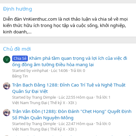
Định hướng
Diễn đàn VnKienthuc.com là nơi thảo luận và chia sẻ về mọi
kiến thức hữu ích trong học tập và cuộc sống, khởi nghiệp,
kinh doanh,...
Chủ đề mới
Khám phá tầm quan trọng và lợi ích của việc đi
Chia Sẻ
V
ống đồng âm tường Điều hòa mang lại
Started by vinhphat
Lúc 14:06
Trả lời: 0
Bảng Tin
Trận Bạch Đằng 1288: Đỉnh Cao Trí Tuệ và Nghệ Thuật
Quân Sự Đại Việt
Started by Trang Dimple
Lúc 22:55 Hôm qua
Trả lời: 1
Việt Nam Trung Đại ( Thế kỷ X - XIX )
Trận Vân Đồn (1288): Đòn Đánh "Chẹt Họng" Quyết Định
Số Phận Quân Nguyên-Mông
Started by Trang Dimple
Lúc 22:47 Hôm qua
Trả lời: 0
Việt Nam Trung Đại ( Thế kỷ X - XIX )