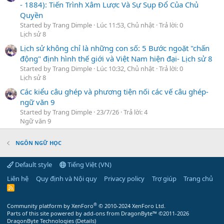
- 1884): Tiến Trình Xâm Lược Và Sự Sụp Đổ Của Chủ
Quyền
Started by Trang Dimple
Lúc 11:53, Chủ nhật
Trả lời: 0
Lịch sử 8
Lịch sử không chỉ là những con số: 5 Bước ngoặt "chấn
động" định hình thế giới và Việt Nam hiện đại- Lịch sử 8
Started by Trang Dimple
Lúc 10:32, Chủ nhật
Trả lời: 0
Lịch sử 8
Các kiểu câu ghép và phương tiện nối các vế câu ghép-
ngữ văn 9
Started by Trang Dimple
23/7/26
Trả lời: 4
Ngữ văn 9
NGÔN NGỮ HỌC
Default style
Tiếng Việt (VN)
Liên hệ
Quy định và Nội quy
Privacy policy
Trợ giúp
Trang chủ
R
S
S
®
Community platform by XenForo
© 2010-2024 XenForo Ltd.
Parts of this site powered by
add-ons from DragonByte™
©2011-2026
DragonByte Technologies
(
Details
)