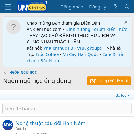
Đăng nhập
Đăng ký
Chào mừng Bạn tham gia Diễn Đàn
VNKienThuc.com -
Định hướng Forum
Kiến Thức
- HÃY TẠO CHỦ ĐỀ KIẾN THỨC HỮU ÍCH VÀ
CÙNG NHAU THẢO LUẬN
Kết nối:
VnKienthuc FB
-
VNK groups
| Nhà Tài
Trợ:
Trúc Coffee
-
Mì Cay Hàn Quốc
-
Cafe & Trà
chanh Bắc Ninh
NGÔN NGỮ HỌC
Ngôn ngữ học ứng dụng
Đăng chủ đề mới
Bộ lọc
Nghệ thuật câu đối Hán Nôm
Butchi