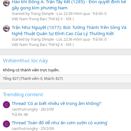
Hào khí Đông A: Trận Tây Kết (1285) - Đòn quyết định bẻ
gãy gọng kìm phương Nam
Started by Trang Dimple
Lúc 22:39 Hôm qua
Trả lời: 0
Việt Nam Trung Đại ( Thế kỷ X - XIX )
Trận Như Nguyệt (1077): Bức Tường Thành Trên Sông Và
Nghệ Thuật Quân Sự Đỉnh Cao Của Lý Thường Kiệt
Started by Trang Dimple
Lúc 22:36 Hôm qua
Trả lời: 0
Việt Nam Trung Đại ( Thế kỷ X - XIX )
VnKienthuc lúc này
Không có thành viên trực tuyến.
Tổng: 827 (Thành viên: 0, khách: 827)
Trending content
Thread 'Có ai biết nhiều về trọng âm không?'
C
caothutrungky
26/2/09
Trả lời: 48
Thread 'Toán đố dễ như ăn cơm sườn có xương'
C
caothutrungky
25/2/09