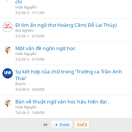
chí
Hide Nguyễn
Trả lời
0
1/11/09
Đi tìm ẩn ngữ thơ Hoàng Cầm( Đỗ Lai Thúy)
Bút Nghiên
Trả lời
1
9/10/09
Một vấn đề ngôn ngữ học
Hide Nguyễn
Trả lời
0
5/10/09
Sự kết hợp của chữ trong 'Trường ca Trần Anh
Thái'
Butchi
Trả lời
0
24/8/09
Bàn về thuật ngữ văn học hậu hiện đại .
Hide Nguyễn
Trả lời
0
19/8/09
First
Trước
3 of 3