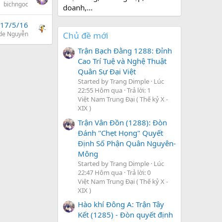
bichngoc
doanh,...
17/5/16
de Nguyễn
Chủ đề mới
Trận Bạch Đằng 1288: Đỉnh
Cao Trí Tuệ và Nghệ Thuật
Quân Sự Đại Việt
Started by Trang Dimple
Lúc
22:55 Hôm qua
Trả lời: 1
Việt Nam Trung Đại ( Thế kỷ X -
XIX )
Trận Vân Đồn (1288): Đòn
Đánh "Chẹt Họng" Quyết
Định Số Phận Quân Nguyên-
Mông
Started by Trang Dimple
Lúc
22:47 Hôm qua
Trả lời: 0
Việt Nam Trung Đại ( Thế kỷ X -
XIX )
Hào khí Đông A: Trận Tây
Kết (1285) - Đòn quyết định