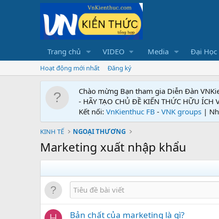
Trang chủ
VIDEO
Media
Đại Học
Hoạt động mới nhất
Đăng ký
Chào mừng Bạn tham gia Diễn Đàn VNKi
- HÃY TẠO CHỦ ĐỀ KIẾN THỨC HỮU ÍCH
Kết nối:
VnKienthuc FB
-
VNK groups
| Nh
KINH TẾ
NGOẠI THƯƠNG
Marketing xuất nhập khẩu
Bản chất của marketing là gì?
H