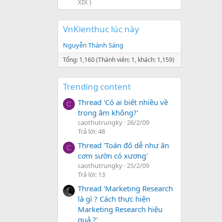
XIX )
VnKienthuc lúc này
Nguyễn Thành Sáng
Tổng: 1,160 (Thành viên: 1, khách: 1,159)
Trending content
Thread 'Có ai biết nhiều về
C
trọng âm không?'
caothutrungky
26/2/09
Trả lời: 48
Thread 'Toán đố dễ như ăn
C
cơm sườn có xương'
caothutrungky
25/2/09
Trả lời: 13
Thread 'Marketing Research
là gì ? Cách thực hiện
Marketing Research hiệu
quả ?'