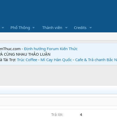
Phổ Thông
Thành viên
Credits
enThuc.com -
Định hướng Forum
Kiến Thức
 VÀ CÙNG NHAU THẢO LUẬN
à Tài Trợ:
Trúc Coffee
-
Mì Cay Hàn Quốc
-
Cafe & Trà chanh Bắc 
Trả lời
4