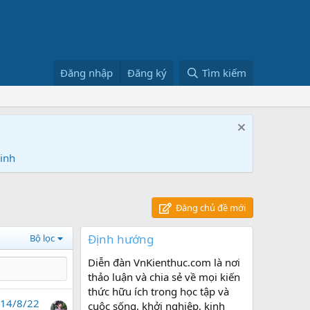
Đăng nhập
Đăng ký
Tìm kiếm
Ninh
Đăng chủ đề mới
Định hướng
Bộ lọc
Diễn đàn VnKienthuc.com là nơi
thảo luận và chia sẻ về mọi kiến
thức hữu ích trong học tập và
14/8/22
cuộc sống, khởi nghiệp, kinh