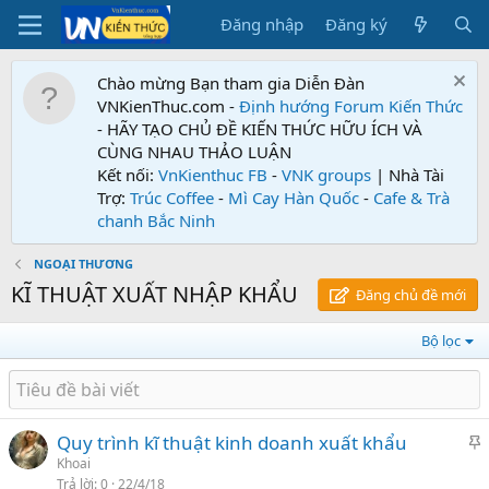
Đăng nhập
Đăng ký
Chào mừng Bạn tham gia Diễn Đàn
VNKienThuc.com -
Định hướng Forum
Kiến Thức
- HÃY TẠO CHỦ ĐỀ KIẾN THỨC HỮU ÍCH VÀ
CÙNG NHAU THẢO LUẬN
Kết nối:
VnKienthuc FB
-
VNK groups
| Nhà Tài
Trợ:
Trúc Coffee
-
Mì Cay Hàn Quốc
-
Cafe & Trà
chanh Bắc Ninh
NGOẠI THƯƠNG
KĨ THUẬT XUẤT NHẬP KHẨU
Đăng chủ đề mới
Bộ lọc
Quy trình kĩ thuật kinh doanh xuất khẩu
h
Khoai
Trả lời
0
22/4/18
i