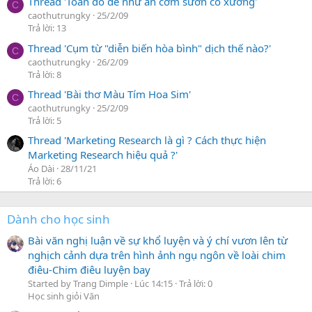
Thread 'Toán đố dễ như ăn cơm sườn có xương'
C
caothutrungky
25/2/09
Trả lời: 13
Thread 'Cụm từ "diễn biến hòa bình" dịch thế nào?'
C
caothutrungky
26/2/09
Trả lời: 8
Thread 'Bài thơ Màu Tím Hoa Sim'
C
caothutrungky
25/2/09
Trả lời: 5
Thread 'Marketing Research là gì ? Cách thực hiện
Marketing Research hiệu quả ?'
Áo Dài
28/11/21
Trả lời: 6
Dành cho học sinh
Bài văn nghị luận về sự khổ luyện và ý chí vươn lên từ
nghịch cảnh dựa trên hình ảnh ngụ ngôn về loài chim
điêu-Chim điêu luyện bay
Started by Trang Dimple
Lúc 14:15
Trả lời: 0
Học sinh giỏi Văn