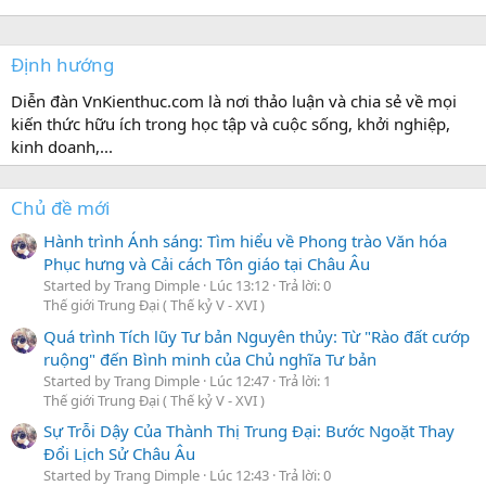
l
Định hướng
ạ
i
Diễn đàn VnKienthuc.com là nơi thảo luận và chia sẻ về mọi
kiến thức hữu ích trong học tập và cuộc sống, khởi nghiệp,
kinh doanh,...
Chủ đề mới
Hành trình Ánh sáng: Tìm hiểu về Phong trào Văn hóa
Phục hưng và Cải cách Tôn giáo tại Châu Âu
Started by Trang Dimple
Lúc 13:12
Trả lời: 0
Thế giới Trung Đại ( Thế kỷ V - XVI )
Quá trình Tích lũy Tư bản Nguyên thủy: Từ "Rào đất cướp
ruộng" đến Bình minh của Chủ nghĩa Tư bản
Started by Trang Dimple
Lúc 12:47
Trả lời: 1
Thế giới Trung Đại ( Thế kỷ V - XVI )
Sự Trỗi Dậy Của Thành Thị Trung Đại: Bước Ngoặt Thay
Đổi Lịch Sử Châu Âu
Started by Trang Dimple
Lúc 12:43
Trả lời: 0