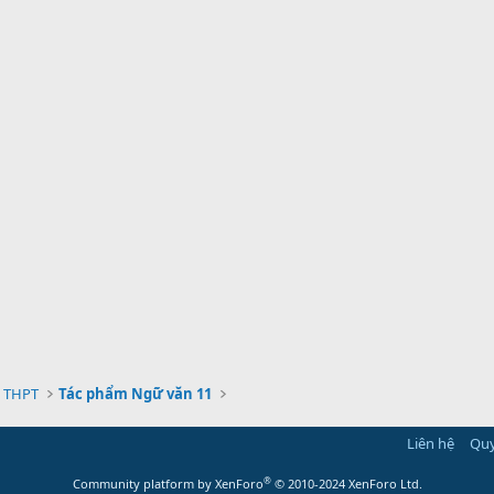
 THPT
Tác phẩm Ngữ văn 11
Liên hệ
Quy
®
Community platform by XenForo
© 2010-2024 XenForo Ltd.