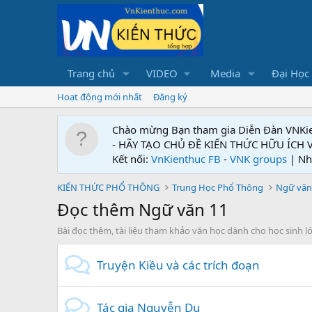
Trang chủ
VIDEO
Media
Đại Học
Hoạt động mới nhất
Đăng ký
Chào mừng Bạn tham gia Diễn Đàn VNKi
- HÃY TẠO CHỦ ĐỀ KIẾN THỨC HỮU ÍCH
Kết nối:
VnKienthuc FB
-
VNK groups
| Nh
KIẾN THỨC PHỔ THÔNG
Trung Học Phổ Thông
Ngữ văn
Đọc thêm Ngữ văn 11
Bài đọc thêm, tài liệu tham khảo văn học dành cho học sinh l
Truyện Kiều và các trích đoạn
Tác gia Nguyễn Du