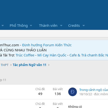
Phổ Thông
Thành viên
Credits
enThuc.com -
Định hướng Forum
Kiến Thức
 VÀ CÙNG NHAU THẢO LUẬN
à Tài Trợ:
Trúc Coffee
-
Mì Cay Hàn Quốc
-
Cafe & Trà chanh Bắc 
 THPT
Tác phẩm Ngữ văn 11
ớp 11
Chủ đề
Bài viết
Đ
49
136
18/10/22
đức mõm
Chủ đề
Bài viết
Không có