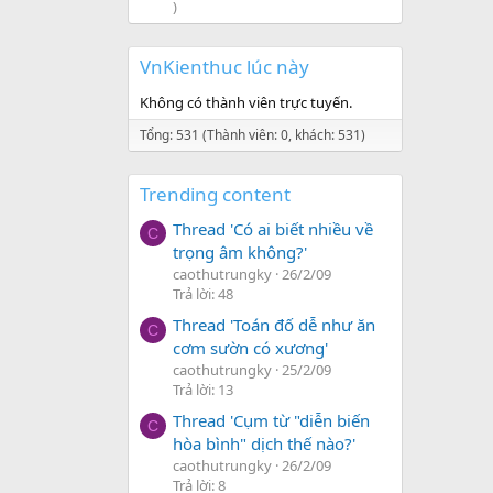
)
VnKienthuc lúc này
Không có thành viên trực tuyến.
Tổng: 531 (Thành viên: 0, khách: 531)
Trending content
Thread 'Có ai biết nhiều về
C
trọng âm không?'
caothutrungky
26/2/09
Trả lời: 48
Thread 'Toán đố dễ như ăn
C
cơm sườn có xương'
caothutrungky
25/2/09
Trả lời: 13
Thread 'Cụm từ "diễn biến
C
hòa bình" dịch thế nào?'
caothutrungky
26/2/09
Trả lời: 8