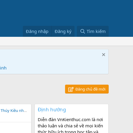
Đăng nhập
Đăng ký
Tìm kiếm
Ninh
Đăng chủ đề mới
Định hướng
Trong cảnh ngộ của Thúy Kiều những lời nói trong "Trao duyên" là thích hợp hơn cả.
Diễn đàn VnKienthuc.com là nơi
thảo luận và chia sẻ về mọi kiến
thức hữu ích trong học tập và