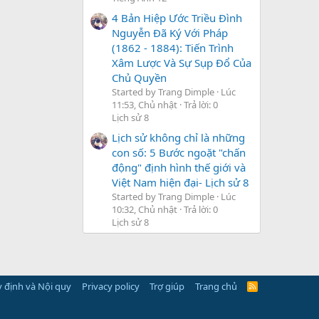
4 Bản Hiệp Ước Triều Đình
Nguyễn Đã Ký Với Pháp
(1862 - 1884): Tiến Trình
Xâm Lược Và Sự Sụp Đổ Của
Chủ Quyền
Started by Trang Dimple
Lúc
11:53, Chủ nhật
Trả lời: 0
Lịch sử 8
Lịch sử không chỉ là những
con số: 5 Bước ngoặt "chấn
động" định hình thế giới và
Việt Nam hiện đại- Lịch sử 8
Started by Trang Dimple
Lúc
10:32, Chủ nhật
Trả lời: 0
Lịch sử 8
 định và Nội quy
Privacy policy
Trợ giúp
Trang chủ
R
S
S