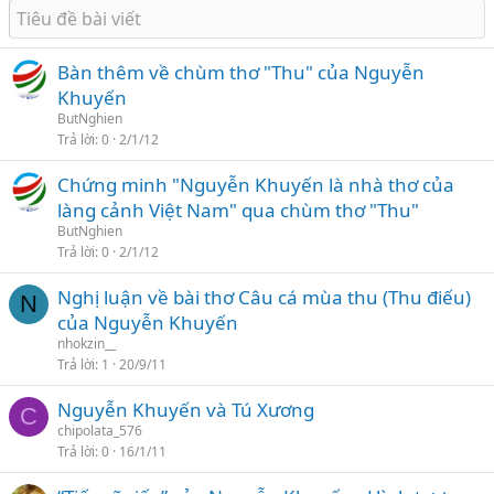
Bàn thêm về chùm thơ "Thu" của Nguyễn
Khuyến
ButNghien
Trả lời
0
2/1/12
Chứng minh "Nguyễn Khuyến là nhà thơ của
làng cảnh Việt Nam" qua chùm thơ "Thu"
ButNghien
Trả lời
0
2/1/12
Nghị luận về bài thơ Câu cá mùa thu (Thu điếu)
N
của Nguyễn Khuyến
nhokzin__
Trả lời
1
20/9/11
Nguyễn Khuyến và Tú Xương
C
chipolata_576
Trả lời
0
16/1/11