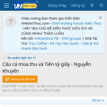
Đăng nhập
Đăng ký
Chào mừng Bạn tham gia Diễn Đàn
VNKienThuc.com -
Định hướng Forum
Kiến Thức
- HÃY TẠO CHỦ ĐỀ KIẾN THỨC HỮU ÍCH VÀ
CÙNG NHAU THẢO LUẬN
Kết nối:
VnKienthuc FB
-
VNK groups
| Nhà Tài
Trợ:
Trúc Coffee
-
Mì Cay Hàn Quốc
-
Cafe & Trà
chanh Bắc Ninh
Tác phẩm Ngữ văn 11
Câu cá mùa thu và Tiến sỹ giấy - Nguyễn
Khuyến
Đăng chủ đề mới
NGỮ VĂN 11: kiến thức, tài liệu, bài học, soạn văn và những bài văn hay
lớp 11 CÂU CÁ MÙA THU và TIẾN SỸ GIẤY.
Bộ lọc