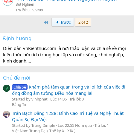
Bút Nghiên
Trả lời
0
9/9/09
First
Trước
2 of 2
Định hướng
Diễn đàn VnKienthuc.com là nơi thảo luận và chia sẻ về mọi
kiến thức hữu ích trong học tập và cuộc sống, khởi nghiệp,
kinh doanh,...
Chủ đề mới
Khám phá tầm quan trọng và lợi ích của việc đi
Chia Sẻ
V
ống đồng âm tường Điều hòa mang lại
Started by vinhphat
Lúc 14:06
Trả lời: 0
Bảng Tin
Trận Bạch Đằng 1288: Đỉnh Cao Trí Tuệ và Nghệ Thuật
Quân Sự Đại Việt
Started by Trang Dimple
Lúc 22:55 Hôm qua
Trả lời: 1
Việt Nam Trung Đại ( Thế kỷ X - XIX )