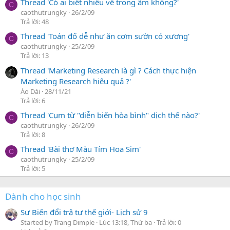
Thread 'Có ai biết nhiều về trọng âm không?'
C
caothutrungky
26/2/09
Trả lời: 48
Thread 'Toán đố dễ như ăn cơm sườn có xương'
C
caothutrungky
25/2/09
Trả lời: 13
Thread 'Marketing Research là gì ? Cách thực hiện
Marketing Research hiệu quả ?'
Áo Dài
28/11/21
Trả lời: 6
Thread 'Cụm từ "diễn biến hòa bình" dịch thế nào?'
C
caothutrungky
26/2/09
Trả lời: 8
Thread 'Bài thơ Màu Tím Hoa Sim'
C
caothutrungky
25/2/09
Trả lời: 5
Dành cho học sinh
Sự Biến đổi trậ tự thế giới- Lịch sử 9
Started by Trang Dimple
Lúc 13:18, Thứ ba
Trả lời: 0