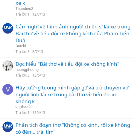
xe k
Thandieu2
Trả lời
1
12/7/13
Cảm nghĩ về hình ảnh người chiến sĩ lái xe trong
Bài thơ về tiểu đội xe không kính của Phạm Tiến
Duậ
Butchi
Trả lời
3
8/7/13
Đọc hiểu "Bài thơ về tiểu đội xe không kính"
hoangphuong
Trả lời
3
13/6/13
Hãy tưởng tượng mình gặp gỡ và trò chuyện với
V
người lính lái xe trong bài thơ về tiểu đội xe
không k
vu_thao29
Trả lời
1
13/4/13
Phân tích đoạn thơ “Không có kính, rồi xe không
có đèn… trái tim”