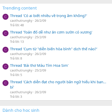
Trending content
Thread 'Có ai biết nhiều về trọng âm không?'
C
caothutrungky
26/2/09
Trả lời: 48
Thread 'Toán đố dễ như ăn cơm sườn có xương'
C
caothutrungky
25/2/09
Trả lời: 13
Thread 'Cụm từ "diễn biến hòa bình" dịch thế nào?'
C
caothutrungky
26/2/09
Trả lời: 8
Thread 'Bài thơ Màu Tím Hoa Sim'
C
caothutrungky
25/2/09
Trả lời: 5
Thread 'Cách diễn đạt cho người bản ngữ hiểu khi bạn…
C
bí'
caothutrungky
26/2/09
Trả lời: 3
Dành cho học sinh