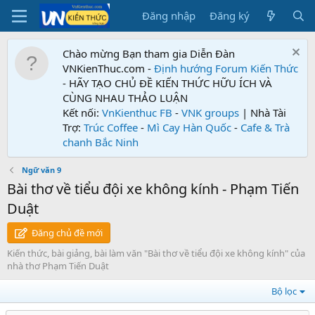
Đăng nhập
Đăng ký
Chào mừng Bạn tham gia Diễn Đàn
VNKienThuc.com -
Định hướng Forum
Kiến Thức
- HÃY TẠO CHỦ ĐỀ KIẾN THỨC HỮU ÍCH VÀ
CÙNG NHAU THẢO LUẬN
Kết nối:
VnKienthuc FB
-
VNK groups
| Nhà Tài
Trợ:
Trúc Coffee
-
Mì Cay Hàn Quốc
-
Cafe & Trà
chanh Bắc Ninh
Ngữ văn 9
Bài thơ về tiểu đội xe không kính - Phạm Tiến
Duật
Đăng chủ đề mới
Kiến thức, bài giảng, bài làm văn "Bài thơ về tiểu đội xe không kính" của
nhà thơ Phạm Tiến Duật
Bộ lọc