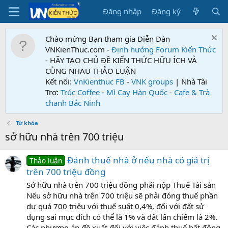
Đăng nhập
Đăng ký
Chào mừng Bạn tham gia Diễn Đàn
VNKienThuc.com -
Định hướng Forum
Kiến Thức
- HÃY TẠO CHỦ ĐỀ KIẾN THỨC HỮU ÍCH VÀ
CÙNG NHAU THẢO LUẬN
Kết nối:
VnKienthuc FB
-
VNK groups
| Nhà Tài
Trợ:
Trúc Coffee
-
Mì Cay Hàn Quốc
-
Cafe & Trà
chanh Bắc Ninh
Từ khóa
sở hữu nhà trên 700 triệu
Đánh thuế nhà ở nếu nhà có giá trị
Thảo luận
trên 700 triệu đồng
Sở hữu nhà trên 700 triệu đồng phải nộp Thuế Tài sản
Nếu sở hữu nhà trên 700 triệu sẽ phải đóng thuế phần
dư quá 700 triệu với thuế suất 0,4%, đối với đất sử
dụng sai mục đích có thể là 1% và đất lấn chiếm là 2%.
Các phương án đề xuất đối với việc đánh thuế bất động