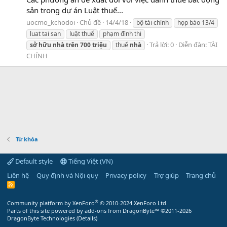
sản trong dự án Luật thuế...
uocmo_kchodoi
Chủ đề
14/4/18
bộ tài chính
họp báo 13/4
luat tai san
luật thuế
phạm đình thi
Trả lời: 0
Diễn đàn:
TÀI
sở
hữu
nhà
trên
700
triệu
thuế
nhà
CHÍNH
Từ khóa
Default style
Tiếng Việt (VN)
Liên hệ
Quy định và Nội quy
Privacy policy
Trợ giúp
Trang chủ
R
S
S
®
Community platform by XenForo
© 2010-2024 XenForo Ltd.
Parts of this site powered by
add-ons from DragonByte™
©2011-2026
DragonByte Technologies
(
Details
)