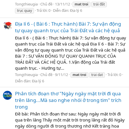
Tongthieugia
Chủ đề
13/11/12
mat
troi
trái đất
Trả lời: 0
Diễn đàn:
Địa lý 6
trục quay
Địa lí 6 - ( Bài 6 : Thực hành) Bài 7: Sự vận động
tự quay quanh trục của Trái Đất và các hệ quả
Địa lí 6 - ( Bài 6 : Thực hành) Bài 7: Sự vận động tự quay
quanh trục của Trái Đất và các hệ quả Địa lí 6 - Bài 7: Sự
vận động tự quay quanh trục của Trái Đất và các hệ quả
Bài 7 : SỰ VẬN ĐỘNG TỰ QUAY QUANH TRỤC CỦA
TRÁI ĐẤT VÀ CÁC HỆ QUẢ. 1.Vận động của Trái đất
quanh trục. - Hướng tự...
Tongthieugia
Chủ đề
9/11/12
Trả lời: 0
mat
troi
trai dat
Diễn đàn:
Địa lý 6
Phân tích đoạn thơ "Ngày ngày mặt trời đi qua
trên lăng...Mà sao nghe nhói ở trong tim" trích
trong
Đề bài: Phân tích đoạn thơ sau: Ngày ngày mặt trời đi
qua trên lăng Thấy một mặt trời trong lăng rất đỏ Ngày
ngày dòng người đi trong thương nhớ Kết tràng hoa