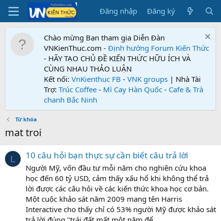
Đăng nhập
Đăng ký
Chào mừng Bạn tham gia Diễn Đàn
VNKienThuc.com -
Định hướng Forum
Kiến Thức
- HÃY TẠO CHỦ ĐỀ KIẾN THỨC HỮU ÍCH VÀ
CÙNG NHAU THẢO LUẬN
Kết nối:
VnKienthuc FB
-
VNK groups
| Nhà Tài
Trợ:
Trúc Coffee
-
Mì Cay Hàn Quốc
-
Cafe & Trà
chanh Bắc Ninh
Từ khóa
mat troi
10 câu hỏi bạn thực sự cần biết câu trả lời
L
Người Mỹ, vốn đầu tư mỗi năm cho nghiên cứu khoa
học đến 60 tỷ USD, cảm thấy xấu hổ khi không thể trả
lời được các câu hỏi về các kiến thức khoa học cơ bản.
Một cuộc khảo sát năm 2009 mang tên Harris
Interactive cho thấy chỉ có 53% người Mỹ được khảo sát
trả lời đúng "trái đất mất một năm để...