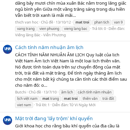
dâng bảy mươi chín mùa xuân Bác nằm trong lăng giấc
ngủ bình yên Giữa một vầng trăng sáng trong dịu hiền
Vẫn biết trời xanh là mãi mãi...
thich van hoc
Chủ đề
13/10/12
mat
troi
phan tich
van 9
Trả lời: 0
Diễn đàn:
vang trang
vien phuong
vieng lang bac
Viếng lăng Bác - Viễn Phương
Cách tính năm nhuận âm lịch
CÁCH TÍNH NĂM NHUẬN ÂM LỊCH Quy luật của lịch
Việt Nam Âm lịch Việt Nam là một loại lịch thiên văn.
Nó được tính toán dựa trên sự chuyển động của mặt
trời, trái đất và mặt trăng. Để tính ngày tháng âm lịch
cho một năm bất kỳ chúng ta cần tính các thời điểm sau
cho năm đó: o...
Butchi
Chủ đề
13/7/10
âm lịch
cách tính năm nhuận
lịch việt nam
mat
trang
mat
troi
thiên văn
trái đất
Trả lời: 1
Diễn đàn:
Tử Vi Ngày Mới
viet nam
Mặt trời đang 'lấy trộm' khí quyển
Giới khoa học cho rằng bầu khí quyển của địa cầu là