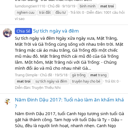
lumdongtien1110
Chủ đề
9/10/19
bình minh
mat
troi
Trả lời: 0
Diễn đàn:
1001 câu hỏi
nghien cuu
trái đất
đầu tư
vì sao
Sự tích ngày và đêm
Chia Sẻ
Sự tích ngày và đêm Ngày xửa ngày xưa, Mặt Trăng,
Mặt Trời và Gà Trống cùng sống với nhau trên trời. Mặt
Trăng mặc cái áo màu trắng, Gà Trống đội một chiếc
mũ màu đỏ. Mặt Trăng thích cái mũ đỏ của Gà Trống
lắm. Một hôm, Mặt Trăng nói với Gà Trống: - Chúng
mình đổi áo và mũ cho nhau nhé! Gà...
Trang Dimple
Chủ đề
19/5/18
gà trống
mat
trang
Trả lời: 0
mat
troi
sự tích ngày và đêm
truyện hay cho bé
Diễn đàn:
Truyện Thiếu Nhi
Năm Đinh Dậu 2017: Tuổi nào làm ăn khấm khá
?
Năm Đinh Dậu 2017, tuổi Canh Ngọ tương sinh tuổi Gà
gặt hái thành công. Tam hợp với tuổi Dậu là Tỵ – Dậu –
Sửu, đều là người linh hoạt, nhanh nhẹn. Canh Ngọ