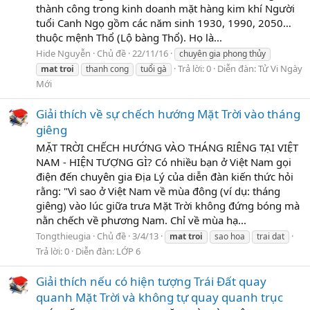
thành công trong kinh doanh mặt hàng kim khí Người
tuổi Canh Ngọ gồm các năm sinh 1930, 1990, 2050…
thuộc mệnh Thổ (Lộ bàng Thổ). Họ là...
Hide Nguyễn
Chủ đề
22/11/16
chuyên gia phong thủy
Trả lời: 0
Diễn đàn:
Tử Vi Ngày
mat
troi
thanh cong
tuổi gà
Mới
Giải thích về sự chếch hướng Mặt Trời vào tháng
giêng
MẶT TRỜI CHẾCH HƯỚNG VÀO THÁNG RIÊNG TẠI VIỆT
NAM - HIỆN TƯỢNG GÌ? Có nhiều bạn ở Việt Nam gọi
điện đến chuyên gia Địa Lý của diễn đàn kiến thức hỏi
rằng: "Vì sao ở Việt Nam về mùa đông (ví dụ: tháng
giêng) vào lúc giữa trưa Mặt Trời không đứng bóng mà
nằn chếch về phương Nam. Chỉ về mùa hạ...
Tongthieugia
Chủ đề
3/4/13
mat
troi
sao hoa
trai dat
Trả lời: 0
Diễn đàn:
LỚP 6
Giải thích nếu có hiện tượng Trái Đất quay
quanh Mặt Trời và không tự quay quanh trục