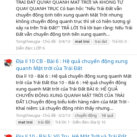
TRÁI ĐẤT QUYAY QUANH MẶT TRỜI VÀ KHÔNG TỰ
QUAY QUANH TRỤC Có bạn hỏi: "Nếu Trái Đất vẫn
chuyển động tịnh tiến xung quanh Mặt Trời nhưng
không chuyển động quanh trục thì sẽ có hiện tượng gì
xảy ra trên Trái Đất?" TRẢ LỜI Trả lời bạn rằng: Nếu Trái
Đất vẫn chuyển động tịnh tiến xung quanh...
Tongthieugia
Chủ đề
3/4/13
Trả lời: 0
mat
troi
trai dat
Diễn đàn:
LỚP 6
Địa lí 10 CB - Bài 6 : Hệ quả chuyển động xung
quanh Mặt trời của Trái Đất
Địa lí 10 - Bài 6 : Hệ quả chuyển động xung quanh Mặt
trời của Trái Đất Địa 10 - Bài 6 : Hệ quả chuyển động
xung quanh Mặt trời của Trái Đất BÀI 6: HỆ QUẢ
CHUYỂN ĐỘNG XUNG QUANH MẶT TRỜI CỦA TRÁI
ĐẤT I.Chuyển động biểu kiến hàng năm của Mặt Trời -
Khaí niệm: Là chuyển động nhìn thấy nhưng...
Tongthieugia
Chủ đề
3/2/13
chuyển động
hệ quả
Trả lời: 1
Diễn đàn:
Địa lý 10
mat
troi
trái đất
Địa lí 10 - Bài 5: Vũ Trụ. Hệ Mặt Trời và Trái Đất.