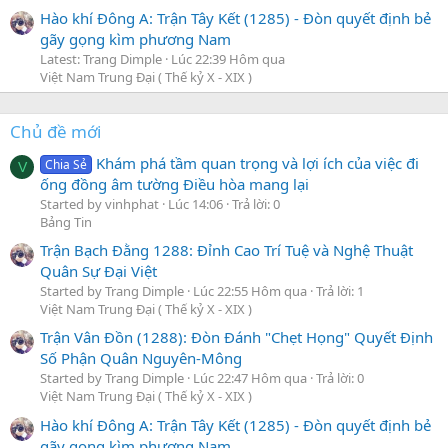
Hào khí Đông A: Trận Tây Kết (1285) - Đòn quyết định bẻ
gãy gọng kìm phương Nam
Latest: Trang Dimple
Lúc 22:39 Hôm qua
Việt Nam Trung Đại ( Thế kỷ X - XIX )
Chủ đề mới
Khám phá tầm quan trọng và lợi ích của việc đi
Chia Sẻ
V
ống đồng âm tường Điều hòa mang lại
Started by vinhphat
Lúc 14:06
Trả lời: 0
Bảng Tin
Trận Bạch Đằng 1288: Đỉnh Cao Trí Tuệ và Nghệ Thuật
Quân Sự Đại Việt
Started by Trang Dimple
Lúc 22:55 Hôm qua
Trả lời: 1
Việt Nam Trung Đại ( Thế kỷ X - XIX )
Trận Vân Đồn (1288): Đòn Đánh "Chẹt Họng" Quyết Định
Số Phận Quân Nguyên-Mông
Started by Trang Dimple
Lúc 22:47 Hôm qua
Trả lời: 0
Việt Nam Trung Đại ( Thế kỷ X - XIX )
Hào khí Đông A: Trận Tây Kết (1285) - Đòn quyết định bẻ
gãy gọng kìm phương Nam