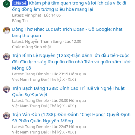
Khám phá tầm quan trọng và lợi ích của việc đi
Chia Sẻ
V
ống đồng âm tường Điều hòa mang lại
Latest: vinhphat
Lúc 14:06
Bảng Tin
Dòng Thơ Nhạc Lục Bát Trích Đoạn - Gõ Google: nhat
lang thu quan
Latest: Nguyễn Thành Sáng
Lúc 12:00
Chúc mừng Sinh nhật
Trận Bình Lệ Nguyên (1258)-trận đánh lớn đầu tiên-cuộc
đối đầu lịch sử giữa quân dân nhà Trần và quân xâm lược
Mông Cổ
Latest: Trang Dimple
Lúc 23:15 Hôm qua
Việt Nam Trung Đại ( Thế kỷ X - XIX )
Trận Bạch Đằng 1288: Đỉnh Cao Trí Tuệ và Nghệ Thuật
Quân Sự Đại Việt
Latest: Trang Dimple
Lúc 23:00 Hôm qua
Việt Nam Trung Đại ( Thế kỷ X - XIX )
Trận Vân Đồn (1288): Đòn Đánh "Chẹt Họng" Quyết Định
Số Phận Quân Nguyên-Mông
Latest: Trang Dimple
Lúc 22:47 Hôm qua
Việt Nam Trung Đại ( Thế kỷ X - XIX )