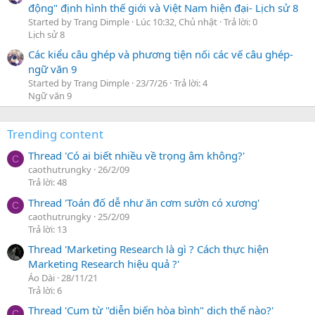
động" định hình thế giới và Việt Nam hiện đại- Lịch sử 8
Started by Trang Dimple
Lúc 10:32, Chủ nhật
Trả lời: 0
Lịch sử 8
Các kiểu câu ghép và phương tiện nối các vế câu ghép-
ngữ văn 9
Started by Trang Dimple
23/7/26
Trả lời: 4
Ngữ văn 9
Trending content
Thread 'Có ai biết nhiều về trọng âm không?'
C
caothutrungky
26/2/09
Trả lời: 48
Thread 'Toán đố dễ như ăn cơm sườn có xương'
C
caothutrungky
25/2/09
Trả lời: 13
Thread 'Marketing Research là gì ? Cách thực hiện
Marketing Research hiệu quả ?'
Áo Dài
28/11/21
Trả lời: 6
Thread 'Cụm từ "diễn biến hòa bình" dịch thế nào?'
C