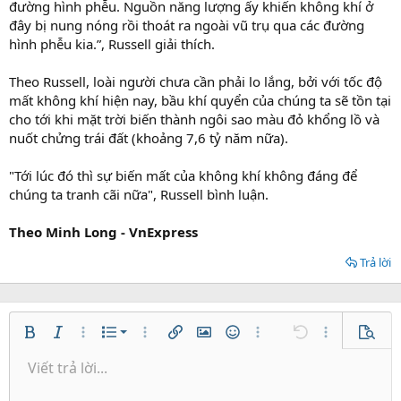
đường hình phễu. Nguồn năng lượng ấy khiến không khí ở
đây bị nung nóng rồi thoát ra ngoài vũ trụ qua các đường
hình phễu kia.”, Russell giải thích.
Theo Russell, loài người chưa cần phải lo lắng, bởi với tốc độ
mất không khí hiện nay, bầu khí quyển của chúng ta sẽ tồn tại
cho tới khi mặt trời biến thành ngôi sao màu đỏ khổng lồ và
nuốt chửng trái đất (khoảng 7,6 tỷ năm nữa).
"Tới lúc đó thì sự biến mất của không khí không đáng để
chúng ta tranh cãi nữa", Russell bình luận.
Theo Minh Long - VnExpress
Trả lời
Danh sách có thứ tự
Bold
In nghiêng
Thêm tùy chọn…
Danh sách
Thêm tùy chọn…
Chèn liên kết
Chèn hình ảnh
Mặt cười
Thêm tùy chọn…
Undo
Thêm tùy ch
Xem tr
Danh sách không có thứ tự
Viết trả lời...
Căn trái
9
Normal
Lưu nháp
Arial
Kích thước
Căn lề
Trích dẫn
Redo
Media
Toggle BB code
Màu chữ
Paragraph format
Insert table
Xóa định dạng
Phông chữ
Insert horizontal line
Bản thảo
Gạch ngang
Spoiler
Gạch chân
Mã
Inline code
Inline spoiler
Thụt lề
10
Xóa bản thảo
Căn giữa
Book Antiqua