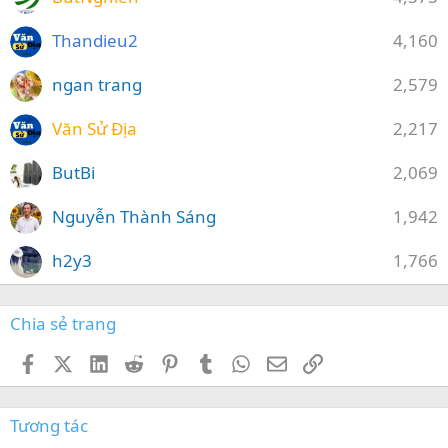
Thandieu2
4,160
ngan trang
2,579
Văn Sử Địa
2,217
ButBi
2,069
Nguyễn Thành Sáng
1,942
h2y3
1,766
Chia sẻ trang
Facebook
X (Twitter)
LinkedIn
Reddit
Pinterest
Tumblr
WhatsApp
Email
Link
Tương tác