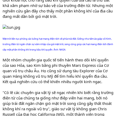
r
khả xâm phạm nhờ sự bảo vệ của trường điện từ. Nhưng một
t
nghiên cứu gần đây cho thấy một phần không khí của địa cầu
e
đang mất dần bởi gió mặt trời.
r
Mặt trời liên tục phóng các luồng hạt mang điện tích về phía trái đất. Giống như tấm áo giáp vô hình,
trường điện từ ngăn chặn sự xâm nhập của gió mặt trời, song cũng giúp các hạt mang điện tích đánh
cắp một phần không khí trong bầu khí quyển. Ảnh: NASA.
Một nhóm chuyên gia quốc tế tiến hành theo dõi khí quyển
của sao Hỏa, sao Kim bằng phi thuyền Mars Express của Cơ
quan vũ trụ châu Âu. Họ cũng sử dụng tàu Explorer của Cơ
quan Hàng không vũ trụ Mỹ để tìm hiểu khí quyển địa cầu.
Kết quả nghiên cứu có thể khiến nhiều người kinh ngạc.
"Có lẽ các chuyên gia vật lý sẽ ngạc nhiên khi biết rằng trường
điện từ của chúng ta giống như điệp viên hai mang, bởi nó
giúp trái đất ngăn chặn gió mặt trời song cũng gây thất thoát
không khí ra ngoài vũ trụ", giáo sư vật lý không gian Chris
Russell của Đại học California (Mỹ), một thành viên trong