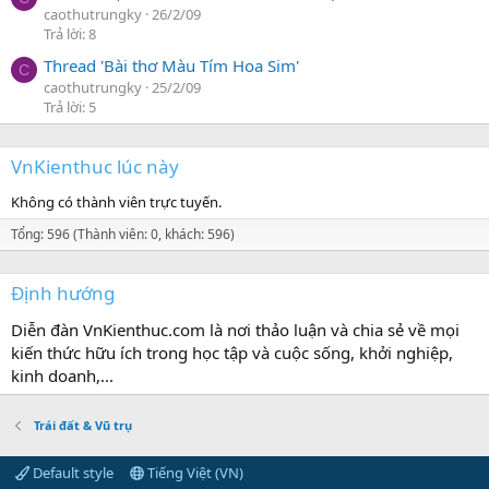
caothutrungky
26/2/09
Trả lời: 8
Thread 'Bài thơ Màu Tím Hoa Sim'
C
caothutrungky
25/2/09
Trả lời: 5
VnKienthuc lúc này
Không có thành viên trực tuyến.
Tổng: 596 (Thành viên: 0, khách: 596)
Định hướng
Diễn đàn VnKienthuc.com là nơi thảo luận và chia sẻ về mọi
kiến thức hữu ích trong học tập và cuộc sống, khởi nghiệp,
kinh doanh,...
Trái đất & Vũ trụ
Default style
Tiếng Việt (VN)