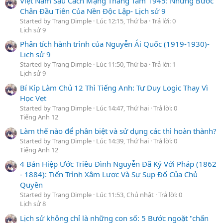
Việt Nam Sau Cách Mạng Tháng Tám 1945: Những Bước
Chân Đầu Tiên Của Nền Độc Lập- Lịch sử 9
Started by Trang Dimple
Lúc 12:15, Thứ ba
Trả lời: 0
Lịch sử 9
Phân tích hành trình của Nguyễn Ái Quốc (1919-1930)-
Lịch sử 9
Started by Trang Dimple
Lúc 11:50, Thứ ba
Trả lời: 1
Lịch sử 9
Bí Kíp Làm Chủ 12 Thì Tiếng Anh: Tư Duy Logic Thay Vì
Học Vẹt
Started by Trang Dimple
Lúc 14:47, Thứ hai
Trả lời: 0
Tiếng Anh 12
Làm thế nào để phân biệt và sử dụng các thì hoàn thành?
Started by Trang Dimple
Lúc 14:39, Thứ hai
Trả lời: 0
Tiếng Anh 12
4 Bản Hiệp Ước Triều Đình Nguyễn Đã Ký Với Pháp (1862
- 1884): Tiến Trình Xâm Lược Và Sự Sụp Đổ Của Chủ
Quyền
Started by Trang Dimple
Lúc 11:53, Chủ nhật
Trả lời: 0
Lịch sử 8
Lịch sử không chỉ là những con số: 5 Bước ngoặt "chấn