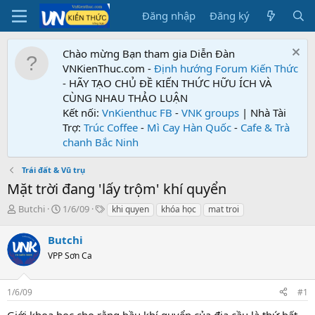
Đăng nhập
Đăng ký
Chào mừng Bạn tham gia Diễn Đàn
VNKienThuc.com -
Định hướng Forum
Kiến Thức
- HÃY TẠO CHỦ ĐỀ KIẾN THỨC HỮU ÍCH VÀ
CÙNG NHAU THẢO LUẬN
Kết nối:
VnKienthuc FB
-
VNK groups
| Nhà Tài
Trợ:
Trúc Coffee
-
Mì Cay Hàn Quốc
-
Cafe & Trà
chanh Bắc Ninh
Trái đất & Vũ trụ
Mặt trời đang 'lấy trộm' khí quyển
T
N
T
Butchi
1/6/09
khi quyen
khóa học
mat troi
h
g
ừ
r
à
k
Butchi
e
y
h
VPP Sơn Ca
a
g
ó
d
ử
a
s
i
1/6/09
#1
t
a
Giới khoa học cho rằng bầu khí quyển của địa cầu là thứ bất