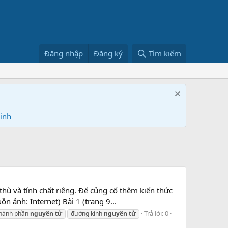
Đăng nhập
Đăng ký
Tìm kiếm
Ninh
thù và tính chất riêng. Để củng cố thêm kiến thức
 ảnh: Internet) Bài 1 (trang 9...
Trả lời: 0
hành phần
nguyên
tử
đường kính
nguyên
tử