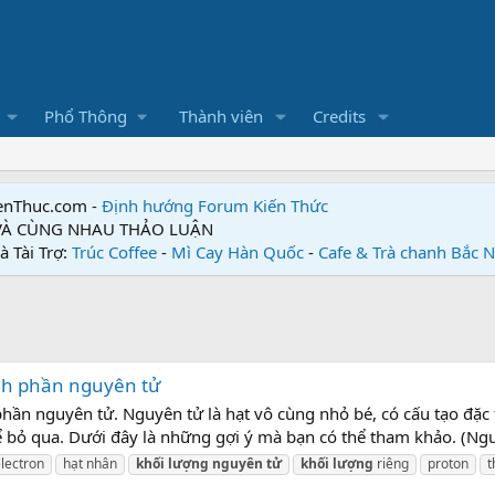
Phổ Thông
Thành viên
Credits
enThuc.com -
Định hướng Forum
Kiến Thức
 VÀ CÙNG NHAU THẢO LUẬN
à Tài Trợ:
Trúc Coffee
-
Mì Cay Hàn Quốc
-
Cafe & Trà chanh Bắc 
hành phần nguyên tử
 phần nguyên tử. Nguyên tử là hạt vô cùng nhỏ bé, có cấu tạo đặc 
 bỏ qua. Dưới đây là những gợi ý mà bạn có thể tham khảo. (Nguồn
lectron
hạt nhân
khối
lượng
nguyên
tử
khối
lượng
riêng
proton
t