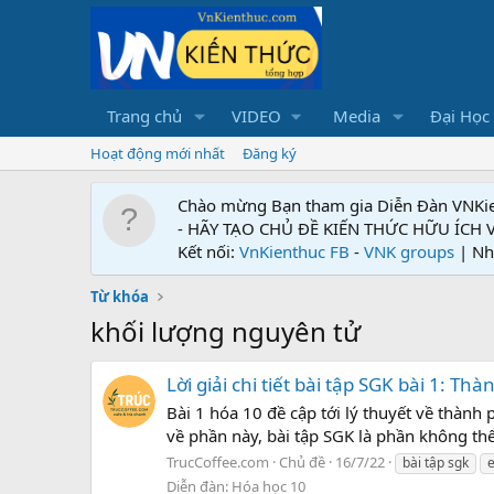
Trang chủ
VIDEO
Media
Đại Học
Hoạt động mới nhất
Đăng ký
Chào mừng Bạn tham gia Diễn Đàn VNKi
- HÃY TẠO CHỦ ĐỀ KIẾN THỨC HỮU ÍCH
Kết nối:
VnKienthuc FB
-
VNK groups
| Nh
Từ khóa
khối lượng nguyên tử
Lời giải chi tiết bài tập SGK bài 1: T
Bài 1 hóa 10 đề cập tới lý thuyết về thành
về phần này, bài tập SGK là phần không thể
TrucCoffee.com
Chủ đề
16/7/22
bài tập sgk
e
Diễn đàn:
Hóa học 10