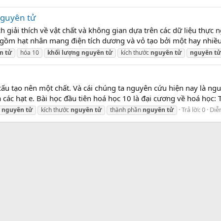
nguyên tử
h giải thích về vật chất và không gian dựa trên các dữ liệu thực
gồm hạt nhân mang điện tích dương và vỏ tạo bởi một hay nhiều 
n
tử
hóa 10
khối
lượng
nguyên
tử
kích thước
nguyên
tử
nguyên
tử
ấu tạo nên một chất. Và cái chúng ta nguyên cứu hiện nay là ngu
 các hạt e. Bài học đầu tiên hoá học 10 là đại cương về hoá học:
Trả lời: 0
Diễ
nguyên
tử
kích thước
nguyên
tử
thành phần
nguyên
tử