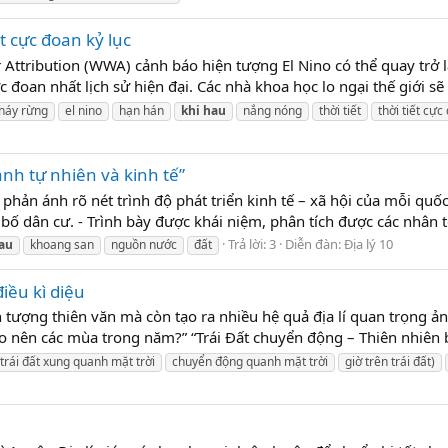
ết cực đoan kỷ lục
Attribution (WWA) cảnh báo hiện tượng El Nino có thể quay trở 
đoan nhất lịch sử hiện đại. Các nhà khoa học lo ngại thế giới sẽ 
háy rừng
el nino
hạn hán
khi
hau
nắng nóng
thời tiết
thời tiết cực
nh tự nhiên và kinh tế”
phản ánh rõ nét trình độ phát triển kinh tế – xã hội của mỗi quốc
 bố dân cư. - Trình bày được khái niệm, phân tích được các nhân t
Trả lời: 3
Diễn đàn:
Địa lý 10
au
khoang san
nguồn nước
đất
iều kì diệu
 tượng thiên văn mà còn tạo ra nhiều hệ quả địa lí quan trọng ả
ạo nên các mùa trong năm?” “Trái Đất chuyển động – Thiên nhiên bi
trái đất xung quanh mặt trời
chuyển động quanh mặt trời
giờ trên trái đất)