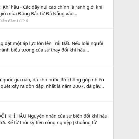
 Khí hậu - Các dãy núi cao chính là ranh giới khí
 gió mùa Đông Bắc từ Đà Nẵng vào...
Diễn đàn:
LỚP 6
ặt một áp lực lớn lên Trái Đất. Nếu loài người
hành biểu tượng của sự thay đổi khí hậu...
quốc gia nào, dù cho nước đó không góp nhiều
quét xảy ra dồn dập, nhất là năm 2007, đã gây...
 KHÍ HẬU Nguyên nhân của sự biến đổi khí hậu
ời. Kể từ thời kỳ tiền công nghiệp (khoảng từ