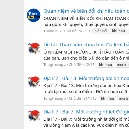
Quan niệm về biến đổi khí hậu toàn 
QUAN NIỆM VỀ BIẾN ĐỔI KHÍ HẬU TOÀN CẦU 
hậu gồm khí quyển, thuỷ quyển, sinh quyển
Thandieu2
Chủ đề
5/2/13
biến đổi
khi
hau
Đề tài: Tham vấn khoa học địa lí về b
Ô NHIỄM MÔI TRƯỜNG, KHÍ HẬU TOÀN CẦU,
của bạn, Bạn cho biết: 5 lí do dẫn đến ô n
Tongthieugia
Chủ đề
4/2/13
khi
hau
moi tr
Địa lí 7 - Bài 13: Môi trường đới ôn hò
Địa lí 7 - Bài 13: Môi trường đới ôn hòa 
mựa tại một số địa điểm - Đới ôn hoà có 5 
Tongthieugia
Chủ đề
31/1/13
khi
hau
moi t
Địa lí 7 - Bài 7: Môi trường nhiệt đới 
Địa lí 7 - Bài 7: Môi trường nhiệt đới gió
và Đông Nam Á là các khu vực điển hình củ