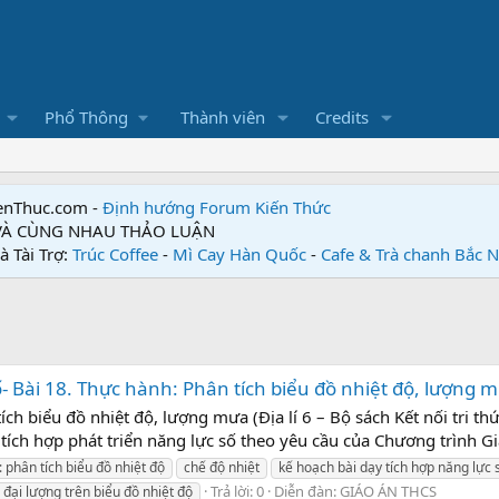
Phổ Thông
Thành viên
Credits
enThuc.com -
Định hướng Forum
Kiến Thức
 VÀ CÙNG NHAU THẢO LUẬN
à Tài Trợ:
Trúc Coffee
-
Mì Cay Hàn Quốc
-
Cafe & Trà chanh Bắc 
- Bài 18. Thực hành: Phân tích biểu đồ nhiệt độ, lượng m
ích biểu đồ nhiệt độ, lượng mưa (Địa lí 6 – Bộ sách Kết nối tri 
 tích hợp phát triển năng lực số theo yêu cầu của Chương trình G
: phân tích biểu đồ nhiệt độ
chế độ nhiệt
kế hoạch bài dạy tích hợp năng lực 
Trả lời: 0
Diễn đàn:
GIÁO ÁN THCS
 đại lượng trên biểu đồ nhiệt độ