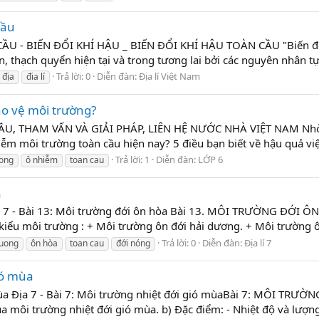
cầu
- BIẾN ĐỔI KHÍ HẬU _ BIẾN ĐỔI KHÍ HẬU TOÀN CẦU "Biến đổi khí
, thạch quyển hiện tại và trong tương lai bởi các nguyên nhân t
Trả lời: 0
Diễn đàn:
Địa lí Việt Nam
địa
đia lí
ảo vệ môi trường?
 THAM VẤN VÀ GIẢI PHÁP, LIÊN HỆ NƯỚC NHÀ VIỆT NAM Nhờ sự 
hiễm môi trường toàn cầu hiện nay? 5 điều bạn biết về hậu quả việ
Trả lời: 1
Diễn đàn:
LỚP 6
uong
ô nhiễm
toan cau
a
Địa 7 - Bài 13: Môi trường đới ôn hòa Bài 13. MÔI TRƯỜNG ĐỚI Ô
kiểu môi trường : + Môi trường ôn đới hải dương. + Môi trường ôn
Trả lời: 0
Diễn đàn:
Địa lí 7
ruong
ôn hòa
toan cau
đới nóng
gió mùa
 mùa Địa 7 - Bài 7: Môi trường nhiệt đới gió mùaBài 7: MÔI TRƯỜ
a môi trường nhiệt đới gió mùa. b) Đặc điểm: - Nhiệt độ và lượn