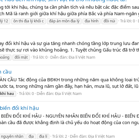
 tới khi hậu, chúng ta cần phân tích và nêu bật các đặc điểm sau:
ch Mã là ranh giới giữa khí hậu giữa phía Bắc và phía Nam-ngăn
Trả lời: 0
 lý 12
ôn thi địa lý khối c
đáp án môn địa lý
địa hình
đồi núi
khí hậu và sự gia tăng nhanh chóng tầng lớp trung lưu đang đ
 sẽ thực sự rơi vào khủng hoảng. 1. Tuyệt chủng Gấu trúc đã trở t
Trả lời: 0
Diễn đàn:
Địa lí Việt Nam
hoảng
đối mặt
n cầu
 CẦU Tác động của BÐKH trong những năm qua không loại trừ 
c ta, trong những năm gần đây, hạn hán, mưa lũ, sụt lở đất, lũ 
Trả lời: 0
Diễn đàn:
Địa lí Việt Nam
khi
hau
iến đổi khí hậu
N ĐỔI KHÍ HẬU - NGUYÊN NHÂN BIẾN ĐỔI KHÍ HẬU - BIẾN ĐỔI
toàn cầu đã được khẳng định là chủ yếu do hoạt động của con ngư
Trả lời: 2
Diễn đàn:
Địa lí Việt Nam
nguyên nhân
địa
đia lí