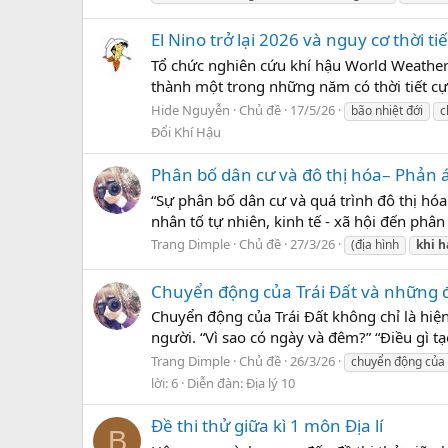
El Nino trở lại 2026 và nguy cơ thời ti
Tổ chức nghiên cứu khí hậu World Weather 
thành một trong những năm có thời tiết cực 
Hide Nguyễn
Chủ đề
17/5/26
bão nhiệt đới
c
Đổi Khí Hậu
Phân bố dân cư và đô thị hóa– Phản á
“Sự phân bố dân cư và quá trình đô thị hóa 
nhân tố tự nhiên, kinh tế - xã hội đến phân
Trang Dimple
Chủ đề
27/3/26
(địa hình
khi
h
Chuyển động của Trái Đất và những đ
Chuyển động của Trái Đất không chỉ là hiện
người. “Vì sao có ngày và đêm?” “Điều gì t
Trang Dimple
Chủ đề
26/3/26
chuyển động của 
lời: 6
Diễn đàn:
Địa lý 10
Đề thi thử giữa kì 1 môn Địa lí
B