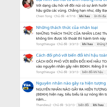
Với dạng câu hỏi về đồi núi có sự ảnh hưởng
hậu giữa các vùng. Chẳng hạn như, dãy Bạ
Chien Tong
Chủ đề
4/7/16
khi
hau
ôn thi địa
Những thách thức của nhân loại
NHỮNG THÁCH THỨC CỦA NHÂN LOẠI Thay đổi 
không tìm được lối thoát thì hành tinh này
Tongthieugia
Chủ đề
3/3/13
khi
hau
khủng 
Cách đối phó với biến đổi khí hậu toà
CÁCH ĐỐI PHÓ VỚI BIẾN ĐỔI KHÍ HẬU TOÀN
vào nguyên nhân gây nên BÐKH. Riêng ở nướ
Tongthieugia
Chủ đề
3/3/13
biến đổi khí hậu
Nguyên nhân nào gây ra hiện tượng b
NGUYÊN NHÂN NÀO GÂY RA HIỆN TƯỢNG BIẾ
(BĐKH) hiện nay, tiêu biểu là sự nóng lên 
năm...
Thandieu2
Chủ đề
5/2/13
biến đổi
khi
hau