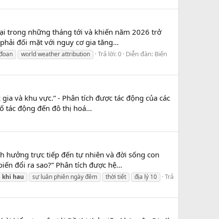
lại trong những tháng tới và khiến năm 2026 trở
phải đối mặt với nguy cơ gia tăng...
Trả lời: 0
Diễn đàn:
Biến
 đoan
world weather attribution
 gia và khu vực.” - Phân tích được tác động của các
ố tác động đến đô thị hoá...
nh hưởng trực tiếp đến tự nhiên và đời sống con
ến đổi ra sao?” Phân tích được hệ...
Trả
khi
hau
sự luân phiên ngày đêm
thời tiết
địa lý 10