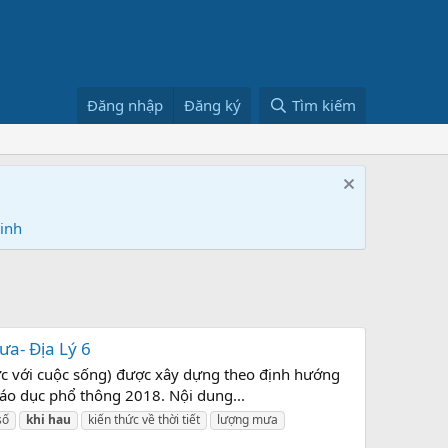
Đăng nhập
Đăng ký
Tìm kiếm
Ninh
ưa- Địa Lý 6
thức với cuộc sống) được xây dựng theo định hướng
iáo dục phổ thông 2018. Nội dung...
số
khi
hau
kiến thức về thời tiết
lượng mưa