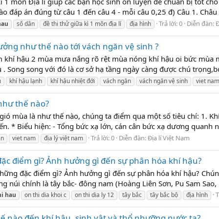
 môn Địa lí giúp các bạn học sinh ôn luyện để chuẩn bị tốt cho b
o đáp án đúng từ câu 1 đến câu 4 - mỗi câu 0,25 đ) Câu 1. Châu Á 
Trả lời: 0
Diễn đàn:
Đ
hau
số dân
đề thi thử giữa kì 1 môn địa lí
địa hình
ưởng như thế nào tới vách ngăn vệ sinh ?
m khí hậu 2 mùa mưa nắng rõ rệt mùa nóng khí hậu oi bức mùa 
. Song song với đó là cơ sở hạ tầng ngày càng được chú trọng,bởi 
u
khí hậu lạnh
khí hậu nhiệt đới
vách ngăn
vách ngăn vệ sinh
viet na
 như thế nào?
gió mùa là như thế nào, chúng ta điểm qua một số tiêu chí: 1. Khí
. * Biểu hiện: - Tổng bức xạ lớn, cán cân bức xạ dương quanh nă
Trả lời: 0
Diễn đàn:
Địa lí Việt Nam
en
viet nam
địa lý việt nam
đặc điểm gì? Ảnh hưởng gì đến sự phân hóa khí hậu?
 những đặc điểm gì? Ảnh hưởng gì đến sự phân hóa khí hậu? Chún
ng núi chính là tây bắc- đông nam (Hoàng Liên Sơn, Pu Sam Sao, 
T
hi
hau
on thi dia khoi c
on thi dia ly 12
tây bắc
tây bắc bộ
địa hình
ế nào đến khí hậu, sinh vật và thổ nhưỡng nước ta?