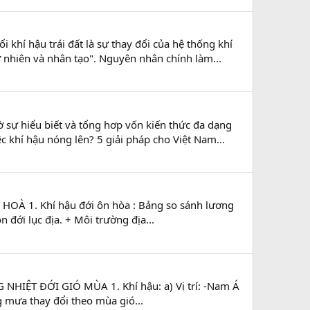
 hậu trái đất là sự thay đổi của hệ thống khí
ự nhiên và nhân tạo". Nguyên nhân chính làm...
hiểu biết và tổng hơp vốn kiến thức đa dạng
c khí hậu nóng lên? 5 giải pháp cho Việt Nam...
N HOÀ 1. Khí hậu đới ôn hòa : Bảng so sánh lương
 đới lục địa. + Môi trường địa...
NG NHIỆT ĐỚI GIÓ MÙA 1. Khí hậu: a) Vị trí: -Nam Á
g mưa thay đổi theo mùa gió...