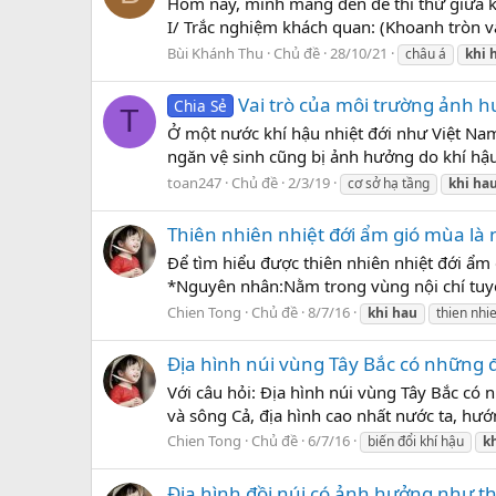
Hôm nay, mình mang đến đề thi thử giữa kì 1
I/ Trắc nghiệm khách quan: (Khoanh tròn và
Bùi Khánh Thu
Chủ đề
28/10/21
châu á
khi
Vai trò của môi trường ảnh h
Chia Sẻ
T
Ở một nước khí hậu nhiệt đới như Việt Na
ngăn vệ sinh cũng bị ảnh hưởng do khí hậu 
toan247
Chủ đề
2/3/19
cơ sở hạ tầng
khi
ha
Thiên nhiên nhiệt đới ẩm gió mùa là
Để tìm hiểu được thiên nhiên nhiệt đới ẩm 
*Nguyên nhân:Nằm trong vùng nội chí tuyến
Chien Tong
Chủ đề
8/7/16
khi
hau
thien nhi
Địa hình núi vùng Tây Bắc có những 
Với câu hỏi: Địa hình núi vùng Tây Bắc có
và sông Cả, địa hình cao nhất nước ta, hướ
Chien Tong
Chủ đề
6/7/16
biến đổi khí hậu
k
Địa hình đồi núi có ảnh hưởng như th