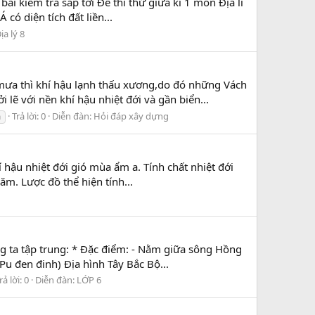
ài kiểm tra sắp tới Đề thi thử giữa kì 1 môn Địa lí
có diện tích đất liền...
ịa lý 8
mưa thì khí hậu lạnh thấu xương,do đó những Vách
lẽ với nền khí hậu nhiệt đới và gần biển...
Trả lời: 0
Diễn đàn:
Hỏi đáp xây dựng
m
 hậu nhiệt đới gió mùa ẩm a. Tính chất nhiệt đới
m. Lược đồ thể hiện tính...
g ta tập trung: * Đặc điểm: - Nằm giữa sông Hồng
Pu đen đinh) Địa hình Tây Bắc Bộ...
rả lời: 0
Diễn đàn:
LỚP 6