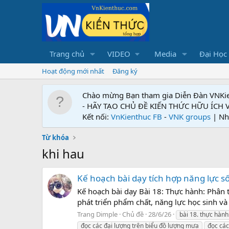
Trang chủ
VIDEO
Media
Đại Học
Hoạt động mới nhất
Đăng ký
Chào mừng Bạn tham gia Diễn Đàn VNKi
- HÃY TẠO CHỦ ĐỀ KIẾN THỨC HỮU ÍCH
Kết nối:
VnKienthuc FB
-
VNK groups
| Nh
Từ khóa
khi hau
Kế hoạch bài dạy tích hợp năng lực số
Kế hoạch bài dạy Bài 18: Thực hành: Phân t
phát triển phẩm chất, năng lực học sinh và
Trang Dimple
Chủ đề
28/6/26
bài 18. thực hành
đọc các đại lượng trên biểu đồ lượng mưa
đọc các