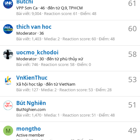
Butchi
61
VPP Sơn Ca
·
46
·
đến từ
Q.9, TPHCM
Bài viết
9,004
Reaction score
61
Điểm
48
thich van hoc
60
Moderator
·
36
Bài viết
1,403
Media
2
Reaction score
60
Điểm
48
uocmo_kchodoi
58
Moderator
·
30
·
đến từ
phù thủy xứ
Bài viết
746
Reaction score
58
Điểm
0
VnKienThuc
53
Xã hội học tập
·
đến từ
VietNam
Bài viết
127
Media
2
Reaction score
53
Điểm
28
Bút Nghiên
51
ButNghien.com
Bài viết
1,470
Media
1
Reaction score
51
Điểm
48
mongtho
49
M
Active member