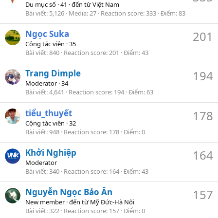
Du mục số
·
41
·
đến từ
Việt Nam
Bài viết
5,126
Media
27
Reaction score
333
Điểm
83
Ngọc Suka
201
Cộng tác viên
·
35
Bài viết
840
Reaction score
201
Điểm
43
Trang Dimple
194
Moderator
·
34
Bài viết
4,641
Reaction score
194
Điểm
63
tiểu_thuyết
178
Cộng tác viên
·
32
Bài viết
948
Reaction score
178
Điểm
0
Khởi Nghiệp
164
Moderator
Bài viết
340
Reaction score
164
Điểm
43
Nguyễn Ngọc Bảo Ân
157
New member
·
đến từ
Mỹ Đức-Hà Nội
Bài viết
322
Reaction score
157
Điểm
0