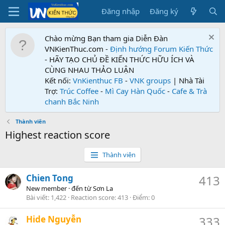
Đăng nhập
Đăng ký
Chào mừng Bạn tham gia Diễn Đàn
VNKienThuc.com -
Định hướng Forum
Kiến Thức
- HÃY TẠO CHỦ ĐỀ KIẾN THỨC HỮU ÍCH VÀ
CÙNG NHAU THẢO LUẬN
Kết nối:
VnKienthuc FB
-
VNK groups
| Nhà Tài
Trợ:
Trúc Coffee
-
Mì Cay Hàn Quốc
-
Cafe & Trà
chanh Bắc Ninh
Thành viên
Highest reaction score
Thành viên
Chien Tong
413
New member
·
đến từ
Sơn La
Bài viết
1,422
Reaction score
413
Điểm
0
Hide Nguyễn
333