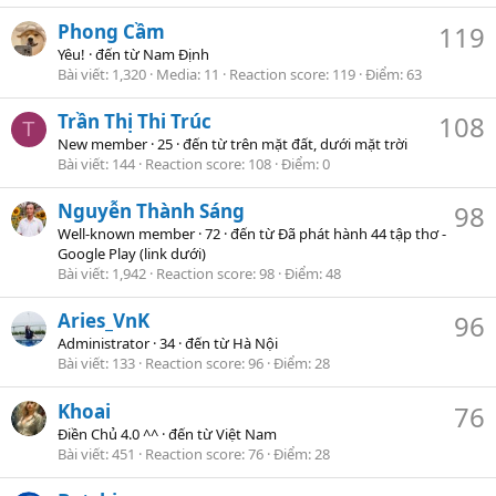
Phong Cầm
119
Yêu!
·
đến từ
Nam Định
Bài viết
1,320
Media
11
Reaction score
119
Điểm
63
Trần Thị Thi Trúc
108
T
New member
·
25
·
đến từ
trên mặt đất, dưới mặt trời
Bài viết
144
Reaction score
108
Điểm
0
Nguyễn Thành Sáng
98
Well-known member
·
72
·
đến từ
Đã phát hành 44 tập thơ -
Google Play (link dưới)
Bài viết
1,942
Reaction score
98
Điểm
48
Aries_VnK
96
Administrator
·
34
·
đến từ
Hà Nội
Bài viết
133
Reaction score
96
Điểm
28
Khoai
76
Điền Chủ 4.0 ^^
·
đến từ
Việt Nam
Bài viết
451
Reaction score
76
Điểm
28