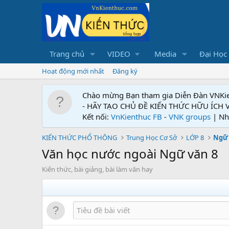
Trang chủ
VIDEO
Media
Đại Học
Hoạt động mới nhất
Đăng ký
Chào mừng Bạn tham gia Diễn Đàn VNKi
- HÃY TẠO CHỦ ĐỀ KIẾN THỨC HỮU ÍCH
Kết nối:
VnKienthuc FB
-
VNK groups
| Nh
KIẾN THỨC PHỔ THÔNG
Trung Học Cơ Sở
LỚP 8
Ngữ 
Văn học nước ngoài Ngữ văn 8
Kiến thức, bài giảng, bài làm văn hay