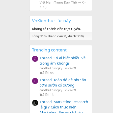
Việt Nam Trung Đại ( Thế kỷ X -
XIX )
VnKienthuc lúc này
Không có thành viên trực tuyến.
Tổng: 910 (Thành viên: 0, khách: 910)
Trending content
Thread 'Có ai biết nhiều về
C
trọng âm không?'
caothutrungky
26/2/09
Trả lời: 48
Thread 'Toán đố dễ như ăn
C
cơm sườn có xương'
caothutrungky
25/2/09
Trả lời: 13
Thread 'Marketing Research
là gì ? Cách thực hiện
Marketing Research hiệu