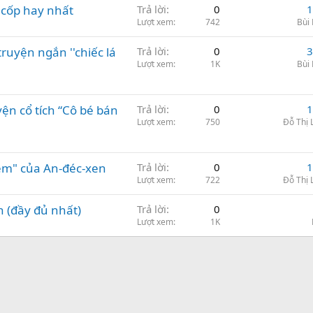
- cốp hay nhất
Trả lời
0
1
Lượt xem
742
Bùi
ruyện ngắn ''chiếc lá
Trả lời
0
3
Lượt xem
1K
Bùi
yện cổ tích “Cô bé bán
Trả lời
0
1
Lượt xem
750
Đỗ Thị
êm" của An-đéc-xen
Trả lời
0
1
Lượt xem
722
Đỗ Thị
n (đầy đủ nhất)
Trả lời
0
Lượt xem
1K