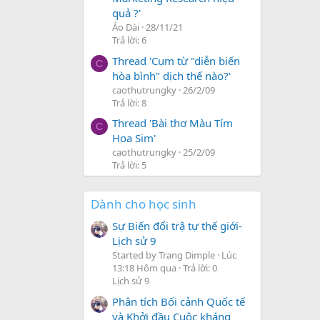
quả ?'
Áo Dài
28/11/21
Trả lời: 6
Thread 'Cụm từ "diễn biến
C
hòa bình" dịch thế nào?'
caothutrungky
26/2/09
Trả lời: 8
Thread 'Bài thơ Màu Tím
C
Hoa Sim'
caothutrungky
25/2/09
Trả lời: 5
Dành cho học sinh
Sự Biến đổi trậ tự thế giới-
Lịch sử 9
Started by Trang Dimple
Lúc
13:18 Hôm qua
Trả lời: 0
Lịch sử 9
Phân tích Bối cảnh Quốc tế
và Khởi đầu Cuộc kháng