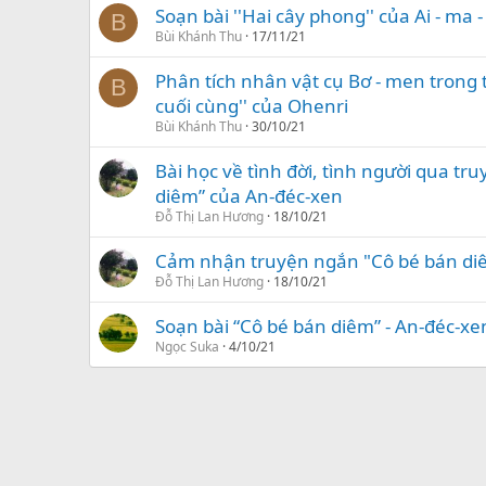
Soạn bài ''Hai cây phong'' của Ai - ma 
B
Bùi Khánh Thu
17/11/21
Phân tích nhân vật cụ Bơ - men trong t
B
cuối cùng'' của Ohenri
Bùi Khánh Thu
30/10/21
Bài học về tình đời, tình người qua tru
diêm” của An-đéc-xen
Đỗ Thị Lan Hương
18/10/21
Cảm nhận truyện ngắn "Cô bé bán di
Đỗ Thị Lan Hương
18/10/21
Soạn bài “Cô bé bán diêm” - An-đéc-xe
Ngọc Suka
4/10/21