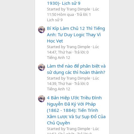
1930)- Lịch sử 9
Started by Trang Dimple
Lúc
11:50 Hôm qua
Trả lời: 1
Lịch sử 9
Bí Kíp Làm Chủ 12 Thì Tiếng
Anh: Tư Duy Logic Thay Vì
Học Vẹt
Started by Trang Dimple
Lúc
14:47, Thứ hai
Trả lời: 0
Tiếng Anh 12
Làm thế nào để phân biệt và
sử dụng các thì hoàn thành?
Started by Trang Dimple
Lúc
14:39, Thứ hai
Trả lời: 0
Tiếng Anh 12
4 Bản Hiệp Ước Triều Đình
Nguyễn Đã Ký Với Pháp
(1862 - 1884): Tiến Trình
Xâm Lược Và Sự Sụp Đổ Của
Chủ Quyền
Started by Trang Dimple
Lúc
11:53, Chủ nhật
Trả lời: 0