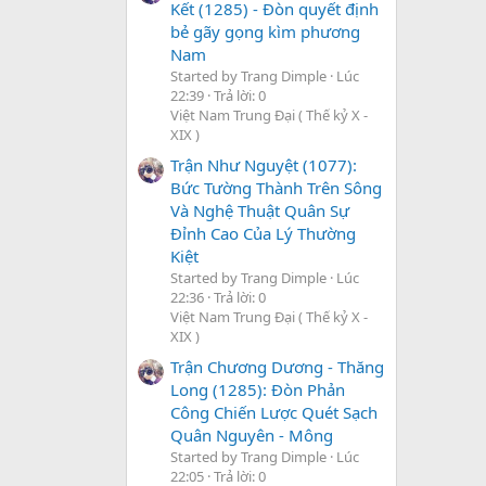
Kết (1285) - Đòn quyết định
bẻ gãy gọng kìm phương
Nam
Started by Trang Dimple
Lúc
22:39
Trả lời: 0
Việt Nam Trung Đại ( Thế kỷ X -
XIX )
Trận Như Nguyệt (1077):
Bức Tường Thành Trên Sông
Và Nghệ Thuật Quân Sự
Đỉnh Cao Của Lý Thường
Kiệt
Started by Trang Dimple
Lúc
22:36
Trả lời: 0
Việt Nam Trung Đại ( Thế kỷ X -
XIX )
Trận Chương Dương - Thăng
Long (1285): Đòn Phản
Công Chiến Lược Quét Sạch
Quân Nguyên - Mông
Started by Trang Dimple
Lúc
22:05
Trả lời: 0