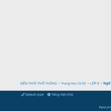
KIẾN THỨC PHỔ THÔNG
Trung Học Cơ Sở
LỚP 8
Ngữ 
Default style
Tiếng Việt (VN)
Parts of 