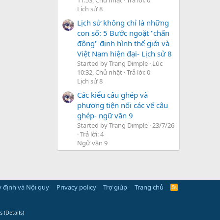
Lịch sử 8
Lịch sử không chỉ là những
con số: 5 Bước ngoặt "chấn
động" định hình thế giới và
Việt Nam hiện đại- Lịch sử 8
Started by Trang Dimple
Lúc
10:32, Chủ nhật
Trả lời: 0
Lịch sử 8
Các kiểu câu ghép và
phương tiện nối các vế câu
ghép- ngữ văn 9
Started by Trang Dimple
23/7/26
Trả lời: 4
Ngữ văn 9
 định và Nội quy
Privacy policy
Trợ giúp
Trang chủ
R
S
S
s
(
Details
)