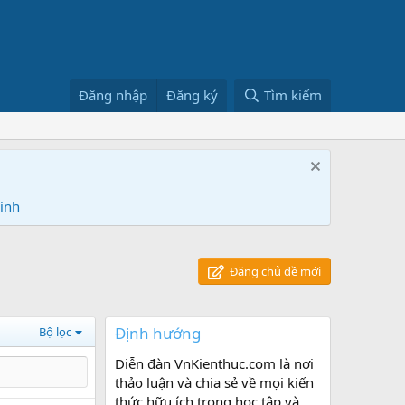
Đăng nhập
Đăng ký
Tìm kiếm
Ninh
Đăng chủ đề mới
Định hướng
Bộ lọc
Diễn đàn VnKienthuc.com là nơi
thảo luận và chia sẻ về mọi kiến
thức hữu ích trong học tập và