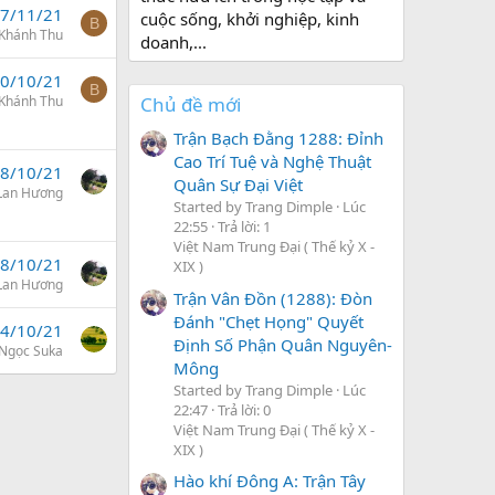
7/11/21
cuộc sống, khởi nghiệp, kinh
B
 Khánh Thu
doanh,...
0/10/21
B
 Khánh Thu
Chủ đề mới
Trận Bạch Đằng 1288: Đỉnh
Cao Trí Tuệ và Nghệ Thuật
8/10/21
Quân Sự Đại Việt
 Lan Hương
Started by Trang Dimple
Lúc
22:55
Trả lời: 1
Việt Nam Trung Đại ( Thế kỷ X -
8/10/21
XIX )
 Lan Hương
Trận Vân Đồn (1288): Đòn
Đánh "Chẹt Họng" Quyết
4/10/21
Định Số Phận Quân Nguyên-
Ngọc Suka
Mông
Started by Trang Dimple
Lúc
22:47
Trả lời: 0
Việt Nam Trung Đại ( Thế kỷ X -
XIX )
Hào khí Đông A: Trận Tây