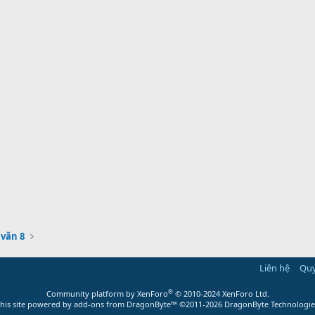
văn 8
Liên hệ
Quy
®
Community platform by XenForo
© 2010-2024 XenForo Ltd.
this site powered by
add-ons from DragonByte™
©2011-2026
DragonByte Technologie