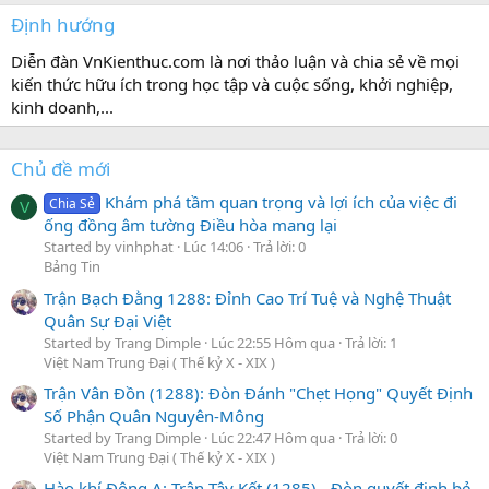
Định hướng
Diễn đàn VnKienthuc.com là nơi thảo luận và chia sẻ về mọi
kiến thức hữu ích trong học tập và cuộc sống, khởi nghiệp,
kinh doanh,...
Chủ đề mới
Khám phá tầm quan trọng và lợi ích của việc đi
Chia Sẻ
V
ống đồng âm tường Điều hòa mang lại
Started by vinhphat
Lúc 14:06
Trả lời: 0
Bảng Tin
Trận Bạch Đằng 1288: Đỉnh Cao Trí Tuệ và Nghệ Thuật
Quân Sự Đại Việt
Started by Trang Dimple
Lúc 22:55 Hôm qua
Trả lời: 1
Việt Nam Trung Đại ( Thế kỷ X - XIX )
Trận Vân Đồn (1288): Đòn Đánh "Chẹt Họng" Quyết Định
Số Phận Quân Nguyên-Mông
Started by Trang Dimple
Lúc 22:47 Hôm qua
Trả lời: 0
Việt Nam Trung Đại ( Thế kỷ X - XIX )
Hào khí Đông A: Trận Tây Kết (1285) - Đòn quyết định bẻ