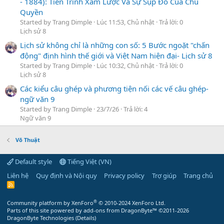
- 1884): Tiến Trình Xâm Lược Và Sự Sụp Đổ Của Chủ
Quyền
Started by Trang Dimple
Lúc 11:53, Chủ nhật
Trả lời: 0
Lịch sử 8
Lịch sử không chỉ là những con số: 5 Bước ngoặt "chấn
động" định hình thế giới và Việt Nam hiện đại- Lịch sử 8
Started by Trang Dimple
Lúc 10:32, Chủ nhật
Trả lời: 0
Lịch sử 8
Các kiểu câu ghép và phương tiện nối các vế câu ghép-
ngữ văn 9
Started by Trang Dimple
23/7/26
Trả lời: 4
Ngữ văn 9
Võ Thuật
Default style
Tiếng Việt (VN)
Liên hệ
Quy định và Nội quy
Privacy policy
Trợ giúp
Trang chủ
R
S
S
®
Community platform by XenForo
© 2010-2024 XenForo Ltd.
Parts of this site powered by
add-ons from DragonByte™
©2011-2026
DragonByte Technologies
(
Details
)