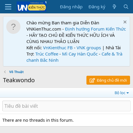
Đăng nhập
Đăng ký
Chào mừng Bạn tham gia Diễn Đàn
VNKienThuc.com -
Định hướng Forum
Kiến Thức
- HÃY TẠO CHỦ ĐỀ KIẾN THỨC HỮU ÍCH VÀ
CÙNG NHAU THẢO LUẬN
Kết nối:
VnKienthuc FB
-
VNK groups
| Nhà Tài
Trợ:
Trúc Coffee
-
Mì Cay Hàn Quốc
-
Cafe & Trà
chanh Bắc Ninh
Võ Thuật
Teakwondo
Đăng chủ đề mới
Bộ lọc
There are no threads in this forum.