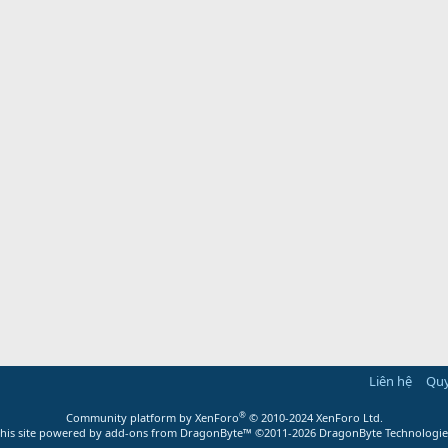
Liên hệ
Quy
®
Community platform by XenForo
© 2010-2024 XenForo Ltd.
this site powered by
add-ons from DragonByte™
©2011-2026
DragonByte Technologie