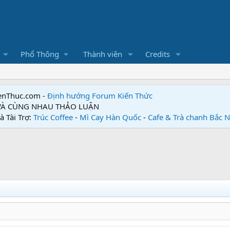
Phổ Thông
Thành viên
Credits
enThuc.com -
Định hướng Forum
Kiến Thức
 VÀ CÙNG NHAU THẢO LUẬN
à Tài Trợ:
Trúc Coffee
-
Mì Cay Hàn Quốc
-
Cafe & Trà chanh Bắc 