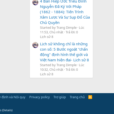
4 Bản Hiệp Ước Triều Đình
Nguyễn Đã Ký Với Pháp
(1862 - 1884): Tiến Trình
Xâm Lược Và Sự Sụp Đổ Của
Chủ Quyền
Started by Trang Dimple
Lúc
11:53, Chủ nhật
Trả lời: 0
Lịch sử 8
Lịch sử không chỉ là những
con số: 5 Bước ngoặt "chấn
động" định hình thế giới và
Việt Nam hiện đại- Lịch sử 8
Started by Trang Dimple
Lúc
10:32, Chủ nhật
Trả lời: 0
Lịch sử 8
 định và Nội quy
Privacy policy
Trợ giúp
Trang chủ
R
S
S
s
(
Details
)