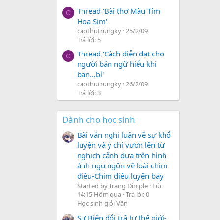
Thread 'Bài thơ Màu Tím
C
Hoa Sim'
caothutrungky
25/2/09
Trả lời: 5
Thread 'Cách diễn đạt cho
C
người bản ngữ hiểu khi
bạn…bí'
caothutrungky
26/2/09
Trả lời: 3
Dành cho học sinh
Bài văn nghị luận về sự khổ
luyện và ý chí vươn lên từ
nghịch cảnh dựa trên hình
ảnh ngụ ngôn về loài chim
điêu-Chim điêu luyện bay
Started by Trang Dimple
Lúc
14:15 Hôm qua
Trả lời: 0
Học sinh giỏi Văn
Sự Biến đổi trậ tự thế giới-