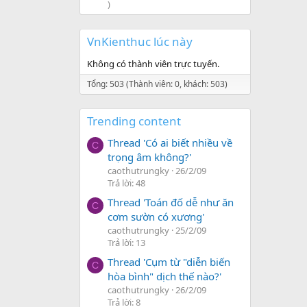
)
VnKienthuc lúc này
Không có thành viên trực tuyến.
Tổng: 503 (Thành viên: 0, khách: 503)
Trending content
Thread 'Có ai biết nhiều về
C
trọng âm không?'
caothutrungky
26/2/09
Trả lời: 48
Thread 'Toán đố dễ như ăn
C
cơm sườn có xương'
caothutrungky
25/2/09
Trả lời: 13
Thread 'Cụm từ "diễn biến
C
hòa bình" dịch thế nào?'
caothutrungky
26/2/09
Trả lời: 8