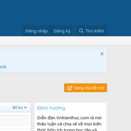
Đăng nhập
Đăng ký
Tìm kiếm
Ninh
Đăng chủ đề mới
Định hướng
Bộ lọc
Diễn đàn VnKienthuc.com là nơi
thảo luận và chia sẻ về mọi kiến
thức hữu ích trong học tập và