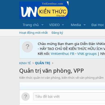
Trang chủ
VIDEO
Media
Đại Học
Hoạt động mới nhất
Đăng ký
Chào mừng Bạn tham gia Diễn Đàn VNKi
- HÃY TẠO CHỦ ĐỀ KIẾN THỨC HỮU ÍCH
Kết nối:
VnKienthuc FB
-
VNK groups
| Nh
KINH TẾ
QUẢN TRỊ
Quản trị văn phòng, VPP
Kiến thức quản trị văn phòng, kiến thức về văn phòng phẩm