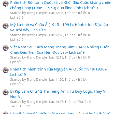
Phân tích Bối cảnh Quốc tế và Khởi đầu Cuộc kháng chiến
chống Pháp (1946 - 1950) qua lăng kính Lịch sử 9
Started by Trang Dimple
Lúc 12:36, Thứ ba
Trả lời: 0
Lịch sử 9
Mỹ La-tinh và Châu Á (1945 - 1991): Hành trình Độc lập
và Trỗi dậy-Lịch sử 9
Started by Trang Dimple
Lúc 12:26, Thứ ba
Trả lời: 0
Lịch sử 9
Việt Nam Sau Cách Mạng Tháng Tám 1945: Những Bước
Chân Đầu Tiên Của Nền Độc Lập- Lịch sử 9
Started by Trang Dimple
Lúc 12:15, Thứ ba
Trả lời: 0
Lịch sử 9
Phân tích hành trình của Nguyễn Ái Quốc (1919-1930)-
Lịch sử 9
Started by Trang Dimple
Lúc 11:50, Thứ ba
Trả lời: 1
Lịch sử 9
Bí Kíp Làm Chủ 12 Thì Tiếng Anh: Tư Duy Logic Thay Vì
Học Vẹt
Started by Trang Dimple
Lúc 14:47, Thứ hai
Trả lời: 0
Tiếng Anh 12
Làm thế nào để phân biệt và sử dụng các thì hoàn thành?