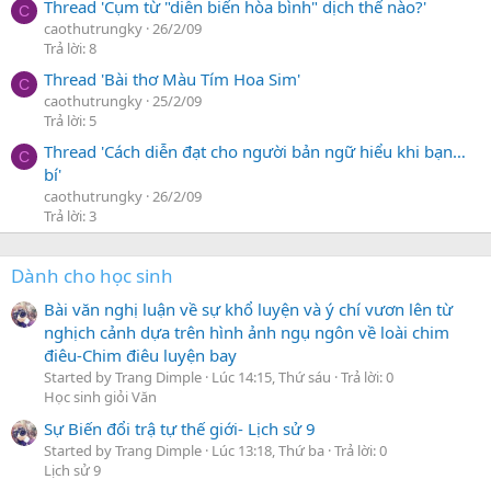
Thread 'Cụm từ "diễn biến hòa bình" dịch thế nào?'
C
caothutrungky
26/2/09
Trả lời: 8
Thread 'Bài thơ Màu Tím Hoa Sim'
C
caothutrungky
25/2/09
Trả lời: 5
Thread 'Cách diễn đạt cho người bản ngữ hiểu khi bạn…
C
bí'
caothutrungky
26/2/09
Trả lời: 3
Dành cho học sinh
Bài văn nghị luận về sự khổ luyện và ý chí vươn lên từ
nghịch cảnh dựa trên hình ảnh ngụ ngôn về loài chim
điêu-Chim điêu luyện bay
Started by Trang Dimple
Lúc 14:15, Thứ sáu
Trả lời: 0
Học sinh giỏi Văn
Sự Biến đổi trậ tự thế giới- Lịch sử 9
Started by Trang Dimple
Lúc 13:18, Thứ ba
Trả lời: 0
Lịch sử 9