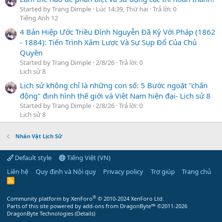
Started by Trang Dimple
Lúc 14:39, Thứ hai
Trả lời: 0
Tiếng Anh 12
4 Bản Hiệp Ước Triều Đình Nguyễn Đã Ký Với Pháp (1862
- 1884): Tiến Trình Xâm Lược Và Sự Sụp Đổ Của Chủ
Quyền
Started by Trang Dimple
2/8/26
Trả lời: 0
Lịch sử 8
Lịch sử không chỉ là những con số: 5 Bước ngoặt "chấn
động" định hình thế giới và Việt Nam hiện đại- Lịch sử 8
Started by Trang Dimple
2/8/26
Trả lời: 0
Lịch sử 8
Nhân Vật Lịch Sử
Default style
Tiếng Việt (VN)
Liên hệ
Quy định và Nội quy
Privacy policy
Trợ giúp
Trang chủ
R
S
S
®
Community platform by XenForo
© 2010-2024 XenForo Ltd.
Parts of this site powered by
add-ons from DragonByte™
©2011-2026
DragonByte Technologies
(
Details
)