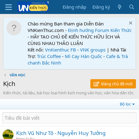
Đăng nhập
Đăng ký
Chào mừng Bạn tham gia Diễn Đàn
VNKienThuc.com -
Định hướng Forum
Kiến Thức
- HÃY TẠO CHỦ ĐỀ KIẾN THỨC HỮU ÍCH VÀ
CÙNG NHAU THẢO LUẬN
Kết nối:
VnKienthuc FB
-
VNK groups
| Nhà Tài
Trợ:
Trúc Coffee
-
Mì Cay Hàn Quốc
-
Cafe & Trà
chanh Bắc Ninh
VĂN HỌC
Kịch
Đăng chủ đề mới
Kiến thức, tài liệu, bài học loại hình kịch trong văn học, văn hóa dân tộc
Bộ lọc
Kịch Vũ Như Tô - Nguyễn Huy Tưởng
Ngọc Suka