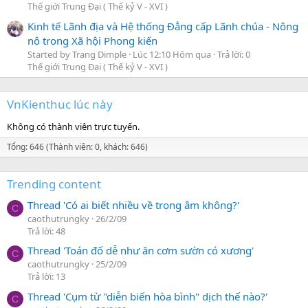
Thế giới Trung Đại ( Thế kỷ V - XVI )
Kinh tế Lãnh địa và Hệ thống Đẳng cấp Lãnh chúa - Nông
nô trong Xã hội Phong kiến
Started by Trang Dimple
Lúc 12:10 Hôm qua
Trả lời: 0
Thế giới Trung Đại ( Thế kỷ V - XVI )
VnKienthuc lúc này
Không có thành viên trực tuyến.
Tổng: 646 (Thành viên: 0, khách: 646)
Trending content
Thread 'Có ai biết nhiều về trọng âm không?'
C
caothutrungky
26/2/09
Trả lời: 48
Thread 'Toán đố dễ như ăn cơm sườn có xương'
C
caothutrungky
25/2/09
Trả lời: 13
Thread 'Cụm từ "diễn biến hòa bình" dịch thế nào?'
C