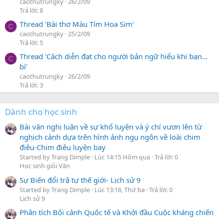
caothutrungky
26/2/09
Trả lời: 8
Thread 'Bài thơ Màu Tím Hoa Sim'
C
caothutrungky
25/2/09
Trả lời: 5
Thread 'Cách diễn đạt cho người bản ngữ hiểu khi bạn…
C
bí'
caothutrungky
26/2/09
Trả lời: 3
Dành cho học sinh
Bài văn nghị luận về sự khổ luyện và ý chí vươn lên từ
nghịch cảnh dựa trên hình ảnh ngụ ngôn về loài chim
điêu-Chim điêu luyện bay
Started by Trang Dimple
Lúc 14:15 Hôm qua
Trả lời: 0
Học sinh giỏi Văn
Sự Biến đổi trậ tự thế giới- Lịch sử 9
Started by Trang Dimple
Lúc 13:18, Thứ ba
Trả lời: 0
Lịch sử 9
Phân tích Bối cảnh Quốc tế và Khởi đầu Cuộc kháng chiến