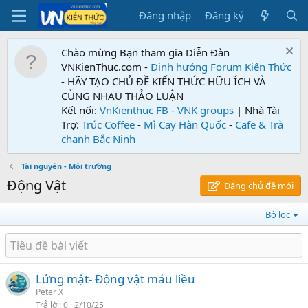
Đăng nhập
Đăng ký
Chào mừng Bạn tham gia Diễn Đàn
VNKienThuc.com -
Định hướng Forum
Kiến Thức
- HÃY TẠO CHỦ ĐỀ KIẾN THỨC HỮU ÍCH VÀ
CÙNG NHAU THẢO LUẬN
Kết nối:
VnKienthuc FB
-
VNK groups
| Nhà Tài
Trợ:
Trúc Coffee
-
Mì Cay Hàn Quốc
-
Cafe & Trà
chanh Bắc Ninh
Tài nguyên - Môi trường
Động Vật
Đăng chủ đề mới
Bộ lọc
Lửng mật- Động vật máu liều
Peter X
Trả lời
0
2/10/25