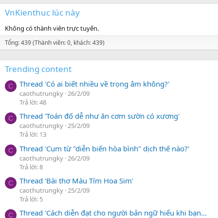
VnKienthuc lúc này
Không có thành viên trực tuyến.
Tổng: 439 (Thành viên: 0, khách: 439)
Trending content
Thread 'Có ai biết nhiều về trọng âm không?'
C
caothutrungky
26/2/09
Trả lời: 48
Thread 'Toán đố dễ như ăn cơm sườn có xương'
C
caothutrungky
25/2/09
Trả lời: 13
Thread 'Cụm từ "diễn biến hòa bình" dịch thế nào?'
C
caothutrungky
26/2/09
Trả lời: 8
Thread 'Bài thơ Màu Tím Hoa Sim'
C
caothutrungky
25/2/09
Trả lời: 5
Thread 'Cách diễn đạt cho người bản ngữ hiểu khi bạn…
C