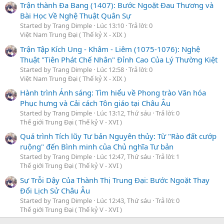
Trận thành Đa Bang (1407): Bước Ngoặt Đau Thương và
Bài Học Về Nghệ Thuật Quân Sự
Started by Trang Dimple
Lúc 13:10
Trả lời: 0
Việt Nam Trung Đại ( Thế kỷ X - XIX )
Trận Tập Kích Ung - Khâm - Liêm (1075-1076): Nghệ
Thuật "Tiên Phát Chế Nhân" Đỉnh Cao Của Lý Thường Kiệt
Started by Trang Dimple
Lúc 12:58
Trả lời: 0
Việt Nam Trung Đại ( Thế kỷ X - XIX )
Hành trình Ánh sáng: Tìm hiểu về Phong trào Văn hóa
Phục hưng và Cải cách Tôn giáo tại Châu Âu
Started by Trang Dimple
Lúc 13:12, Thứ sáu
Trả lời: 0
Thế giới Trung Đại ( Thế kỷ V - XVI )
Quá trình Tích lũy Tư bản Nguyên thủy: Từ "Rào đất cướp
ruộng" đến Bình minh của Chủ nghĩa Tư bản
Started by Trang Dimple
Lúc 12:47, Thứ sáu
Trả lời: 1
Thế giới Trung Đại ( Thế kỷ V - XVI )
Sự Trỗi Dậy Của Thành Thị Trung Đại: Bước Ngoặt Thay
Đổi Lịch Sử Châu Âu
Started by Trang Dimple
Lúc 12:43, Thứ sáu
Trả lời: 0
Thế giới Trung Đại ( Thế kỷ V - XVI )