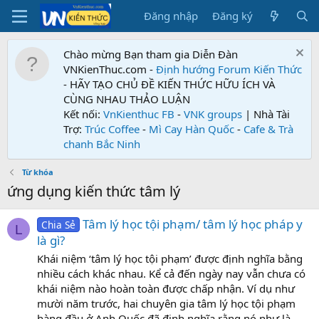
Đăng nhập
Đăng ký
Chào mừng Bạn tham gia Diễn Đàn
VNKienThuc.com -
Định hướng Forum
Kiến Thức
- HÃY TẠO CHỦ ĐỀ KIẾN THỨC HỮU ÍCH VÀ
CÙNG NHAU THẢO LUẬN
Kết nối:
VnKienthuc FB
-
VNK groups
| Nhà Tài
Trợ:
Trúc Coffee
-
Mì Cay Hàn Quốc
-
Cafe & Trà
chanh Bắc Ninh
Từ khóa
ứng dụng kiến thức tâm lý
Tâm lý học tội phạm/ tâm lý học pháp y
Chia Sẻ
L
là gì?
Khái niệm ‘tâm lý học tội phạm’ được định nghĩa bằng
nhiều cách khác nhau. Kể cả đến ngày nay vẫn chưa có
khái niệm nào hoàn toàn được chấp nhận. Ví dụ như
mười năm trước, hai chuyên gia tâm lý học tội phạm
hàng đầu ở Anh Quốc đã định nghĩa rằng nó như là