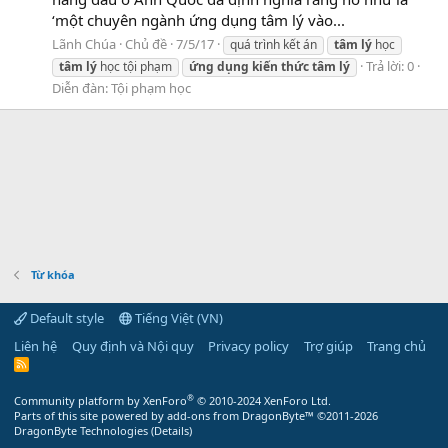
‘một chuyên ngành ứng dụng tâm lý vào...
Lãnh Chúa
Chủ đề
7/5/17
quá trình kết án
tâm
lý
học
Trả lời: 0
tâm
lý
học tội phạm
ứng
dụng
kiến
thức
tâm
lý
Diễn đàn:
Tội phạm học
Từ khóa
Default style
Tiếng Việt (VN)
Liên hệ
Quy định và Nội quy
Privacy policy
Trợ giúp
Trang chủ
R
S
S
®
Community platform by XenForo
© 2010-2024 XenForo Ltd.
Parts of this site powered by
add-ons from DragonByte™
©2011-2026
DragonByte Technologies
(
Details
)