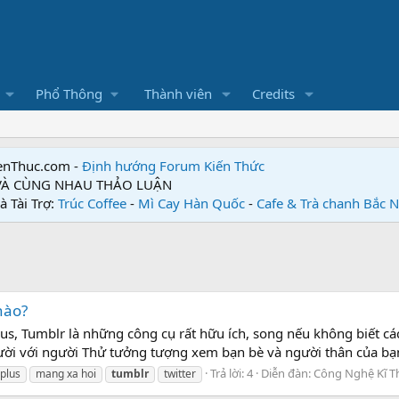
Phổ Thông
Thành viên
Credits
enThuc.com -
Định hướng Forum
Kiến Thức
 VÀ CÙNG NHAU THẢO LUẬN
à Tài Trợ:
Trúc Coffee
-
Mì Cay Hàn Quốc
-
Cafe & Trà chanh Bắc 
nào?
, Tumblr là những công cụ rất hữu ích, song nếu không biết cách 
ười với người Thử tưởng tượng xem bạn bè và người thân của bạn
Trả lời: 4
Diễn đàn:
Công Nghệ Kĩ T
plus
mang xa hoi
tumblr
twitter