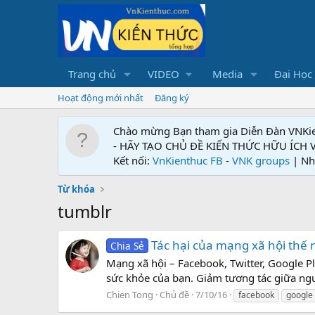
Trang chủ
VIDEO
Media
Đại Học
Hoạt động mới nhất
Đăng ký
Chào mừng Bạn tham gia Diễn Đàn VNKi
- HÃY TẠO CHỦ ĐỀ KIẾN THỨC HỮU ÍCH
Kết nối:
VnKienthuc FB
-
VNK groups
| Nh
Từ khóa
tumblr
Tác hại của mạng xã hội thế 
Chia Sẻ
Mạng xã hội – Facebook, Twitter, Google Plus
sức khỏe của bạn. Giảm tương tác giữa ng
Chien Tong
Chủ đề
7/10/16
facebook
google 