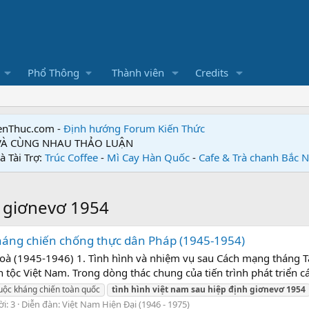
Phổ Thông
Thành viên
Credits
enThuc.com -
Định hướng Forum
Kiến Thức
 VÀ CÙNG NHAU THẢO LUẬN
à Tài Trợ:
Trúc Coffee
-
Mì Cay Hàn Quốc
-
Cafe & Trà chanh Bắc 
h giơnevơ 1954
áng chiến chống thực dân Pháp (1945-1954)
hoà (1945-1946) 1. Tình hình và nhiệm vụ sau Cách mạng thá
n tộc Việt Nam. Trong dòng thác chung của tiến trình phát triển cá
uộc kháng chiến toàn quốc
tình
hình
việt
nam
sau
hiệp
định
giơnevơ
1954
ời: 3
Diễn đàn:
Việt Nam Hiện Đại (1946 - 1975)