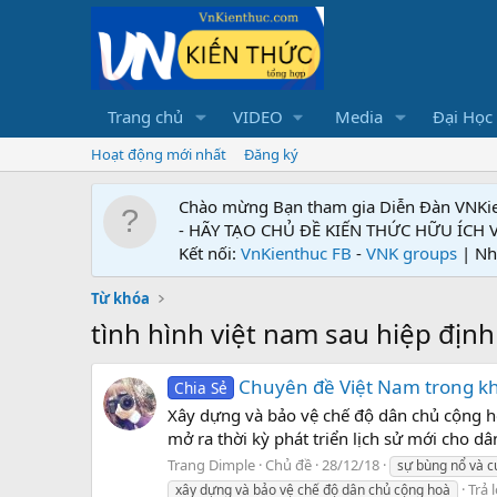
Trang chủ
VIDEO
Media
Đại Học
Hoạt động mới nhất
Đăng ký
Chào mừng Bạn tham gia Diễn Đàn VNKi
- HÃY TẠO CHỦ ĐỀ KIẾN THỨC HỮU ÍCH
Kết nối:
VnKienthuc FB
-
VNK groups
| Nh
Từ khóa
tình hình việt nam sau hiệp địn
Chuyên đề Việt Nam trong kh
Chia Sẻ
Xây dựng và bảo vệ chế độ dân chủ cộng 
mở ra thời kỳ phát triển lịch sử mới cho dâ
Trang Dimple
Chủ đề
28/12/18
sự bùng nổ và c
Trả l
xây dựng và bảo vệ chế độ dân chủ cộng hoà