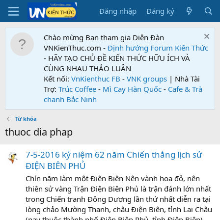
Đăng nhập
Đăng ký
Chào mừng Bạn tham gia Diễn Đàn
VNKienThuc.com -
Định hướng Forum
Kiến Thức
- HÃY TẠO CHỦ ĐỀ KIẾN THỨC HỮU ÍCH VÀ
CÙNG NHAU THẢO LUẬN
Kết nối:
VnKienthuc FB
-
VNK groups
| Nhà Tài
Trợ:
Trúc Coffee
-
Mì Cay Hàn Quốc
-
Cafe & Trà
chanh Bắc Ninh
Từ khóa
thuoc dia phap
7-5-2016 kỷ niệm 62 năm Chiến thắng lịch sử
ĐIỆN BIÊN PHỦ
Chín năm làm một Điện Biên Nên vành hoa đỏ, nên
thiên sử vàng Trận Điện Biên Phủ là trận đánh lớn nhất
trong Chiến tranh Đông Dương lần thứ nhất diễn ra tại
lòng chảo Mường Thanh, châu Điện Biên, tỉnh Lai Châu
(nay thuộc thành phố Điện Biên Phủ, tỉnh Điện Biên),