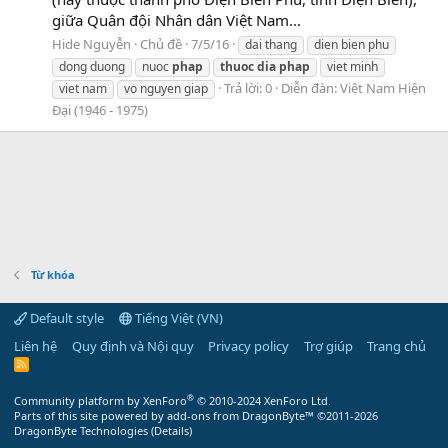
giữa Quân đội Nhân dân Việt Nam...
Hide Nguyễn
Chủ đề
7/5/16
dai thang
dien bien phu
dong duong
nuoc
phap
thuoc
dia
phap
viet minh
Trả lời: 0
Diễn đàn:
Việt Nam Hiện
viet nam
vo nguyen giap
Đại (1946 - 1975)
Từ khóa
Default style
Tiếng Việt (VN)
Liên hệ
Quy định và Nội quy
Privacy policy
Trợ giúp
Trang chủ
R
S
S
®
Community platform by XenForo
© 2010-2024 XenForo Ltd.
Parts of this site powered by
add-ons from DragonByte™
©2011-2026
DragonByte Technologies
(
Details
)