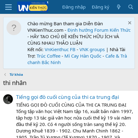
Đăng nhập
Đăng ký
Chào mừng Bạn tham gia Diễn Đàn
VNKienThuc.com -
Định hướng Forum
Kiến Thức
- HÃY TẠO CHỦ ĐỀ KIẾN THỨC HỮU ÍCH VÀ
CÙNG NHAU THẢO LUẬN
Kết nối:
VnKienthuc FB
-
VNK groups
| Nhà Tài
Trợ:
Trúc Coffee
-
Mì Cay Hàn Quốc
-
Cafe & Trà
chanh Bắc Ninh
Từ khóa
thi nhân
Tiếng gọi đò cuối cùng của thi ca trung đại
TIẾNG GỌI ĐÒ CUỐI CÙNG CỦA THI CA TRUNG ĐẠI
Tổng tập văn học Việt Nam tập 16, xuất bản năm 1997,
tập hợp 13 tác giả văn học nửa cuối thế kỷ 19 vài năm
đầu thế kỷ 20. Có 4 người sống tràn sang thế kỷ 20.
Dương Khuê 1839 - 1902. Chu Mạnh Chinh 1862 -
1905. Trần Tú Xương (Tế Xương) 1870 - 1907. Và...