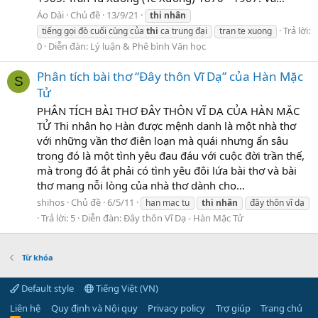
Áo Dài
Chủ đề
13/9/21
thi
nhân
Trả lời:
tiếng gọi đò cuối cùng của
thi
ca trung đại
tran te xuong
0
Diễn đàn:
Lý luận & Phê bình Văn học
Phân tích bài thơ “Đây thôn Vĩ Dạ” của Hàn Mặc
S
Tử
PHÂN TÍCH BÀI THƠ ĐÂY THÔN VĨ DẠ CỦA HÀN MẶC
TỬ Thi nhân họ Hàn được mệnh danh là một nhà thơ
với những vần thơ điên loạn mà quái nhưng ẩn sâu
trong đó là một tình yêu đau đáu với cuộc đời trần thế,
mà trong đó ắt phải có tình yêu đôi lứa bài thơ và bài
thơ mang nỗi lòng của nhà thơ dành cho...
shihos
Chủ đề
6/5/11
han mac tu
thi
nhân
đây thôn vĩ dạ
Trả lời: 5
Diễn đàn:
Đây thôn Vĩ Dạ - Hàn Mặc Tử
Từ khóa
Default style
Tiếng Việt (VN)
Liên hệ
Quy định và Nội quy
Privacy policy
Trợ giúp
Trang chủ