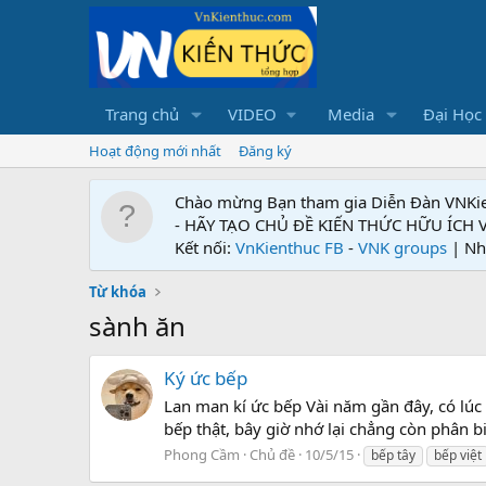
Trang chủ
VIDEO
Media
Đại Học
Hoạt động mới nhất
Đăng ký
Chào mừng Bạn tham gia Diễn Đàn VNKi
- HÃY TẠO CHỦ ĐỀ KIẾN THỨC HỮU ÍCH
Kết nối:
VnKienthuc FB
-
VNK groups
| Nh
Từ khóa
sành ăn
Ký ức bếp
Lan man kí ức bếp Vài năm gần đây, có lúc
bếp thật, bây giờ nhớ lại chẳng còn phân bi
Phong Cầm
Chủ đề
10/5/15
bếp tây
bếp việt