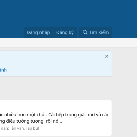
Đăng nhập
Đăng ký
Tìm kiếm
Ninh
c nhiều hơn một chút. Cái bếp trong giấc mơ và cái
ng điều tưởng tượng, rồi nó...
 đàn:
Tản văn, Tạp bút