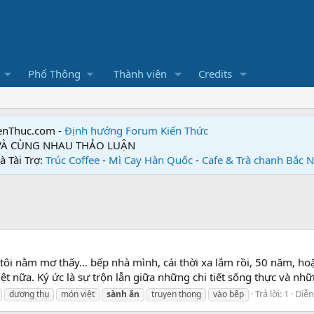
Phổ Thông
Thành viên
Credits
enThuc.com -
Định hướng Forum
Kiến Thức
 VÀ CÙNG NHAU THẢO LUẬN
à Tài Trợ:
Trúc Coffee
-
Mì Cay Hàn Quốc
-
Cafe & Trà chanh Bắc 
 tôi nằm mơ thấy… bếp nhà mình, cái thời xa lắm rồi, 50 năm, hoặ
ệt nữa. Ký ức là sự trộn lẫn giữa những chi tiết sống thực và nhữ
Trả lời: 1
Diễn
dương thụ
món việt
sành
ăn
truyen thong
vào bếp