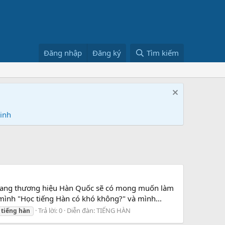
Đăng nhập
Đăng ký
Tìm kiếm
Ninh
 mang thương hiệu Hàn Quốc sẽ có mong muốn làm
mình "Học tiếng Hàn có khó không?" và mình...
Trả lời: 0
Diễn đàn:
TIẾNG HÀN
tiếng
hàn