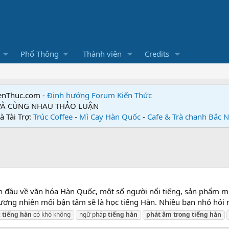
Phổ Thông
Thành viên
Credits
enThuc.com -
Định hướng Forum
Kiến Thức
 VÀ CÙNG NHAU THẢO LUẬN
à Tài Trợ:
Trúc Coffee
-
Mì Cay Hàn Quốc
-
Cafe & Trà chanh Bắc 
an đầu về văn hóa Hàn Quốc, một số người nổi tiếng, sản phẩm
đương nhiên mối bận tâm sẽ là học tiếng Hàn. Nhiều bạn nhỏ hỏi 
c
tiếng
hàn
có khó không
ngữ pháp
tiếng
hàn
phát
âm
trong
tiếng
hàn