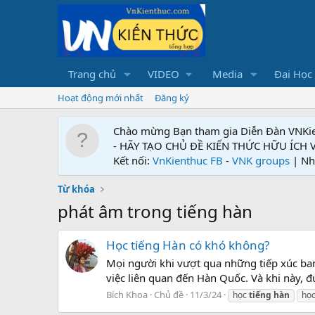
Trang chủ
VIDEO
Media
Đại Học
Hoạt động mới nhất
Đăng ký
Chào mừng Bạn tham gia Diễn Đàn VNKi
- HÃY TẠO CHỦ ĐỀ KIẾN THỨC HỮU ÍCH
Kết nối:
VnKienthuc FB
-
VNK groups
| Nh
Từ khóa
phát âm trong tiếng hàn
Học tiếng Hàn có khó không?
Mọi người khi vượt qua những tiếp xúc b
việc liên quan đến Hàn Quốc. Và khi này, 
Bích Khoa
Chủ đề
11/3/24
học
tiếng
hàn
họ