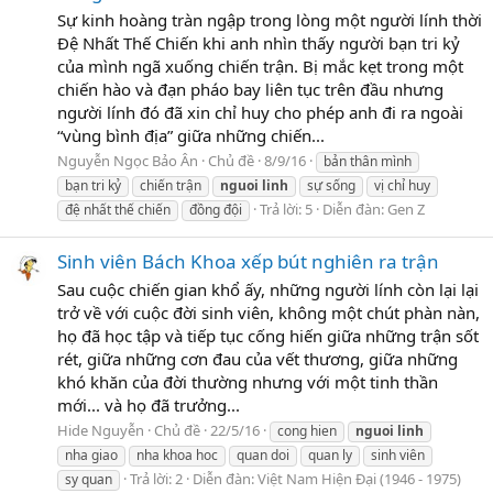
Sự kinh hoàng tràn ngập trong lòng một người lính thời
Đệ Nhất Thế Chiến khi anh nhìn thấy người bạn tri kỷ
của mình ngã xuống chiến trận. Bị mắc kẹt trong một
chiến hào và đạn pháo bay liên tục trên đầu nhưng
người lính đó đã xin chỉ huy cho phép anh đi ra ngoài
“vùng bình địa” giữa những chiến...
Nguyễn Ngọc Bảo Ân
Chủ đề
8/9/16
bản thân mình
bạn tri kỷ
chiến trận
nguoi
linh
sự sống
vị chỉ huy
Trả lời: 5
Diễn đàn:
Gen Z
đệ nhất thế chiến
đồng đội
Sinh viên Bách Khoa xếp bút nghiên ra trận
Sau cuộc chiến gian khổ ấy, những người lính còn lại lại
trở về với cuộc đời sinh viên, không một chút phàn nàn,
họ đã học tập và tiếp tục cống hiến giữa những trận sốt
rét, giữa những cơn đau của vết thương, giữa những
khó khăn của đời thường nhưng với một tinh thần
mới... và họ đã trưởng...
Hide Nguyễn
Chủ đề
22/5/16
cong hien
nguoi
linh
nha giao
nha khoa hoc
quan doi
quan ly
sinh viên
Trả lời: 2
Diễn đàn:
Việt Nam Hiện Đại (1946 - 1975)
sy quan