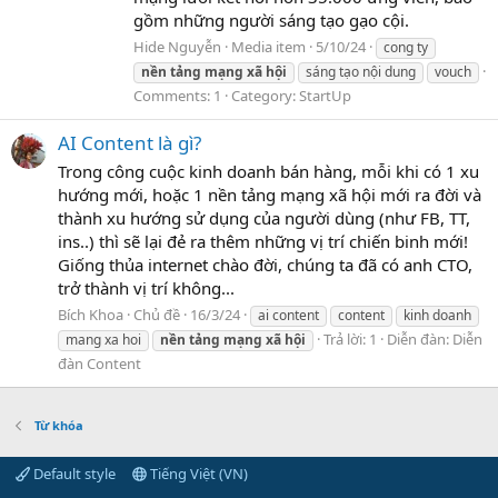
gồm những người sáng tạo gạo cội.
Hide Nguyễn
Media item
5/10/24
cong ty
nền
tảng
mạng
xã
hội
sáng tạo nội dung
vouch
Comments: 1
Category: StartUp
AI Content là gì?
Trong công cuộc kinh doanh bán hàng, mỗi khi có 1 xu
hướng mới, hoặc 1 nền tảng mạng xã hội mới ra đời và
thành xu hướng sử dụng của người dùng (như FB, TT,
ins..) thì sẽ lại đẻ ra thêm những vị trí chiến binh mới!
Giống thủa internet chào đời, chúng ta đã có anh CTO,
trở thành vị trí không...
Bích Khoa
Chủ đề
16/3/24
ai content
content
kinh doanh
Trả lời: 1
Diễn đàn:
Diễn
mang xa hoi
nền
tảng
mạng
xã
hội
đàn Content
Từ khóa
Default style
Tiếng Việt (VN)