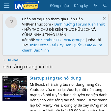
Đăng nhập
Đăng ký
Chào mừng Bạn tham gia Diễn Đàn
VNKienThuc.com -
Định hướng Forum
Kiến Thức
- HÃY TẠO CHỦ ĐỀ KIẾN THỨC HỮU ÍCH VÀ
CÙNG NHAU THẢO LUẬN
Kết nối:
VnKienthuc FB
-
VNK groups
| Nhà Tài
Trợ:
Trúc Coffee
-
Mì Cay Hàn Quốc
-
Cafe & Trà
chanh Bắc Ninh
Từ khóa
nền tảng mạng xã hội
Startup sáng tạo nội dung
MrBeast, nhà sáng tạo nội dung hàng đầu
Youtube, vừa mua lại Vouch, một nền tảng
mạng xã hội tuyển dụng chuyên nghiệp dành
riêng cho việc sáng tạo nội dung. Được thành
lập bởi Marty Pesis, công ty đã xây dựng một
mạng lưới kết nối hơn 35.000 ứng viên, bao