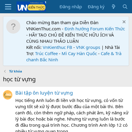
Đăng nhập
Đăng ký
Chào mừng Bạn tham gia Diễn Đàn
VNKienThuc.com -
Định hướng Forum
Kiến Thức
- HÃY TẠO CHỦ ĐỀ KIẾN THỨC HỮU ÍCH VÀ
CÙNG NHAU THẢO LUẬN
Kết nối:
VnKienthuc FB
-
VNK groups
| Nhà Tài
Trợ:
Trúc Coffee
-
Mì Cay Hàn Quốc
-
Cafe & Trà
chanh Bắc Ninh
Từ khóa
học từ vựng
Bài tập ôn luyện từ vựng
Học tiếng Anh luôn đi liền với học từ vựng, có vốn từ
vựng tốt sẽ xử lý được bước đầu của một bài thi. Bên
cạnh đó, còn thêm ngữ pháp, cách phát âm, kỹ năng xử
lý bài đọc hoặc bài nghe. Nhưng từ vựng luôn là bước
đi đầu trong quá trình học. Chương trình Anh lớp 12 có
nhiều từ vựng quan trọng...