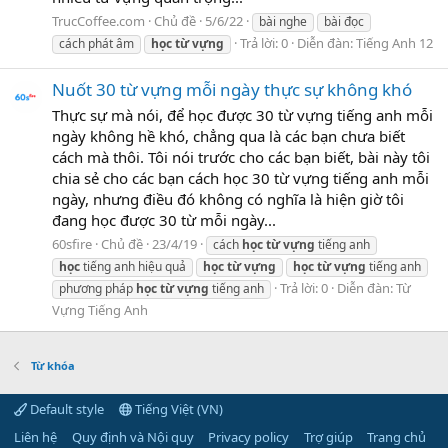
TrucCoffee.com
Chủ đề
5/6/22
bài nghe
bài đọc
Trả lời: 0
Diễn đàn:
Tiếng Anh 12
cách phát âm
học
từ
vựng
Nuốt 30 từ vựng mỗi ngày thực sự không khó
Thực sự mà nói, để học được 30 từ vựng tiếng anh mỗi
ngày không hề khó, chẳng qua là các bạn chưa biết
cách mà thôi. Tôi nói trước cho các bạn biết, bài này tôi
chia sẻ cho các bạn cách học 30 từ vựng tiếng anh mỗi
ngày, nhưng điều đó không có nghĩa là hiện giờ tôi
đang học được 30 từ mỗi ngày...
60sfire
Chủ đề
23/4/19
cách
học
từ
vựng
tiếng anh
học
tiếng anh hiệu quả
học
từ
vựng
học
từ
vựng
tiếng anh
Trả lời: 0
Diễn đàn:
Từ
phương pháp
học
từ
vựng
tiếng anh
Vựng Tiếng Anh
Từ khóa
Default style
Tiếng Việt (VN)
Liên hệ
Quy định và Nội quy
Privacy policy
Trợ giúp
Trang chủ