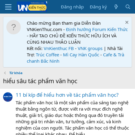
Đăng nhập
Đăng ký
Chào mừng Bạn tham gia Diễn Đàn
VNKienThuc.com -
Định hướng Forum
Kiến Thức
- HÃY TẠO CHỦ ĐỀ KIẾN THỨC HỮU ÍCH VÀ
CÙNG NHAU THẢO LUẬN
Kết nối:
VnKienthuc FB
-
VNK groups
| Nhà Tài
Trợ:
Trúc Coffee
-
Mì Cay Hàn Quốc
-
Cafe & Trà
chanh Bắc Ninh
Từ khóa
hiểu sâu tác phẩm văn học
11 bí kíp để hiểu hơn về tác phẩm văn học?
Tác phẩm văn học là một sản phẩm của sáng tạo nghệ
thuật bằng ngôn từ, được viết ra với mục đích nghệ
thuật, giải trí, giáo dục hoặc thông qua đó truyền tải
những giá trị nhân văn, tư tưởng, cảm xúc, và kinh
nghiệm của con người. Tác phẩm văn học có thể thuộc
nhiều thể loại khác nhau. Để hiểu...