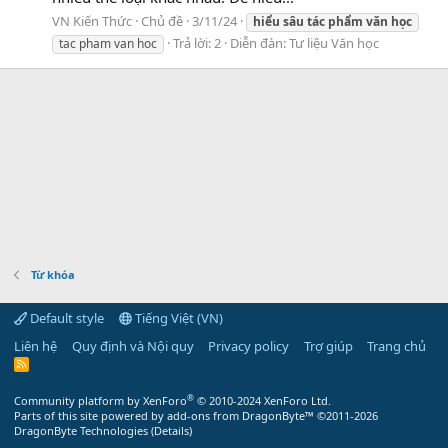
VN Kiến Thức
Chủ đề
3/11/24
hiểu
sâu
tác
phẩm
văn
học
Trả lời: 2
Diễn đàn:
Tư liệu Văn học
tac pham van hoc
Từ khóa
Default style
Tiếng Việt (VN)
Liên hệ
Quy định và Nội quy
Privacy policy
Trợ giúp
Trang chủ
R
S
S
®
Community platform by XenForo
© 2010-2024 XenForo Ltd.
Parts of this site powered by
add-ons from DragonByte™
©2011-2026
DragonByte Technologies
(
Details
)