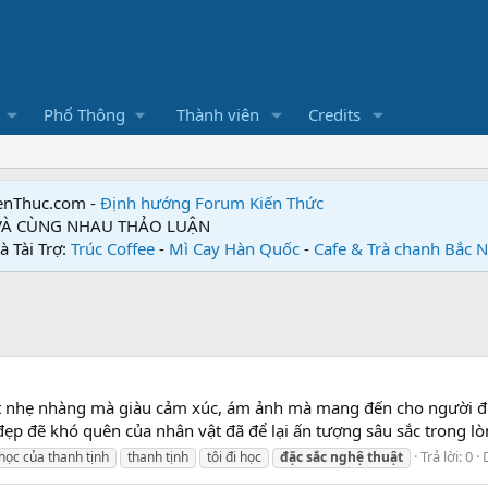
Phổ Thông
Thành viên
Credits
enThuc.com -
Định hướng Forum
Kiến Thức
 VÀ CÙNG NHAU THẢO LUẬN
à Tài Trợ:
Trúc Coffee
-
Mì Cay Hàn Quốc
-
Cafe & Trà chanh Bắc 
viết nhẹ nhàng mà giàu cảm xúc, ám ảnh mà mang đến cho người đ
ẹp đẽ khó quên của nhân vật đã để lại ấn tượng sâu sắc trong lòn
Trả lời: 0
 học của thanh tịnh
thanh tịnh
tôi đi học
đặc
sắc
nghệ
thuật