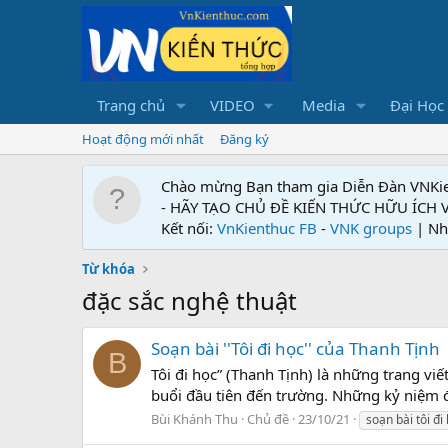
Trang chủ
VIDEO
Media
Đại Học
Hoạt động mới nhất
Đăng ký
Chào mừng Bạn tham gia Diễn Đàn VNKi
- HÃY TẠO CHỦ ĐỀ KIẾN THỨC HỮU ÍCH
Kết nối:
VnKienthuc FB
-
VNK groups
| Nh
Từ khóa
đặc sắc nghệ thuật
Soạn bài ''Tôi đi học'' của Thanh Tịnh
B
Tôi đi học” (Thanh Tịnh) là những trang 
buổi đầu tiên đến trường. Những kỷ niệm đ
Bùi Khánh Thu
Chủ đề
23/10/21
soạn bài tôi đi