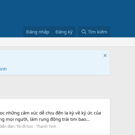
Đăng nhập
Đăng ký
Tìm kiếm
Ninh
ọc những cảm xúc dễ chịu đến lạ kỳ về ký ức của
g mọi người, làm rung động trái tim bao...
Diễn đàn:
Tôi đi học - Thanh Tịnh