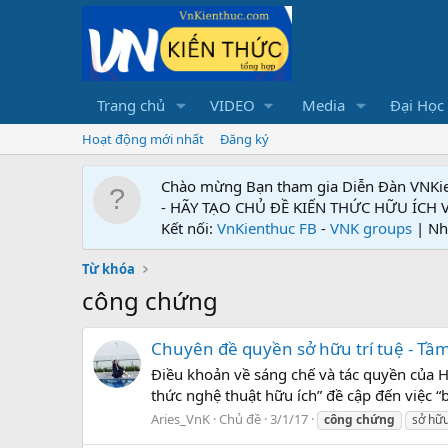
Trang chủ
VIDEO
Media
Đại Học
Hoạt động mới nhất
Đăng ký
Chào mừng Bạn tham gia Diễn Đàn VNKi
- HÃY TẠO CHỦ ĐỀ KIẾN THỨC HỮU ÍCH
Kết nối:
VnKienthuc FB
-
VNK groups
| Nh
Từ khóa
công chứng
Chuyên đề quyền sở hữu trí tuệ - Tầ
Điều khoản về sáng chế và tác quyền của H
thức nghệ thuật hữu ích” đề cập đến việc “
Aries_VnK
Chủ đề
3/1/17
công
chứng
sở hữ