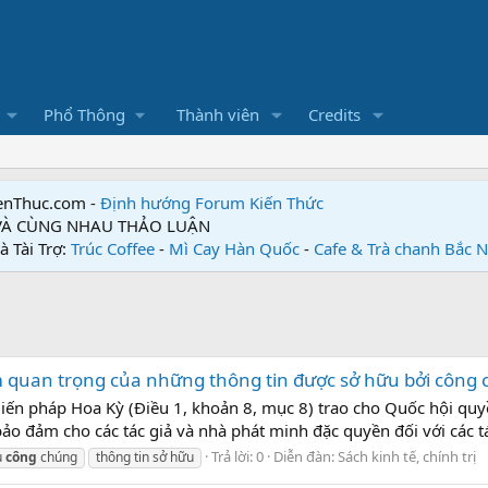
Phổ Thông
Thành viên
Credits
enThuc.com -
Định hướng Forum
Kiến Thức
 VÀ CÙNG NHAU THẢO LUẬN
à Tài Trợ:
Trúc Coffee
-
Mì Cay Hàn Quốc
-
Cafe & Trà chanh Bắc 
m quan trọng của những thông tin được sở hữu bởi công
iến pháp Hoa Kỳ (Điều 1, khoản 8, mục 8) trao cho Quốc hội quyề
bảo đảm cho các tác giả và nhà phát minh đặc quyền đối với các 
Trả lời: 0
Diễn đàn:
Sách kinh tế, chính trị
u
công
chúng
thông tin sở hữu