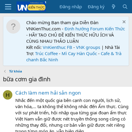
Đăng nhập
Đăng ký
Chào mừng Bạn tham gia Diễn Đàn
VNKienThuc.com -
Định hướng Forum
Kiến Thức
- HÃY TẠO CHỦ ĐỀ KIẾN THỨC HỮU ÍCH VÀ
CÙNG NHAU THẢO LUẬN
Kết nối:
VnKienthuc FB
-
VNK groups
| Nhà Tài
Trợ:
Trúc Coffee
-
Mì Cay Hàn Quốc
-
Cafe & Trà
chanh Bắc Ninh
Từ khóa
bữa cơm gia đình
Cách làm nem hải sản ngon
H
Nhắc đến một quốc gia bên cạnh con người, lịch sử,
văn hóa,... ta không thể không nhắc đến Ẩm thực. Cùng
với sự phát triển, hội nhập qua từng giai đoạn ẩm thực
Việt Nam vẫn giữ được nét truyền thống song cũng có
những thay đổi, nhưng cơ bản vẫn giữ được nét riêng
trong từng món ăn, vẫn hiện diện...