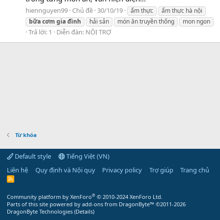
hiennguyen99
Chủ đề
30/10/19
ẩm thực
ẩm thực hà nội
bữa
cơm
gia
đình
hải sản
món ăn truyền thống
mon ngon
Trả lời: 1
Diễn đàn:
NỘI TRỢ
Từ khóa
Default style
Tiếng Việt (VN)
Liên hệ
Quy định và Nội quy
Privacy policy
Trợ giúp
Trang chủ
R
S
S
®
Community platform by XenForo
© 2010-2024 XenForo Ltd.
Parts of this site powered by
add-ons from DragonByte™
©2011-2026
DragonByte Technologies
(
Details
)